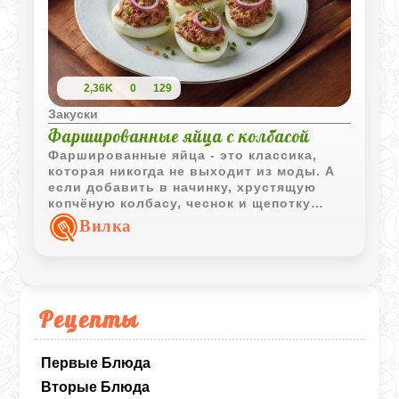
2,36K
0
129
Закуски
Фаршированные яйца с колбасой
Фаршированные яйца - это классика,
которая никогда не выходит из моды. А
если добавить в начинку, хрустящую
копчёную колбасу, чеснок и щепотку
специй, то привычная закуска
Вилка
превращается в яркое и ароматное
блюдо, достойное праздничного стола.
Готовится просто, выглядит эффектно, а
вкус - насыщенный и пикантный.
Рецепты
Первые Блюда
Вторые Блюда