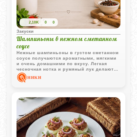
2,10K
0
0
Закуски
Шампиньоны в нежном сметанном
соусе
Нежные шампиньоны в густом сметанном
соусе получаются ароматными, мягкими
и очень домашними по вкусу. Легкая
чесночная нотка и румяный лук делают
блюдо особенно уютным и насыщенным.
ники