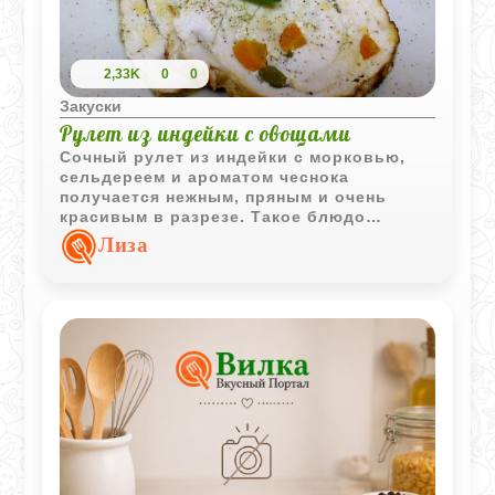
2,33K
0
0
Закуски
Рулет из индейки с овощами
Сочный рулет из индейки с морковью,
сельдереем и ароматом чеснока
получается нежным, пряным и очень
красивым в разрезе. Такое блюдо
одинаково хорошо подходит как для
Лиза
горячей подачи, так и для холодной
мясной нарезки.