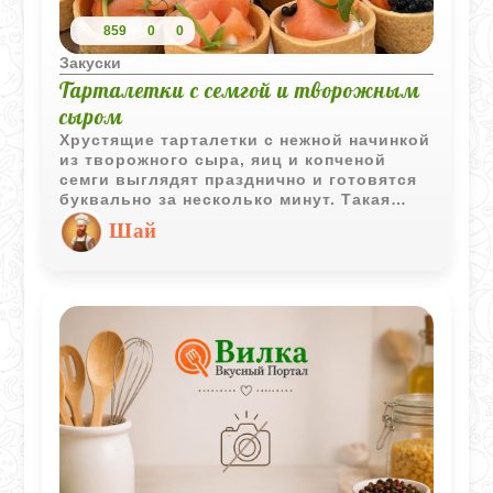
859
0
0
Закуски
Тарталетки с семгой и творожным
сыром
Хрустящие тарталетки с нежной начинкой
из творожного сыра, яиц и копченой
семги выглядят празднично и готовятся
буквально за несколько минут. Такая
закуска отлично подходит для фуршета,
Шай
семейного застолья или новогоднего
стола.