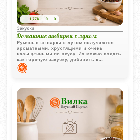
1,77K
0
0
Закуски
Домашние шкварки с луком
Румяные шкварки с луком получаются
ароматными, хрустящими и очень
насыщенными по вкусу. Их можно подать
как горячую закуску, добавить к
картофелю или использовать
вытопленный жир для приготовления
других домашних блюд.