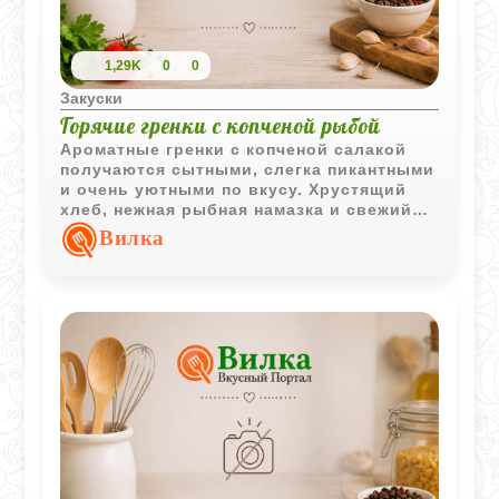
1,29K
0
0
Закуски
Горячие гренки с копченой рыбой
Ароматные гренки с копченой салакой
получаются сытными, слегка пикантными
и очень уютными по вкусу. Хрустящий
хлеб, нежная рыбная намазка и свежий
укроп делают эту закуску особенно
Вилка
удачной для быстрого домашнего
перекуса.