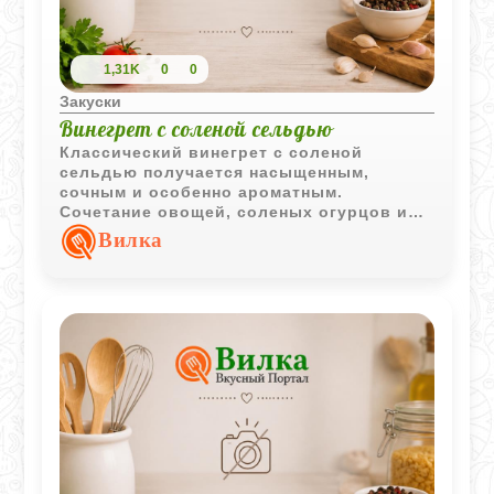
1,31K
0
0
Закуски
Винегрет с соленой сельдью
Классический винегрет с соленой
сельдью получается насыщенным,
сочным и особенно ароматным.
Сочетание овощей, соленых огурцов и
рыбы делает салат более сытным и
Вилка
выразительным по вкусу.