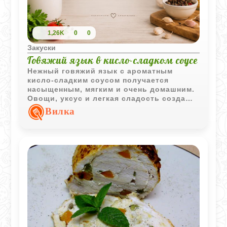
1,26K
0
0
Закуски
Говяжий язык в кисло-сладком соусе
Нежный говяжий язык с ароматным
кисло-сладким соусом получается
насыщенным, мягким и очень домашним.
Овощи, уксус и легкая сладость создают
интересный вкус, который отлично
Вилка
сочетается с картофельным пюре.