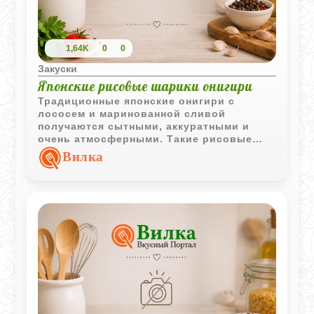
1,64K
0
0
Закуски
Японские рисовые шарики онигири
Традиционные японские онигири с
лососем и маринованной сливой
получаются сытными, аккуратными и
очень атмосферными. Такие рисовые
шарики удобно брать с собой, подавать
Вилка
как закуску или использовать для
легкого перекуса в японском стиле.