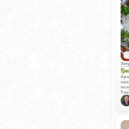
Зак
Гр
Аро
оре
пол
Так
пов
под