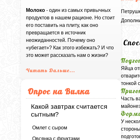
Молоко
- один из самых привычных
Петрушк
продуктов в нашем рационе. Но стоит
Дополни
его поставить на плиту, как оно
превращается в источник
неожиданностей. Почему оно
Спо
«убегает»? Как этого избежать? И что
это может рассказать нам о жизни?
Подго
Яйца от
Читать Дальше...
отварит
тонкой 
Опрос на Вилка
Приго
Часть в
Какой завтрак считается
майонез
Форми
сытным?
У неско
Омлет с сыром
стороны
подгото
Овсянка с фруктами