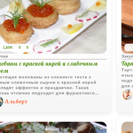
1,65K
0
0
уски
Заку
лованы с красной икрой и сливочным
Тар
ром
Тарт
изыс
стящие волованы из слоеного теста с
подх
ным сливочным сыром и красной икрой
для 
лядят эффектно и празднично. Такая
себе
уска отлично подходит для фуршетного
изыс
ла, новогоднего меню или красивой подачи
Альберт
прод
окалу игристого.