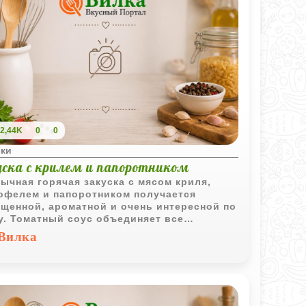
2,44K
0
0
ски
уска с крилем и папоротником
ычная горячая закуска с мясом криля,
офелем и папоротником получается
щенной, ароматной и очень интересной по
у. Томатный соус объединяет все
едиенты и делает блюдо особенно
Вилка
ым.