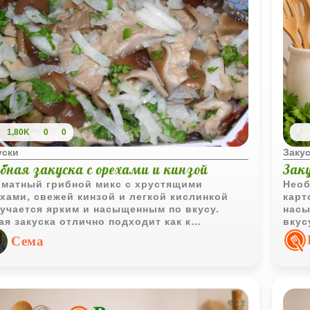
1,80K
0
0
уски
Заку
ибная закуска с орехами и кинзой
Зак
матный грибной микс с хрустящими
Необ
хами, свежей кинзой и легкой кислинкой
карт
учается ярким и насыщенным по вкусу.
насы
ая закуска отлично подходит как к
вкус
седневному столу, так и к праздничной
ингр
Сема
аче.
сочн