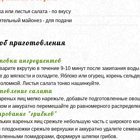
а или листья салата - по вкусу
тельный майонез - для подачи
соб приготовления
товка ингредиентов
варите вкрутую в течение 9-10 минут после закипания воды
е до мягкости и охладите. Яблоко или огурец, корень сель
соломкой. Листья салата тонко нашинкуйте.
товление салата
ареных яиц мелко нарежьте, добавьте подготовленные овощ
ом и аккуратно перемешайте до равномерного распределе
рование "грибков"
льких вареных яиц срежьте небольшую часть с широкого кон
 плодоножки срежьте верхушки и аккуратно удалите семена
вленными помидорами, формируя шляпки грибов.