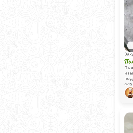
Зак
Пь
Пья
изы
под
слу
сах
неп