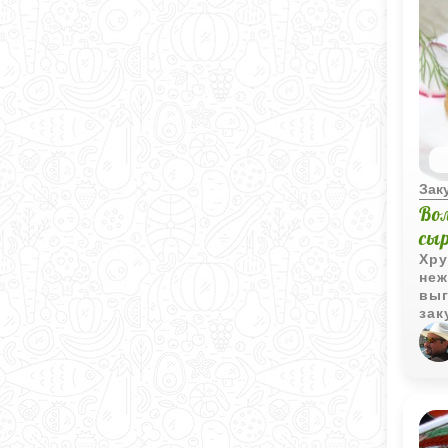
Зак
Во
сы
Хру
неж
выг
зак
сто
к б