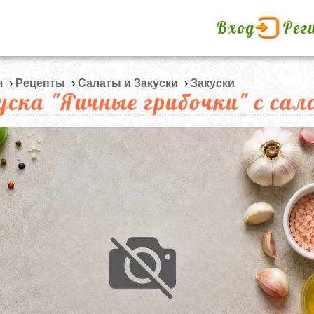
Вход
Рег
я
›
Рецепты
›
Салаты и Закуски
›
Закуски
уска "Яичные грибочки" с са