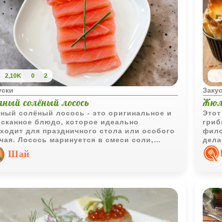
2,10K
0
2
уски
Заку
яный солёный лосось
Жюл
ный солёный лосось - это оригинальное и
Этот
сканное блюдо, которое идеально
гриб
ходит для праздничного стола или особого
фило
чая. Лосось маринуется в смеси соли,
дела
ара и алкоголя, что придаёт ему
наря
Шай
овторимый вкус и аромат.
на п
уютн
прос