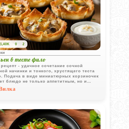
1,40K
0
2
ски
ьен в тесте фило
 рецепт - удачное сочетание сочной
ной начинки и тонкого, хрустящего теста
. Подача в виде миниатюрных корзиночек
ет блюдо не только аппетитным, но и
дным. Такие жюльены отлично смотрятся
Вилка
раздничном столе, но подойдут и для
ого домашнего ужина - вкусно, красиво и
то в приготовлении.