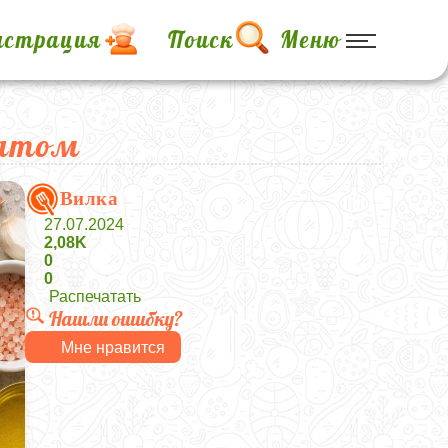
истрация
Поиск
Меню
латом
Вилка
27.07.2024
2,08K
0
0
Распечатать
Нашли ошибку?
Мне нравится