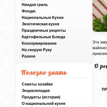
Ниндзя гриль
Фондю
Национальные Кухни
Экзотическая кухня
Праздничные рецепты
Картофельные Блюда
Эта зак
Консервирование
майонез
На скорую Руку
привлек
Разное
О р
Полезно знать
Советы хозяйке
П
Энциклопедия
Продукты (история)
О национальной кухне