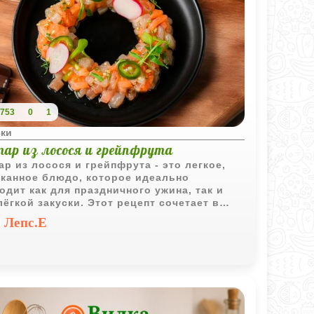
753
0
1
ски
тар из лосося и грейпфрута
ар из лосося и грейпфрута - это легкое,
канное блюдо, которое идеально
одит как для праздничного ужина, так и
лёгкой закуски. Этот рецепт сочетает в
 свежесть, текстурное разнообразие и
Лепс.Е
канную простоту, превращая привычные
укты в кулинарный шедевр.