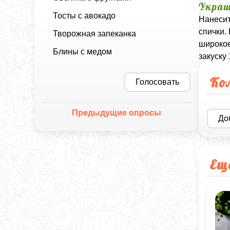
Украш
Тосты с авокадо
Нанесит
спички.
Творожная запеканка
широкое
Блины с медом
закуску 
Ко
Голосовать
Предыдущие опросы
До
Ещ