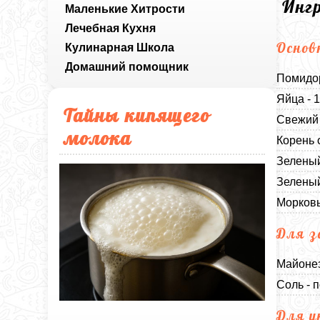
Инг
Маленькие Хитрости
Лечебная Кухня
Основ
Кулинарная Школа
Домашний помощник
Помидор
Яйца - 
Тайны кипящего
Свежий 
молока
Корень 
Зеленый
Зеленый
Морковь
Для з
Майонез
Соль - п
Для у