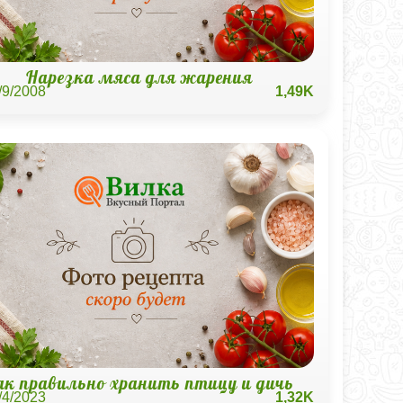
Нарезка мяса для жарения
/9/2008
1,49K
ак правильно хранить птицу и дичь
/4/2023
1,32K