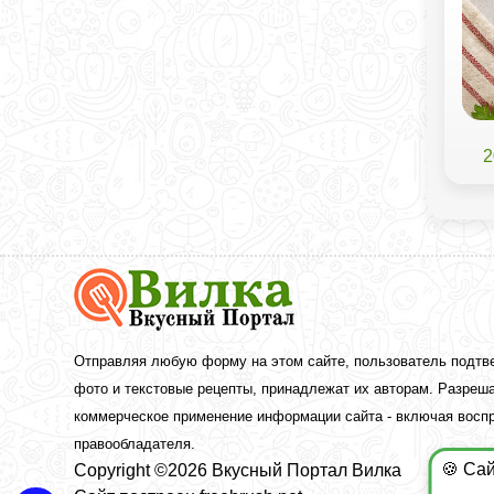
2
Вкусный
Портал
Вилка
—
рецепты
Отправляя любую форму на этом сайте, пользователь подтв
с
фото и текстовые рецепты, принадлежат их авторам. Разреша
фото
коммерческое применение информации сайта - включая воспр
правообладателя.
🍪 Са
Copyright ©2026 Вкусный Портал Вилка