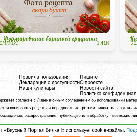
Формирование бараньей грудинки
Ка
0/4/2023
1,41K
20
Правила пользования
Пишите
Декларация о доступности
О проекте
Наши кулинары
Новости сайта
Политика конфиденциал
ерждает согласие с
Лицензионным соглашением
об использовании мате
ется копировать рецепты и передавать их третьим лицам только для ли
оизведение, распространение, публикацию или обработку - возможно л
йт «Вкусный Портал Вилка !» использует cookie-файлы.
Под