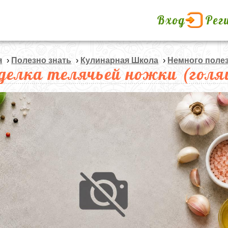
Вход
Рег
я
›
Полезно знать
›
Кулинарная Школа
›
Немного поле
делка телячьей ножки (гол