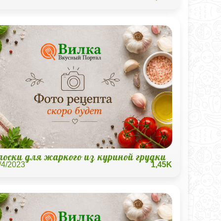
лоски для жаркого из куриной грудки
/4/2023
1,45K