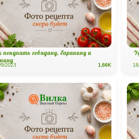
к покупать говядину, баранину и
У
инину
/9/2023
1,66K
18