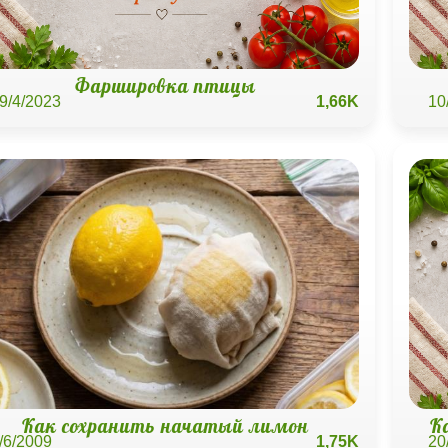
Фаршировка птицы
9/4/2023
1,66K
10
Как сохранить начатый лимон
К
/6/2009
1,75K
20