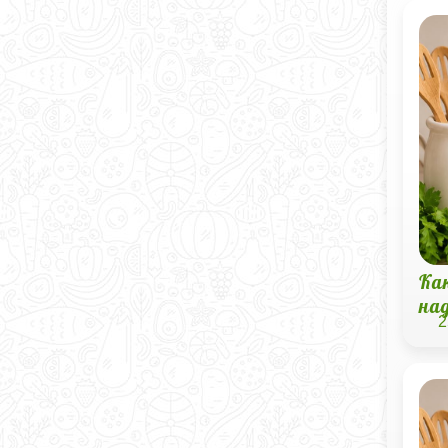
Ка
на
2