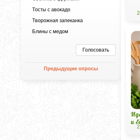
Тосты с авокадо
2
Творожная запеканка
Блины с медом
Голосовать
Предыдущие опросы
Ид
и б
2