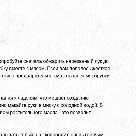
опробуйте сначала обжарить нарезанный лук до
рубку вместе с мясом. Если вам попалось жесткое
таточно предварительно смазать шнек мясорубки
пания к ладоням, что мешает созданию
но макайте руки в миску с холодной водой. В
ом растительного масла - это позволит
адывать только на сковороду с очень горячим