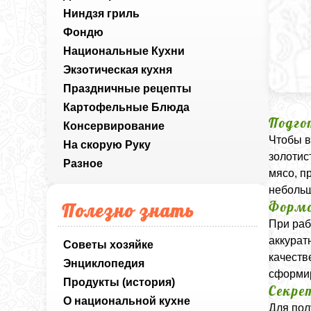
Ниндзя гриль
Фондю
Национальные Кухни
Экзотическая кухня
Праздничные рецепты
Картофельные Блюда
Подго
Консервирование
Чтобы в
На скорую Руку
золотис
Разное
мясо, п
небольш
Формо
Полезно знать
При раб
аккурат
Советы хозяйке
качеств
Энциклопедия
сформир
Продукты (история)
Секре
О национальной кухне
Для пол