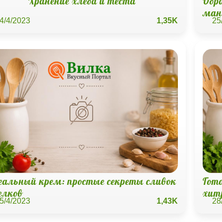
Хранение хлеба и теста
Обра
ман
4/4/2023
1,35K
25
еальный крем: простые секреты сливок
Гот
елков
хит
5/4/2023
1,43K
28