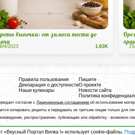
креты выпечки: от замеса теста до
Орех
дачи
хра
8/4/2023
1,63K
25
Правила пользования
Пишите
Декларация о доступности
О проекте
Наши кулинары
Новости сайта
Политика конфиденциал
ерждает согласие с
Лицензионным соглашением
об использовании мате
ется копировать рецепты и передавать их третьим лицам только для ли
оизведение, распространение, публикацию или обработку - возможно л
йт «Вкусный Портал Вилка !» использует cookie-файлы.
Под