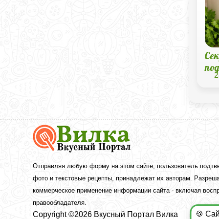
Се
по
2
Вкусный
Портал
Вилка
—
рецепты
Отправляя любую форму на этом сайте, пользователь подтв
с
фото и текстовые рецепты, принадлежат их авторам. Разреша
фото
коммерческое применение информации сайта - включая воспр
правообладателя.
🍪 Са
Copyright ©2026 Вкусный Портал Вилка