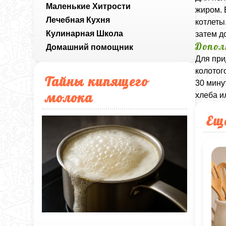
Маленькие Хитрости
жиром. 
Лечебная Кухня
котлеты
Кулинарная Школа
затем д
Допол
Домашний помощник
Для при
колотог
Тайны кипящего
30 мину
молока
хлеба и
Ещ