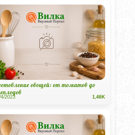
готовление овощей: от томатов до
неплодов
/4/2023
1,46K