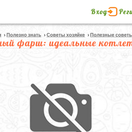
Вход
Рег
я
›
Полезно знать
›
Советы хозяйке
›
Полезные совет
ный фарш: идеальные котле