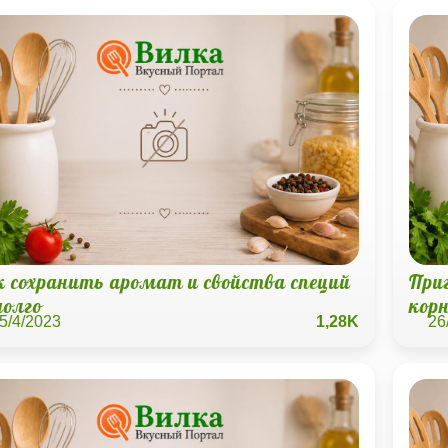
к сохранить аромат и свойства специй
При
долго
кор
5/4/2023
1,28K
26