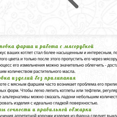
товка фарша и работа с мясорубкой
кус ваших котлет стал более насыщенным и интересным, п
того цвета и только после этого пропустить его через мясо
роцесс его измельчения можно значительно облегчить - дос
им количеством растительного масла.
вка изделий без прилипания
оте с мясным фаршем часто возникает проблема его прили
ных форм. Чтобы легко лепить котлеты или тефтели, регуляр
е альтернативы можно смазать ладони небольшим количеств
овать изделия с идеально гладкой поверхностью.
ты сочности и правильной обжарки
учения аппетитной корочки изделия из фарша следует выкл