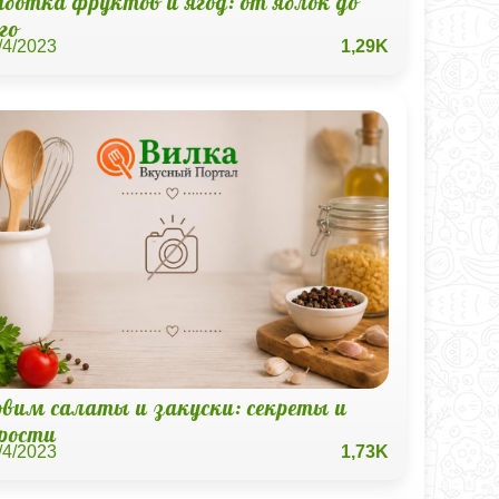
ботка фруктов и ягод: от яблок до
го
/4/2023
1,29K
овим салаты и закуски: секреты и
рости
/4/2023
1,73K