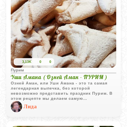
3,13K
0
0
Пурим
Уши Амана ( Озней Аман - ПУРИМ )
Озней Аман, или Уши Амана - это та самая
легендарная выпечка, без которой
невозможно представить праздник Пурим. В
этом рецепте мы делаем самую
классическую маковую начинку, которая
Лида
получается очень густой и ароматной за счет
меда и цитрусовой цедры. Само тесто
замешивается на апельсиновом соке,
поэтому печенье выходит невероятно