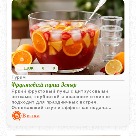
нежным, рассыпчатым и с легкой фруктовой
ноткой.
1,83K
0
0
Пурим
Фруктовый пунш Эстер
Яркий фруктовый пунш с цитрусовыми
нотками, клубникой и ананасом отлично
подходит для праздничных встреч.
Освежающий вкус и эффектная подача
делают этот напиток настоящим украшением
Вилка
стола.