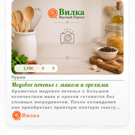
1,70K
0
0
Пурим
Медовое печенье с маком и орехами
Ароматное медовое печенье с большим
количеством мака и орехов готовится без
сложных ингредиентов. После охлаждения
оно приобретает приятную плотную текстуру
и насыщенный вкус с легкими нотками
Вилка
корицы.