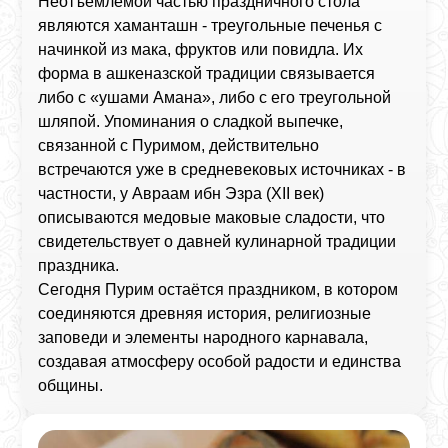
Неотъемлемой частью праздничного стола
являются хаманташн - треугольные печенья с
начинкой из мака, фруктов или повидла. Их
форма в ашкеназской традиции связывается
либо с «ушами Амана», либо с его треугольной
шляпой. Упоминания о сладкой выпечке,
связанной с Пуримом, действительно
встречаются уже в средневековых источниках - в
частности, у Авраам ибн Эзра (XII век)
описываются медовые маковые сладости, что
свидетельствует о давней кулинарной традиции
праздника.
Сегодня Пурим остаётся праздником, в котором
соединяются древняя история, религиозные
заповеди и элементы народного карнавала,
создавая атмосферу особой радости и единства
общины.