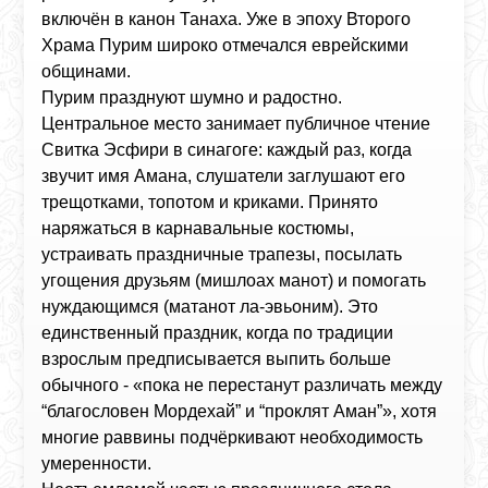
включён в канон Танаха. Уже в эпоху Второго
Храма Пурим широко отмечался еврейскими
общинами.
Пурим празднуют шумно и радостно.
Центральное место занимает публичное чтение
Свитка Эсфири в синагоге: каждый раз, когда
звучит имя Амана, слушатели заглушают его
трещотками, топотом и криками. Принято
наряжаться в карнавальные костюмы,
устраивать праздничные трапезы, посылать
угощения друзьям (мишлоах манот) и помогать
нуждающимся (матанот ла-эвьоним). Это
единственный праздник, когда по традиции
взрослым предписывается выпить больше
обычного - «пока не перестанут различать между
“благословен Мордехай” и “проклят Аман”», хотя
многие раввины подчёркивают необходимость
умеренности.