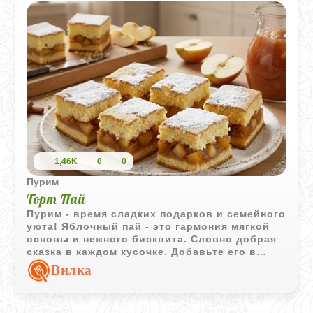
других торжественных днях.
1,46K
0
0
Пурим
Торт Пай
Пурим - время сладких подарков и семейного
уюта! Яблочный пай - это гармония мягкой
основы и нежного бисквита. Словно добрая
сказка в каждом кусочке. Добавьте его в
свои праздничные угощения, чтобы сделать
Вилка
этот день еще ярче и слаще. Хаг Пурим
Самеах!