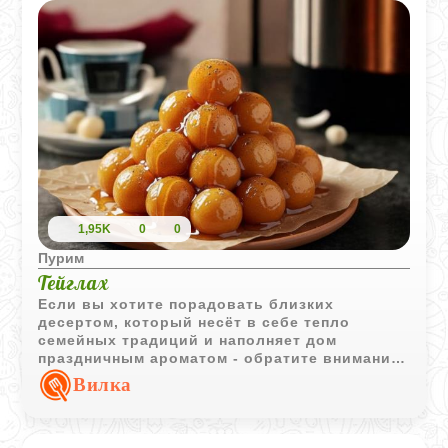
1,95K
0
0
Пурим
Тейглах
Если вы хотите порадовать близких
десертом, который несёт в себе тепло
семейных традиций и наполняет дом
праздничным ароматом - обратите внимание
на тейглах. Эти золотистые шарики в
Вилка
медовой глазури - не просто сладость, а
символ еврейского наследия, особенно
любимый на Рош ха-Шана и Пурим или