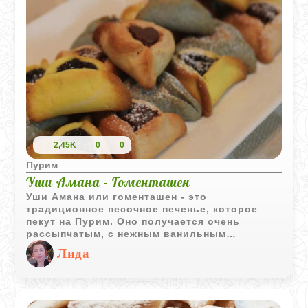
2,45K
0
0
Пурим
Уши Амана - Гоменташен
Уши Амана или гоменташен - это
традиционное песочное печенье, которое
пекут на Пурим. Оно получается очень
рассыпчатым, с нежным ванильным
ароматом, а внутрь можно положить
Лида
абсолютно любую любимую начинку, главное
чтобы она была густой и не вытекала при
выпечке.