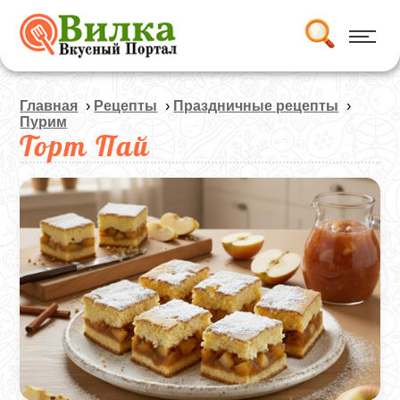
Главная
›
Рецепты
›
Праздничные рецепты
›
Пурим
Торт Пай