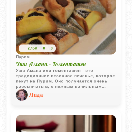
2,45K
0
0
Пурим
Уши Амана - Гоменташен
Уши Амана или гоменташен - это
традиционное песочное печенье, которое
пекут на Пурим. Оно получается очень
рассыпчатым, с нежным ванильным
ароматом, а внутрь можно положить
Лида
абсолютно любую любимую начинку,
главное чтобы она была густой и не
вытекала при выпечке.