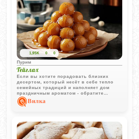
1,95K
0
0
Пурим
Тейглах
Если вы хотите порадовать близких
десертом, который несёт в себе тепло
семейных традиций и наполняет дом
праздничным ароматом - обратите
внимание на тейглах. Эти золотистые
Вилка
шарики в медовой глазури - не просто
сладость, а символ еврейского
наследия, особенно любимый на Рош ха-
Шана и Пурим или других торжественных
днях.