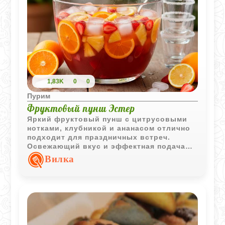
1,83K
0
0
Пурим
Фруктовый пунш Эстер
Яркий фруктовый пунш с цитрусовыми
нотками, клубникой и ананасом отлично
подходит для праздничных встреч.
Освежающий вкус и эффектная подача
делают этот напиток настоящим
Вилка
украшением стола.