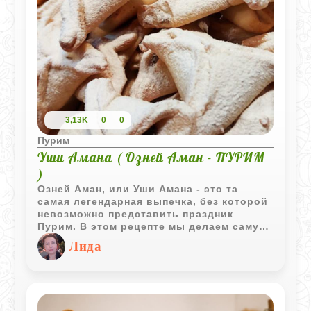
3,13K
0
0
Пурим
Уши Амана ( Озней Аман - ПУРИМ
)
Озней Аман, или Уши Амана - это та
самая легендарная выпечка, без которой
невозможно представить праздник
Пурим. В этом рецепте мы делаем самую
классическую маковую начинку, которая
Лида
получается очень густой и ароматной за
счет меда и цитрусовой цедры. Само
тесто замешивается на апельсиновом
соке, поэтому печенье выходит
невероятно нежным, рассыпчатым и с