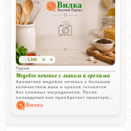
легкой фруктовой ноткой.
1,70K
0
0
Пурим
Медовое печенье с маком и орехами
Ароматное медовое печенье с большим
количеством мака и орехов готовится
без сложных ингредиентов. После
охлаждения оно приобретает приятную
плотную текстуру и насыщенный вкус с
Вилка
легкими нотками корицы.