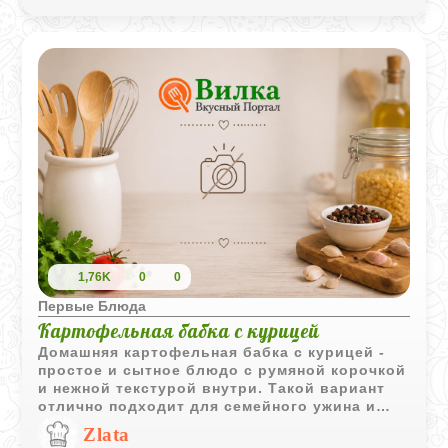
1,76K
0
0
Первые Блюда
Картофельная бабка с курицей
Домашняя картофельная бабка с курицей -
простое и сытное блюдо с румяной корочкой
и нежной текстурой внутри. Такой вариант
отлично подходит для семейного ужина и
хорошо сочетается со сметаной, свежими
Zlata
овощами или зеленью.