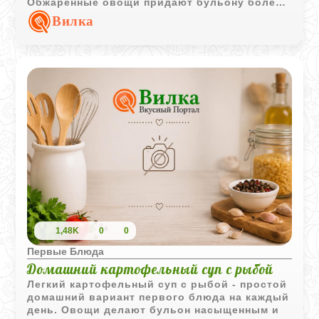
Обжаренные овощи придают бульону более
глубокий вкус, а сметана делает подачу
Вилка
особенно нежной. Такой суп отлично
подходит для повседневного обеда в любое
время года.
1,48K
0
0
Первые Блюда
Домашний картофельный суп с рыбой
Легкий картофельный суп с рыбой - простой
домашний вариант первого блюда на каждый
день. Овощи делают бульон насыщенным и