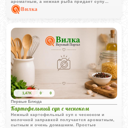
ароматным, а нежная рыба придает супу
мягкий вкус и питательность. Такой суп
Вилка
особенно хорош в горячем виде со свежей
зеленью и хлебом.
1,47K
0
0
Первые Блюда
Картофельный суп с чесноком
Нежный картофельный суп с чесноком и
молочной заправкой получается ароматным,
сытным и очень домашним. Простые