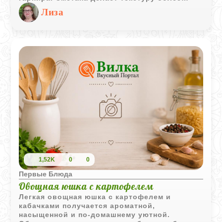
воздушной, а золотистая корочка добавляет
Лиза
аппетитности.
1,52K
0
0
Первые Блюда
Овощная юшка с картофелем
Легкая овощная юшка с картофелем и
кабачками получается ароматной,
насыщенной и по-домашнему уютной.