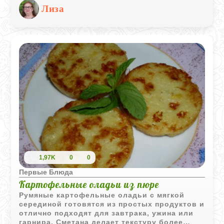
с легким запахом дымка, а мясная начинка
Лиза
делает блюдо очень сытным.
1,97K
0
0
Первые Блюда
Картофельные оладьи из пюре
Румяные картофельные оладьи с мягкой
серединой готовятся из простых продуктов и
отлично подходят для завтрака, ужина или
гарнира. Сметана делает текстуру более