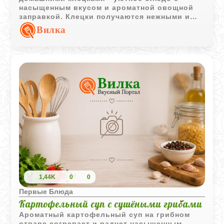
насыщенным вкусом и ароматной овощной
заправкой. Клецки получаются нежными и
воздушными благодаря отдельно взбитым
Вилка
белкам, а обжаренные овощи и сало делают
бульон особенно аппетитным.
1,44K
0
0
Первые Блюда
Картофельный суп с сушёными грибами
Ароматный картофельный суп на грибном
отваре согревает и радует насыщенным