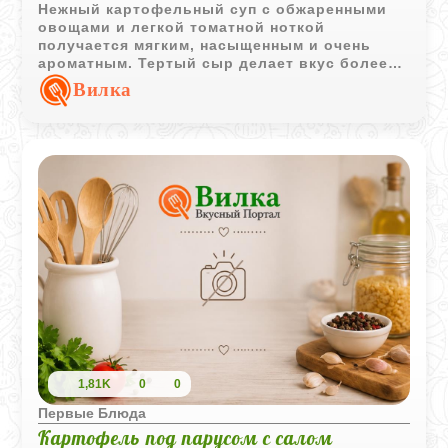
Нежный картофельный суп с обжаренными
овощами и легкой томатной ноткой
получается мягким, насыщенным и очень
ароматным. Тертый сыр делает вкус более
выразительным и придает супу приятную
Вилка
сливочную текстуру.
1,81K
0
0
Первые Блюда
Картофель под парусом с салом