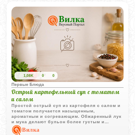
неповторимым. Попробуйте этот рецепт и
наслаждайтесь каждым кусочком!
1,08K
0
0
Первые Блюда
Острый картофельный суп с томатом
и салом
Простой острый суп из картофеля с салом и
томатом получается насыщенным,
ароматным и согревающим. Обжаренный лук
и мука делают бульон более густым и
выразительным, а красный перец придает
Вилка
блюду приятную пикантность.