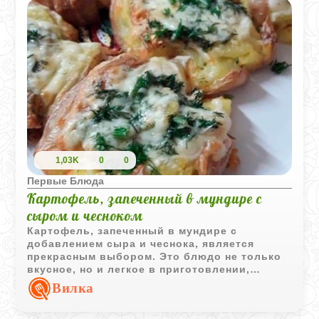
1,03K
0
0
Первые Блюда
Картофель, запеченный в мундире с
сыром и чесноком
Картофель, запеченный в мундире с
добавлением сыра и чеснока, является
прекрасным выбором. Это блюдо не только
вкусное, но и легкое в приготовлении,
идеально подходит для тех, кто ценит
Вилка
простоту и вкус. Золотистая корочка сыра в
сочетании с ароматом чеснока делает его