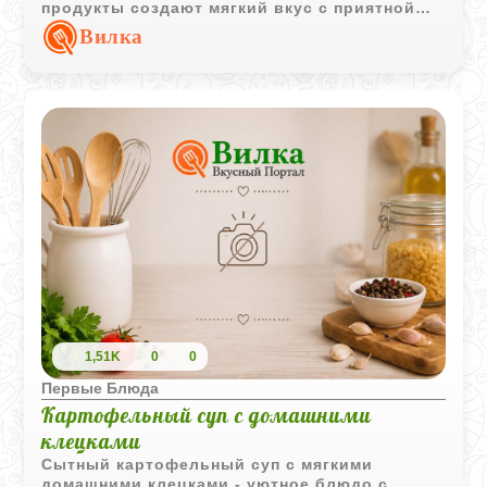
продукты создают мягкий вкус с приятной
чесночной ноткой и легкой сливочной
Вилка
текстурой.
1,51K
0
0
Первые Блюда
Картофельный суп с домашними
клецками
Сытный картофельный суп с мягкими
домашними клецками - уютное блюдо с