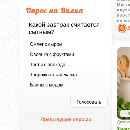
Мягк
Опрос на Вилка
внутр
прос
испол
Какой завтрак считается
детск
сытным?
Омлет с сыром
Овсянка с фруктами
Тосты с авокадо
Творожная запеканка
Блины с медом
Голосовать
Предыдущие опросы
Детска
Детс