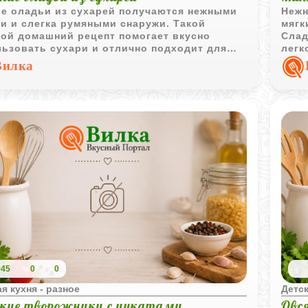
ие оладьи из сухарей получаются нежными
Нежн
и и слегка румяными снаружи. Такой
мягк
той домашний рецепт помогает вкусно
Слад
ьзовать сухари и отлично подходит для
легк
ого завтрака или полдника.
особ
Вилка
945
0
0
я кухня - разное
Детск
кие творожники с цукатами
Овс