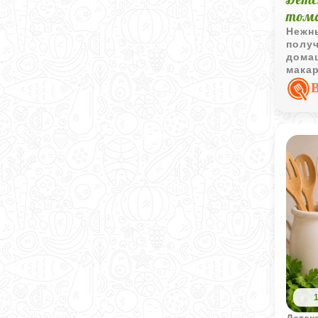
тома
Нежн
полу
дома
мака
обеда
Детска