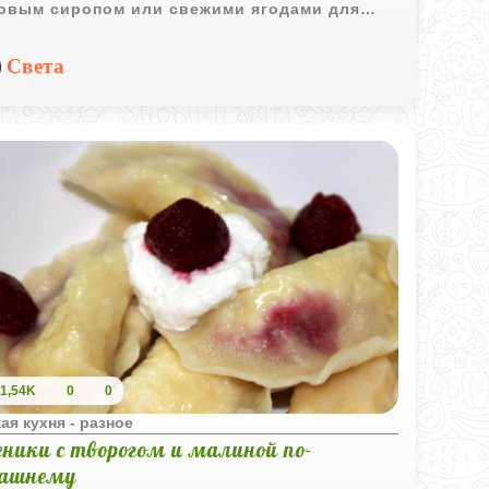
овым сиропом или свежими ягодами для
лнительного вкуса.
Света
1,54K
0
0
ая кухня - разное
еники с творогом и малиной по-
ашнему