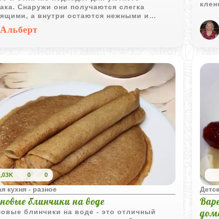
клен
ака. Снаружи они получаются слегка
допо
тящими, а внутри остаются нежными и
атными.
Альберт
1,03K
0
0
я кухня - разное
Детск
новые блинчики на воде
Вар
дом
овые блинчики на воде - это отличный