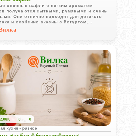
ие овсяные вафли с легким ароматом
ов получаются сытными, румяными и очень
ыми. Они отлично подходят для детского
рака и особенно вкусны с йогуртом,
тами или ягодным пюре.
Вилка
2,08K
0
0
ая кухня - разное
ные хлебцы в виде животных