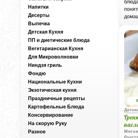
блюда
Напитки
понят
Десерты
домаш
Выпечка
Детская Кухня
ПП и диетические блюда
Вегетарианская Кухня
Для Микроволновки
Ниндзя гриль
Фондю
Национальные Кухни
Экзотическая кухня
Праздничные рецепты
Картофельные Блюда
Детска
Консервирование
Грен
На скорую Руку
насл
Мягки
Разное
быстр