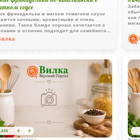
тном соусе
Заба
обыч
ые фрикадельки в мягком томатном соусе
они 
чаются сочными, ароматными и очень
мягк
шними. Такое блюдо хорошо сочетается с
смес
ронами и отлично подходит для семейного
.
Вилка
1,92K
0
0
я кухня - разное
Детск