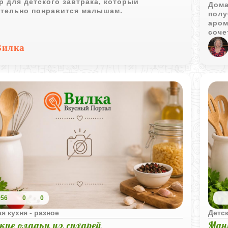
 для детского завтрака, который
Дома
ательно понравится малышам.
полу
аром
соче
уютн
Вилка
956
0
0
я кухня - разное
Детск
кие оладьи из сухарей
Ман