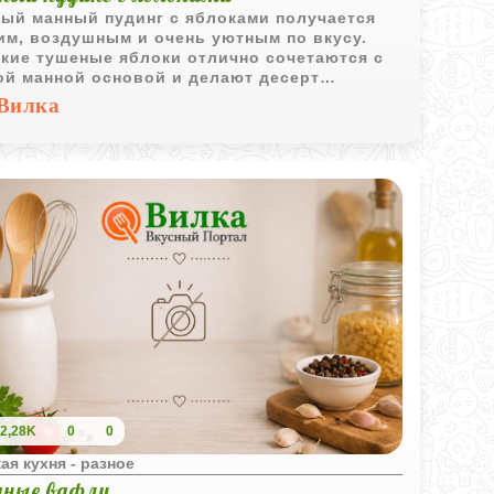
ый манный пудинг с яблоками получается
им, воздушным и очень уютным по вкусу.
кие тушеные яблоки отлично сочетаются с
ой манной основой и делают десерт
енно домашним.
Вилка
2,28K
0
0
ая кухня - разное
яные вафли