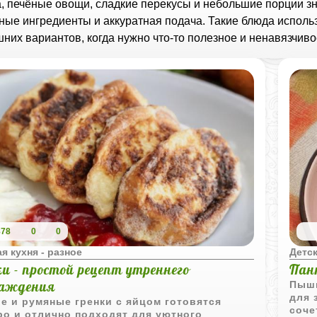
, печёные овощи, сладкие перекусы и небольшие порции зна
ные ингредиенты и аккуратная подача. Такие блюда исполь
них вариантов, когда нужно что‑то полезное и ненавязчиво
878
0
0
я кухня - разное
Детск
ки - простой рецепт утреннего
Пан
аждения
Пышн
для 
е и румяные гренки с яйцом готовятся
соче
о и отлично подходят для уютного