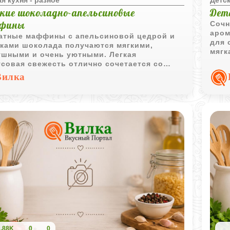
кие шоколадно-апельсиновые
Детс
фины
Сочн
аром
атные маффины с апельсиновой цедрой и
для 
чками шоколада получаются мягкими,
мягк
ушными и очень уютными. Легкая
для 
совая свежесть отлично сочетается со
ким шоколадом и делает выпечку особенно
Вилка
итной.
1,88K
0
0