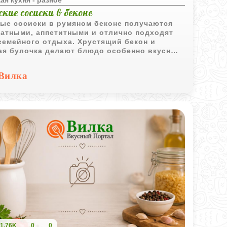
кие сосиски в беконе
ые сосиски в румяном беконе получаются
атными, аппетитными и отлично подходят
семейного отдыха. Хрустящий бекон и
ая булочка делают блюдо особенно вкусным
детей и взрослых.
Вилка
1,76K
0
0