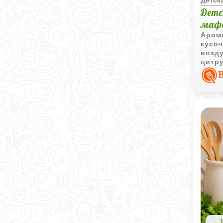
Детс
маф
Аром
кусо
возд
цитру
слад
аппет