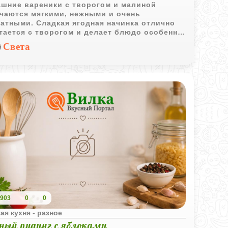
шние вареники с творогом и малиной
чаются мягкими, нежными и очень
атными. Сладкая ягодная начинка отлично
тается с творогом и делает блюдо особенно
ым для семейного завтрака или полдника.
Света
903
0
0
ая кухня - разное
ный пудинг с яблоками