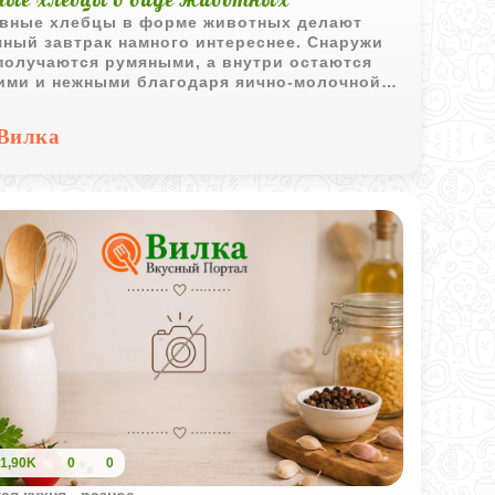
вные хлебцы в форме животных делают
ный завтрак намного интереснее. Снаружи
получаются румяными, а внутри остаются
ими и нежными благодаря яично-молочной
и.
Вилка
1,90K
0
0
ая кухня - разное