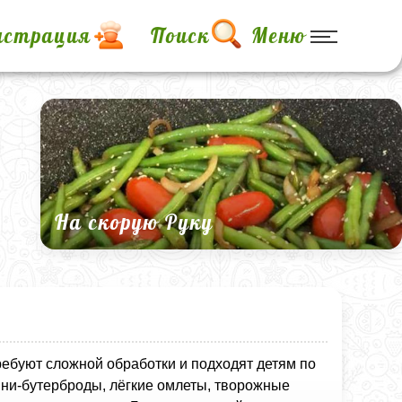
истрация
Поиск
Меню
На скорую Руку
требуют сложной обработки и подходят детям по
 мини‑бутерброды, лёгкие омлеты, творожные