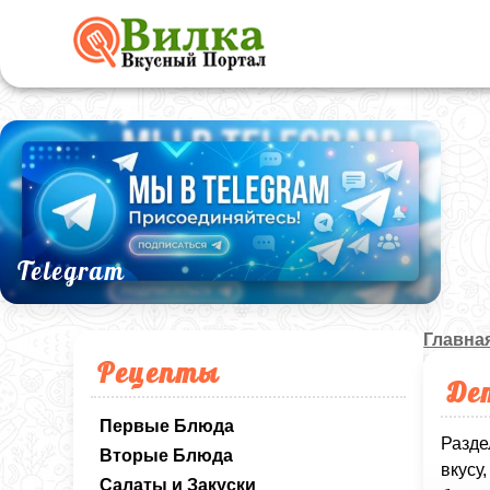
Telegram
Главна
Рецепты
Де
Первые Блюда
Разде
Вторые Блюда
вкусу
Салаты и Закуски