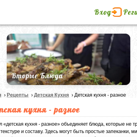
Вход
Рег
Вторые Блюда
я
›
Рецепты
›
Детская Кухня
› Детская кухня - разное
тская кухня - разное
л «детская кухня - разное» объединяет блюда, которые не 
, текстуре и составу. Здесь могут быть простые запеканки,