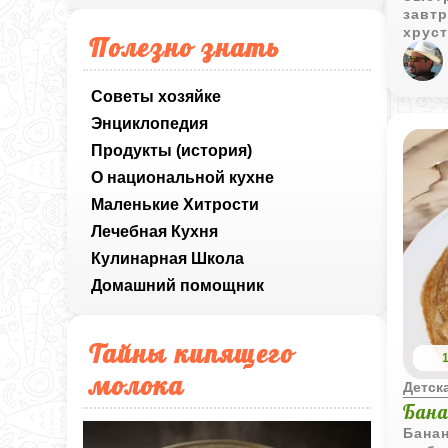
завтр
хрус
Полезно знать
аром
Советы хозяйке
Энциклопедия
Продукты (история)
О национальной кухне
Маленькие Хитрости
Лечебная Кухня
Кулинарная Школа
Домашний помощник
Тайны кипящего
молока
Детска
Бана
Банан