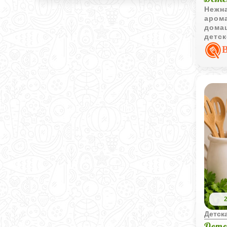
Нежна
арома
домаш
детск
перек
Детска
Детс