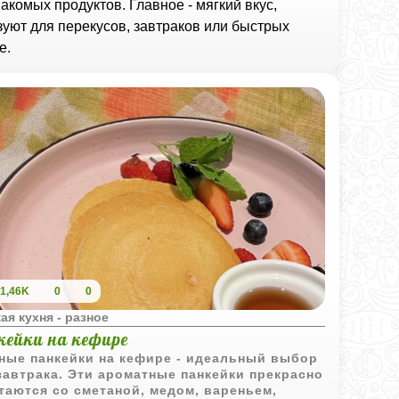
комых продуктов. Главное - мягкий вкус,
зуют для перекусов, завтраков или быстрых
е.
1,46K
0
0
ая кухня - разное
кейки на кефире
ые панкейки на кефире - идеальный выбор
завтрака. Эти ароматные панкейки прекрасно
таются со сметаной, медом, вареньем,