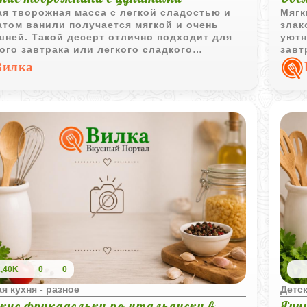
я творожная масса с легкой сладостью и
Мягк
том ванили получается мягкой и очень
злак
ней. Такой десерт отлично подходит для
уютн
ого завтрака или легкого сладкого
завт
уса.
фрук
Вилка
2,40K
0
0
я кухня - разное
Детск
кие фрикадельки по-итальянски в
Яич