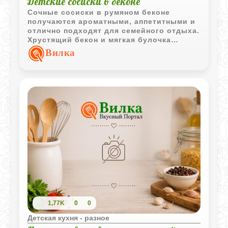
Детские сосиски в беконе
Сочные сосиски в румяном беконе
получаются ароматными, аппетитными и
отлично подходят для семейного отдыха.
Хрустящий бекон и мягкая булочка
делают блюдо особенно вкусным для
Вилка
детей и взрослых.
1,77K
0
0
Детская кухня - разное