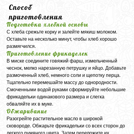
Способ
приготовления
Подготовка хлебной основы
С хлеба срежьте корку и залейте мякиш молоком.
Оставьте на несколько минут, чтобы хлеб хорошо
размягчился.
Приготовление фрикаделек
В миске соедините говяжий фарш, измельченный
чеснок, мелко нарезанную петрушку и яйцо. Добавьте
размоченный хлеб, немного соли и щепотку перца.
Тщательно перемешайте массу до однородности.
Смоченными водой руками сформируйте небольшие
фрикадельки одинакового размера и слегка
обваляйте их в муке.
Обжаривание
Разогрейте растительное масло в широкой
сковороде. Обжарьте фрикадельки со всех сторон до
легкого румяного цвета. Затем переложите их