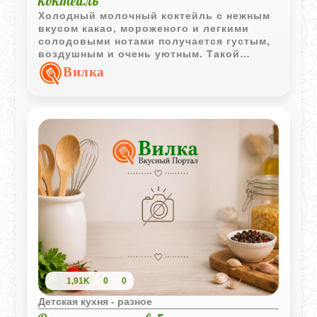
коктейль
Холодный молочный коктейль с нежным
вкусом какао, мороженого и легкими
солодовыми нотами получается густым,
воздушным и очень уютным. Такой
напиток особенно нравится детям в
Вилка
жаркий день или как сладкое дополнение
к домашней выпечке.
1,91K
0
0
Детская кухня - разное