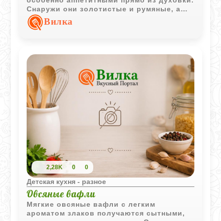
Снаружи они золотистые и румяные, а
внутри сохраняют мягкость и отлично
Вилка
подходят для уютного семейного
перекуса.
2,28K
0
0
Детская кухня - разное
Овсяные вафли
Мягкие овсяные вафли с легким
ароматом злаков получаются сытными,