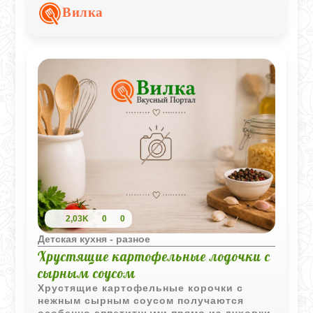
продуктов делает блюдо сытным, мягким
Вилка
и особенно уютным для детского меню.
2,03K
0
0
Детская кухня - разное
Хрустящие картофельные лодочки с
сырным соусом
Хрустящие картофельные корочки с
нежным сырным соусом получаются
особенно аппетитными прямо из духовки.