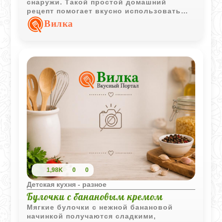
снаружи. Такой простой домашний
рецепт помогает вкусно использовать
сухари и отлично подходит для детского
Вилка
завтрака или полдника.
1,98K
0
0
Детская кухня - разное
Булочки с банановым кремом
Мягкие булочки с нежной банановой
начинкой получаются сладкими,