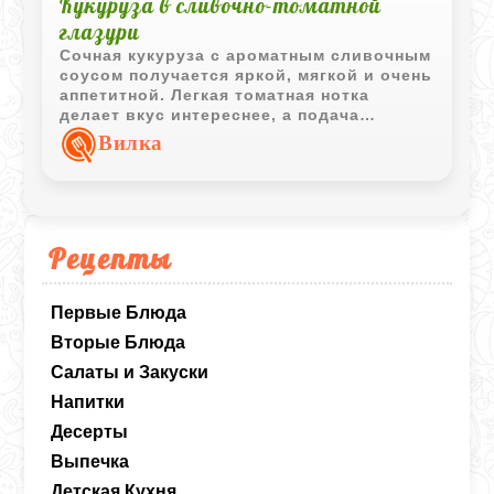
Кукуруза в сливочно-томатной
глазури
Сочная кукуруза с ароматным сливочным
соусом получается яркой, мягкой и очень
аппетитной. Легкая томатная нотка
делает вкус интереснее, а подача
небольшими кусочками особенно удобна
Вилка
для семейного ужина и детского стола.
Рецепты
Первые Блюда
Вторые Блюда
Салаты и Закуски
Напитки
Десерты
Выпечка
Детская Кухня