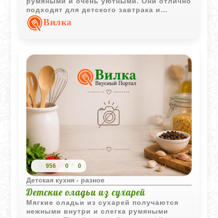
румяными и очень уютными. Они отлично
подходят для детского завтрака и
особенно вкусны с йогуртом, фруктами
Вилка
или ягодным пюре.
956
0
0
Детская кухня - разное
Детские оладьи из сухарей
Мягкие оладьи из сухарей получаются
нежными внутри и слегка румяными