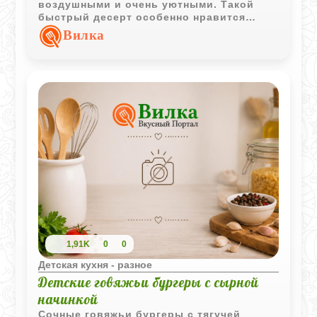
воздушными и очень уютными. Такой
быстрый десерт особенно нравится
детям благодаря кремовой текстуре и
Вилка
натуральному фруктовому вкусу.
1,91K
0
0
Детская кухня - разное
Детские говяжьи бургеры с сырной
начинкой
Сочные говяжьи бургеры с тягучей