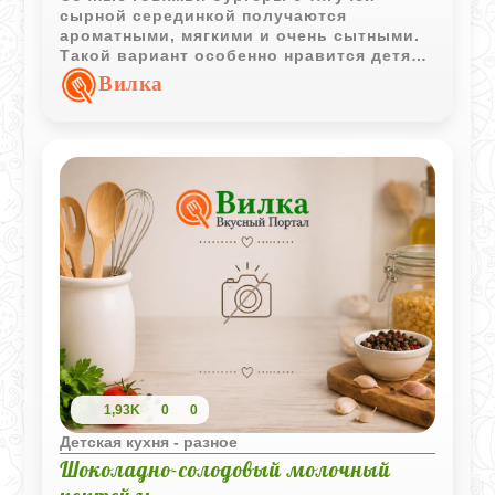
сырной серединкой получаются
ароматными, мягкими и очень сытными.
Такой вариант особенно нравится детям
благодаря нежной текстуре и маленькому
Вилка
сырному сюрпризу внутри.
1,93K
0
0
Детская кухня - разное
Шоколадно-солодовый молочный