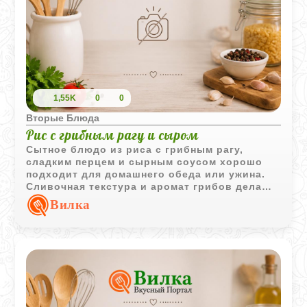
еще больше изысканности.
1,55K
0
0
Вторые Блюда
Рис с грибным рагу и сыром
Сытное блюдо из риса с грибным рагу,
сладким перцем и сырным соусом хорошо
подходит для домашнего обеда или ужина.
Сливочная текстура и аромат грибов делают
его особенно насыщенным.
Вилка