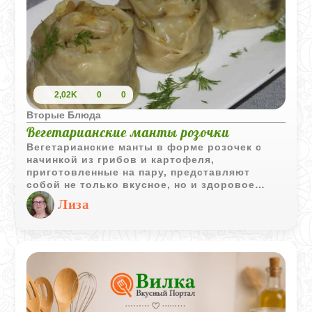
2,02K
0
0
Вторые Блюда
Вегетарианские манты розочки
Вегетарианские манты в форме розочек с
начинкой из грибов и картофеля,
приготовленные на пару, представляют
собой не только вкусное, но и здоровое
блюдо. Этот рецепт идеально подходит для
Лиза
тех, кто ищет альтернативу мясным мантам,
желая сохранить традиционные вкусы при
этом следуя вегетарианским принципам
питания. Сочетание ароматных грибов и
нежного картофельного пюре, завернутое в
тонкое тесто и приготовленное на пару,
делает это блюдо особенно
привлекательным. Подавать манты можно с
различными соусами, что добавит блюду