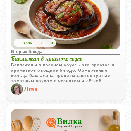
3,88K
0
0
Вторые Блюда
Баклажан в красном соусе
Баклажаны в красном соусе - это простое и
ароматное овощное блюдо. Обжаренные
кольца баклажана пропитываются густым
томатным соусом с чесноком и лёгкой
остротой. Готовится быстро, получается
Лиза
сочным и насыщенным, а подать можно как
тёплую закуску или лёгкое основное блюдо.