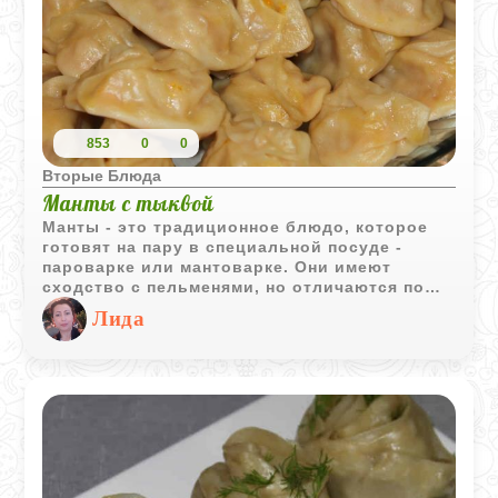
853
0
0
Вторые Блюда
Манты с тыквой
Манты - это традиционное блюдо, которое
готовят на пару в специальной посуде -
пароварке или мантоварке. Они имеют
сходство с пельменями, но отличаются по
размеру и начинке. Для фарша мантов часто
Лида
используют баранину или говядину, а для
вегетарианской версии подойдет тыква. Это
блюдо отличается своей сочностью и
насыщенным вкусом. После первого
пробного угощения мантами, многие
стремятся вновь и вновь возвращаться к их
приготовлению. Подавать манты
рекомендуется горячими, чтобы полностью
раскрыть их вкус.