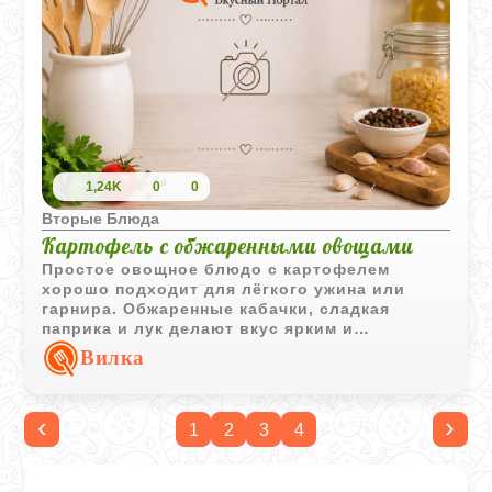
1,24K
0
0
Вторые Блюда
Картофель с обжаренными овощами
Простое овощное блюдо с картофелем
хорошо подходит для лёгкого ужина или
гарнира. Обжаренные кабачки, сладкая
паприка и лук делают вкус ярким и
домашним.
Вилка
‹
›
1
2
3
4