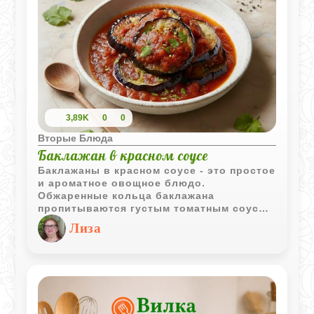
3,89K
0
0
Вторые Блюда
Баклажан в красном соусе
Баклажаны в красном соусе - это простое
и ароматное овощное блюдо.
Обжаренные кольца баклажана
пропитываются густым томатным соусом
с чесноком и лёгкой остротой. Готовится
Лиза
быстро, получается сочным и
насыщенным, а подать можно как тёплую
закуску или лёгкое основное блюдо.