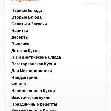
стремятся вновь и вновь возвращаться к
их приготовлению. Подавать манты
рекомендуется горячими, чтобы
Первые Блюда
полностью раскрыть их вкус.
Вторые Блюда
Салаты и Закуски
Напитки
Десерты
Выпечка
Детская Кухня
ПП и диетические блюда
Вегетарианская Кухня
Для Микроволновки
Ниндзя гриль
Фондю
Национальные Кухни
Экзотическая кухня
Праздничные рецепты
Картофельные Блюда