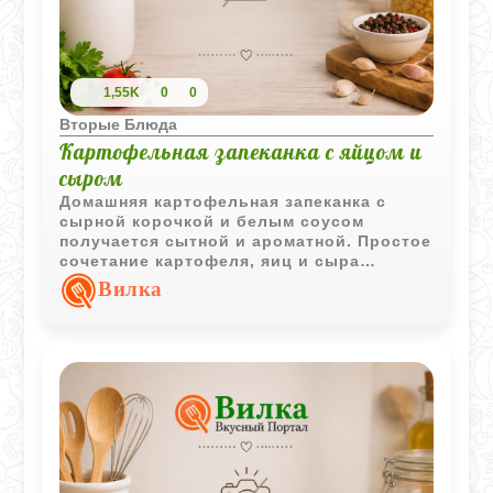
1,55K
0
0
Вторые Блюда
Картофельная запеканка с яйцом и
сыром
Домашняя картофельная запеканка с
сырной корочкой и белым соусом
получается сытной и ароматной. Простое
сочетание картофеля, яиц и сыра
отлично подходит для уютного
Вилка
семейного ужина.