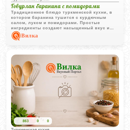
Говурлан баранина с помидорами
Традиционное блюдо туркменской кухни, в
котором баранина тушится с курдючным
салом, луком и помидорами. Простые
ингредиенты создают насыщенный вкус и
аромат без сложных добавок.
Вилка
863
0
0
Туркменская кухня