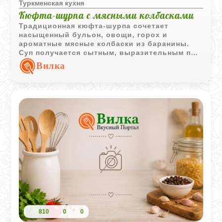
Туркменская кухня
Кюфта-шурпа с мясными колбасками
Традиционная кюфта-шурпа сочетает
насыщенный бульон, овощи, горох и
ароматные мясные колбаски из баранины.
Суп получается сытным, выразительным по
вкусу и хорошо подходит для семейного
Вилка
обеда.
810
0
0