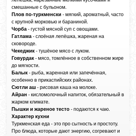
смешанные с бульоном.
Плов по‑туркменски
- мягкий, ароматный, часто
с крупной морковью и бараниной.
Чорба
- густой мясной суп с овощами.
Гатлама
- слоёная лепёшка, жареная на
сковороде.
Чекеджик
- тушёное мясо с луком.
Говурдак
- мясо, томлённое в собственном жире
до мягкости.
Балык
- рыба, жаренная или запечённая,
особенно в прикаспийских районах.
Сютли аш
- рисовая каша на молоке.
Айран
- кисломолочный напиток, обязательный в
жарком климате.
Пышки и жареное тесто
- подаются к чаю.
Характер кухни
Туркменская еда - это про сытность и простоту.
Про блюда, которые дают энергию, согревают и