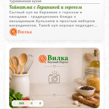
Туркменская кухня
Гайнатма с бараниной и горохом
Сытный суп на баранине с горохом и
овощами - традиционное блюдо с
насыщенным бульоном и простым набором
ингредиентов. Такой суп хорошо подходит
для семейного обеда и особенно вкусен в
Вилка
горячем виде.
988
0
0