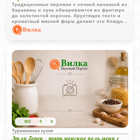
Традиционные пирожки с сочной начинкой из
баранины и лука обжариваются во фритюре
до золотистой корочки. Хрустящее тесто и
ароматный мясной фарш делают это блюдо
особенно сытным.
Вилка
902
0
0
Туркменская кухня
Этли борек - туркменские пельмени с