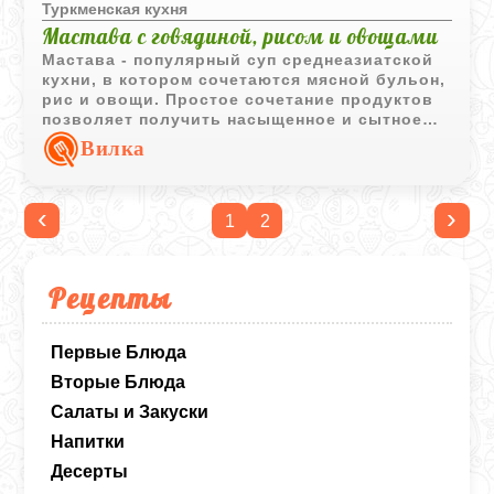
Туркменская кухня
Мастава с говядиной, рисом и овощами
Мастава - популярный суп среднеазиатской
кухни, в котором сочетаются мясной бульон,
рис и овощи. Простое сочетание продуктов
позволяет получить насыщенное и сытное
первое блюдо для повседневного стола.
Вилка
‹
›
1
2
Рецепты
Первые Блюда
Вторые Блюда
Салаты и Закуски
Напитки
Десерты