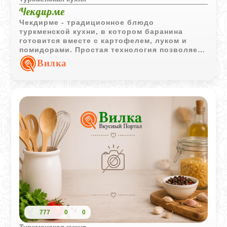
Чекдирме
Чекдирме - традиционное блюдо
туркменской кухни, в котором баранина
готовится вместе с картофелем, луком и
помидорами. Простая технология позволяет
получить насыщенное и ароматное горячее
Вилка
блюдо.
777
0
0