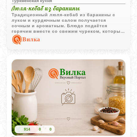
Туркменская кухня
Люля-кебаб из баранины
Традиционный люля-кебаб из баранины с
луком и курдючным салом получается
сочным и ароматным. Блюдо подаётся
горячим вместе со свежим чуреком, который
отлично дополняет насыщенный вкус мяса.
Вилка
914
0
0