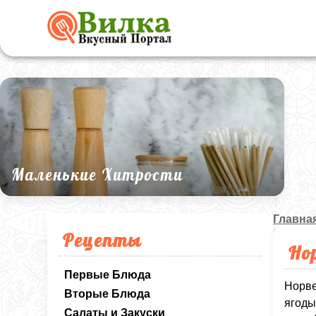
Маленькие Хитрости
Главна
Рецепты
Но
Первые Блюда
Норве
Вторые Блюда
ягоды
Салаты и Закуски