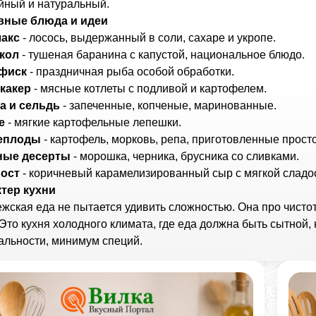
йный и натуральный.
вные блюда и идеи
лакс
- лосось, выдержанный в соли, сахаре и укропе.
кол
- тушеная баранина с капустой, национальное блюдо.
фиск
- праздничная рыба особой обработки.
какер
- мясные котлеты с подливой и картофелем.
а и сельдь
- запеченные, копченые, маринованные.
е
- мягкие картофельные лепешки.
еплоды
- картофель, морковь, репа, приготовленные просто
ные десерты
- морошка, черника, брусника со сливками.
ост
- коричневый карамелизированный сыр с мягкой сладо
тер кухни
жская еда не пытается удивить сложностью. Она про чистоту
 Это кухня холодного климата, где еда должна быть сытной,
альности, минимум специй.