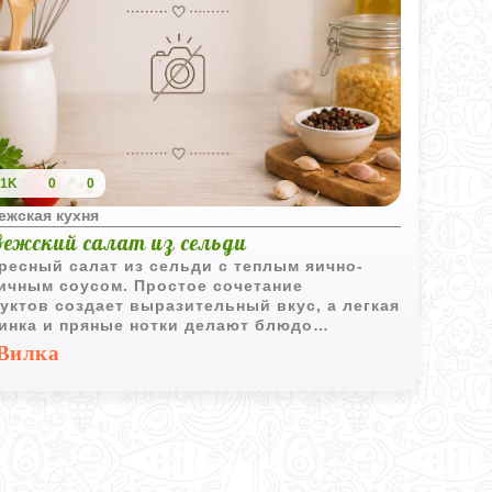
1K
0
0
ежская кухня
вежский салат из сельди
ресный салат из сельди с теплым яично-
ичным соусом. Простое сочетание
уктов создает выразительный вкус, а легкая
инка и пряные нотки делают блюдо
енно аппетитным.
Вилка