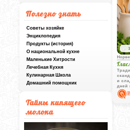
Полезно знать
Советы хозяйке
Энциклопедия
Продукты (история)
О национальной кухне
Норве
Маленькие Хитрости
Глас
Лечебная Кухня
Трад
Кулинарная Школа
скан
и сл
Домашний помощник
дней
насы
Тайны кипящего
молока