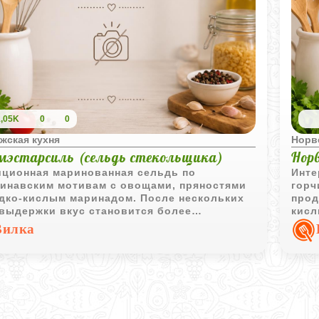
1,05K
0
0
жская кухня
Норв
мэстарсиль (сельдь стекольщика)
Нор
иционная маринованная сельдь по
Инте
динавским мотивам с овощами, пряностями
горч
адко-кислым маринадом. После нескольких
прод
 выдержки вкус становится более
кисл
щенным и гармоничным.
особ
Вилка