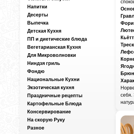
споко
Напитки
Осно
Десерты
Грав
Выпечка
Фори
Люте
Детская Кухня
Кьётт
ПП и диетические блюда
Треск
Вегетарианская Кухня
Лефс
Для Микроволновки
Корн
Ниндзя гриль
Ягод
Фондю
Брюн
Национальные Кухни
Харак
Экзотическая кухня
Норве
себя.
Праздничные рецепты
натур
Картофельные Блюда
Консервирование
На скорую Руку
Разное