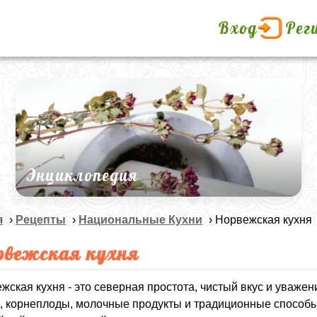
Вход
Рег
Энциклопедия
я
›
Рецепты
›
Национальные Кухни
› Норвежская кухня
рвежская кухня
жская кухня - это северная простота, чистый вкус и уважен
, корнеплоды, молочные продукты и традиционные способы 