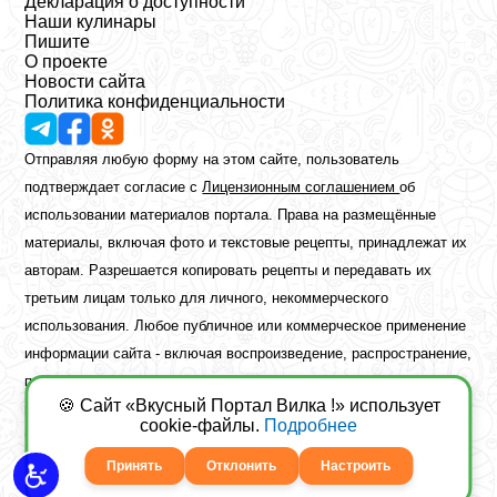
Декларация о доступности
Наши кулинары
Пишите
О проекте
Новости сайта
Политика конфиденциальности
Отправляя любую форму на этом сайте, пользователь
подтверждает согласие с
Лицензионным соглашением
об
использовании материалов портала. Права на размещённые
материалы, включая фото и текстовые рецепты, принадлежат их
авторам. Разрешается копировать рецепты и передавать их
третьим лицам только для личного, некоммерческого
использования. Любое публичное или коммерческое применение
информации сайта - включая воспроизведение, распространение,
публикацию или обработку - возможно лишь при наличии
🍪 Сайт «Вкусный Портал Вилка !» использует
предварительного письменного разрешения правообладателя.
cookie-файлы.
Подробнее
Copyright ©2026 Вкусный Портал Вилка
Сайт построен
freebrush.net
Принять
Отклонить
Настроить