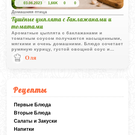
03.06.2023
1,66K
0
0
Домашняя птица
Тушёные цыплята с баклажанами и
томатами
Ароматные цыплята с баклажанами и
томатным соусом получаются насыщенными,
мягкими и очень домашними. Блюдо сочетает
румяную курицу, густой овощной соус и
свежий базилик, который добавляет яркий
Оля
завершающий аромат.
Рецепты
Первые Блюда
Вторые Блюда
Салаты и Закуски
Напитки