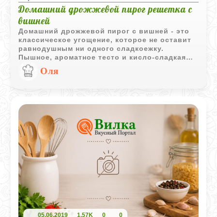
Домашний дрожжевой пирог решетка с
вишней
Домашний дрожжевой пирог с вишней - это
классическое угощение, которое не оставит
равнодушным ни одного сладкоежку.
Пышное, ароматное тесто и кисло-сладкая
начинка из вишен создают идеальное
Оля
сочетание вкусов. Приготовление такого
пирога - настоящее искусство, но результат
стоит затраченных усилий. Попробуйте
испечь его самостоятельно и убедитесь, что
домашняя выпечка намного вкуснее любой
покупной.
05.06.2019
1,57K
0
0