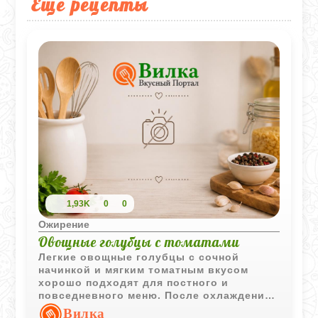
Еще рецепты
1,93K
0
0
Ожирение
Овощные голубцы с томатами
Легкие овощные голубцы с сочной
начинкой и мягким томатным вкусом
хорошо подходят для постного и
повседневного меню. После охлаждения
блюдо становится еще насыщеннее и
Вилка