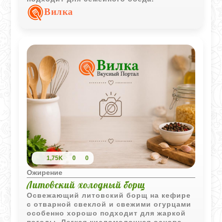
Вилка
1,75K
0
0
Ожирение
Литовский холодный борщ
Освежающий литовский борщ на кефире
с отварной свеклой и свежими огурцами
особенно хорошо подходит для жаркой
погоды. Легкая кисломолочная основа