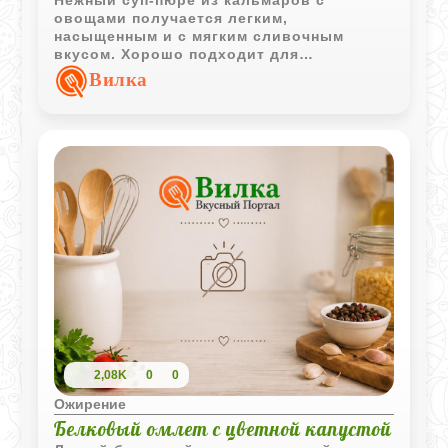
овощами получается легким,
насыщенным и с мягким сливочным
вкусом. Хорошо подходит для
спокойного домашнего обеда и
Вилка
любителей морепродуктов.
2,08K
0
0
Ожирение
Белковый омлет с цветной капустой