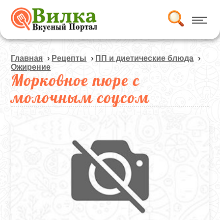
Главная
›
Рецепты
›
ПП и диетические блюда
›
Ожирение
Морковное пюре с
молочным соусом