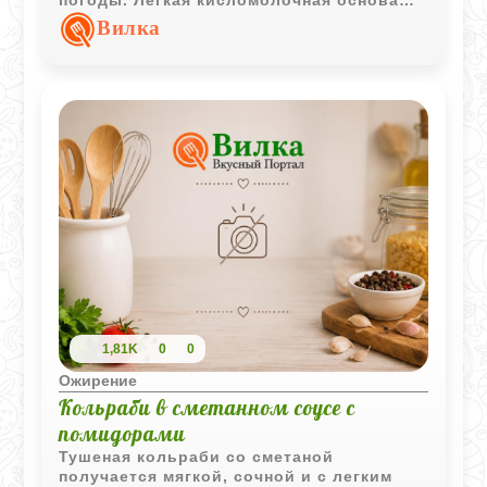
делает суп прохладным, ярким и очень
Вилка
домашним.
1,81K
0
0
Ожирение
Кольраби в сметанном соусе с
помидорами
Тушеная кольраби со сметаной
получается мягкой, сочной и с легким