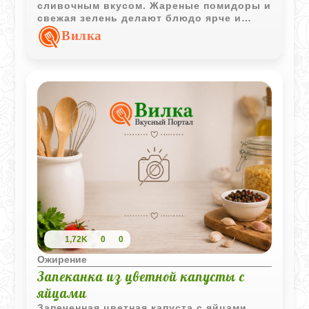
сливочным вкусом. Жареные помидоры и
свежая зелень делают блюдо ярче и
ароматнее.
Вилка
1,72K
0
0
Ожирение
Запеканка из цветной капусты с
яйцами
Запеченная цветная капуста с яйцами