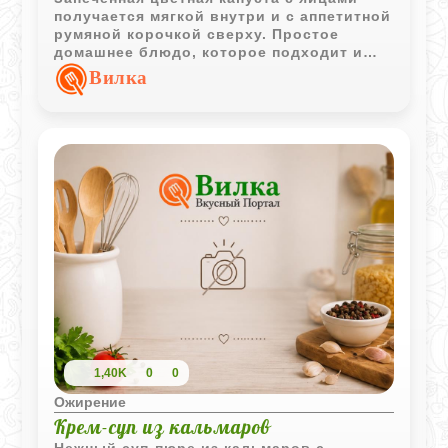
получается мягкой внутри и с аппетитной
румяной корочкой сверху. Простое
домашнее блюдо, которое подходит и
для легкого ужина, и для горячего
Вилка
гарнира.
1,40K
0
0
Ожирение
Крем-суп из кальмаров
Нежный суп-пюре из кальмаров с