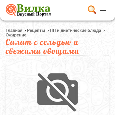
Главная
›
Рецепты
›
ПП и диетические блюда
›
Ожирение
Салат с сельдью и
свежими овощами