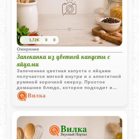
1,72K
0
0
Ожирение
Запеканка из цветной капусты с
яйцами
Запеченная цветная капуста с яйцами
получается мягкой внутри и с аппетитной
румяной корочкой сверху. Простое
домашнее блюдо, которое подходит и
для легкого ужина, и для горячего
Вилка
гарнира.