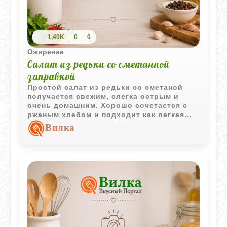
1,40K
0
0
Ожирение
Салат из редьки со сметанной
заправкой
Простой салат из редьки со сметаной
получается свежим, слегка острым и
очень домашним. Хорошо сочетается с
ржаным хлебом и подходит как легкая
закуска к горячим блюдам.
Вилка