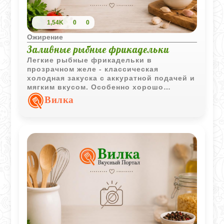
1,54K
0
0
Ожирение
Заливные рыбные фрикадельки
Легкие рыбные фрикадельки в
прозрачном желе - классическая
холодная закуска с аккуратной подачей и
мягким вкусом. Особенно хорошо
подходит для праздничного стола и
Вилка
летнего меню.