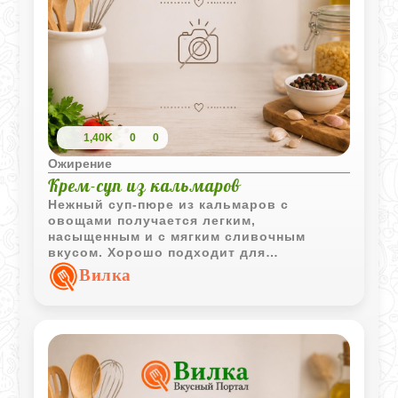
1,40K
0
0
Ожирение
Крем-суп из кальмаров
Нежный суп-пюре из кальмаров с
овощами получается легким,
насыщенным и с мягким сливочным
вкусом. Хорошо подходит для
спокойного домашнего обеда и
Вилка
любителей морепродуктов.