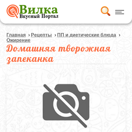
Главная
›
Рецепты
›
ПП и диетические блюда
›
Ожирение
Домашняя творожная
запеканка