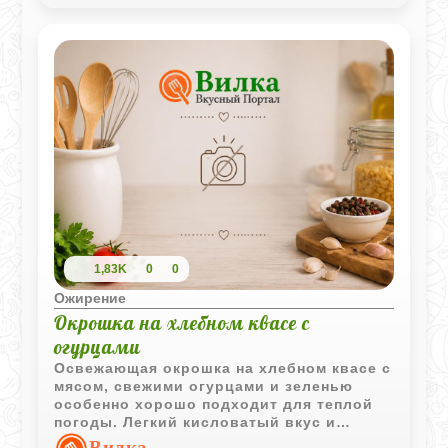
1,83K
0
0
Ожирение
Окрошка на хлебном квасе с
огурцами
Освежающая окрошка на хлебном квасе с
мясом, свежими огурцами и зеленью
особенно хорошо подходит для теплой
погоды. Легкий кисловатый вкус и
прохладная подача делают блюдо очень
Вилка