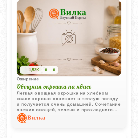
1,52K
0
0
Ожирение
Овощная окрошка на квасе
Легкая овощная окрошка на хлебном
квасе хорошо освежает в теплую погоду
и получается очень домашней. Сочетание
свежих овощей, зелени и прохладного
кваса делает блюдо насыщенным и
Вилка
одновременно легким.