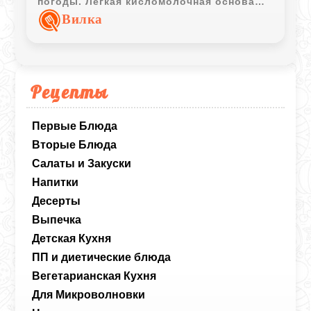
погоды. Легкая кисломолочная основа
делает суп прохладным, ярким и очень
Вилка
домашним.
Рецепты
Первые Блюда
Вторые Блюда
Салаты и Закуски
Напитки
Десерты
Выпечка
Детская Кухня
ПП и диетические блюда
Вегетарианская Кухня
Для Микроволновки