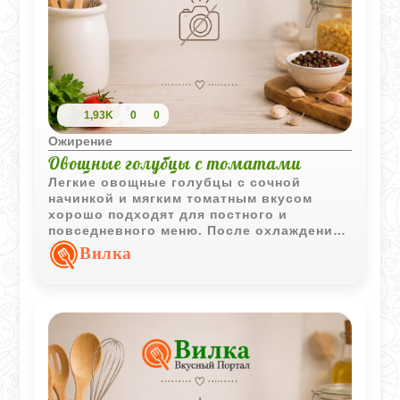
1,93K
0
0
Ожирение
Овощные голубцы с томатами
Легкие овощные голубцы с сочной
начинкой и мягким томатным вкусом
хорошо подходят для постного и
повседневного меню. После охлаждения
блюдо становится еще насыщеннее и
Вилка
ароматнее.