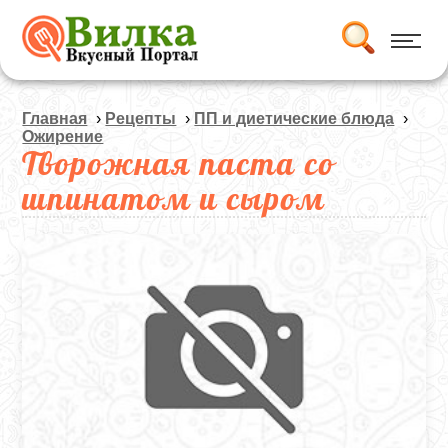
Главная
›
Рецепты
›
ПП и диетические блюда
›
Ожирение
Творожная паста со
шпинатом и сыром