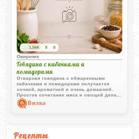
1,56K
0
0
Ожирение
Говядина с кабачками и
помидорами
Отварная говядина с обжаренными
кабачками и помидорами получается
сочной, ароматной и очень домашней.
Простое сочетание мяса и овощей делает
блюдо легким, но при этом достаточно
Вилка
сытным.
Рецепты