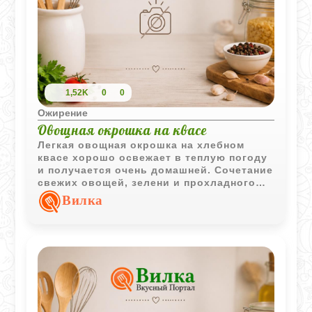
1,52K
0
0
Ожирение
Овощная окрошка на квасе
Легкая овощная окрошка на хлебном
квасе хорошо освежает в теплую погоду
и получается очень домашней. Сочетание
свежих овощей, зелени и прохладного
кваса делает блюдо насыщенным и
Вилка
одновременно легким.