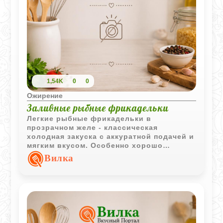
1,54K
0
0
Ожирение
Заливные рыбные фрикадельки
Легкие рыбные фрикадельки в
прозрачном желе - классическая
холодная закуска с аккуратной подачей и
мягким вкусом. Особенно хорошо
подходит для праздничного стола и
Вилка
летнего меню.