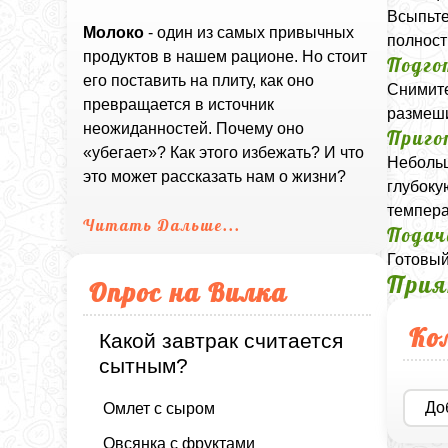
Всыпьте
Молоко
- один из самых привычных
полност
продуктов в нашем рационе. Но стоит
Подго
его поставить на плиту, как оно
Снимите
превращается в источник
размеши
неожиданностей. Почему оно
Приго
«убегает»? Как этого избежать? И что
Небольш
это может рассказать нам о жизни?
глубоку
темпера
Читать Дальше...
Подач
Готовый
Прия
Опрос на Вилка
Ко
Какой завтрак считается
сытным?
До
Омлет с сыром
Овсянка с фруктами