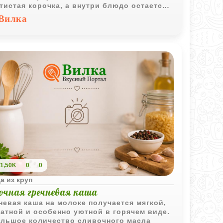
тистая корочка, а внутри блюдо остается
ым и сочным.
Вилка
1,50K
0
0
а из круп
очная гречневая каша
невая каша на молоке получается мягкой,
атной и особенно уютной в горячем виде.
льшое количество сливочного масла