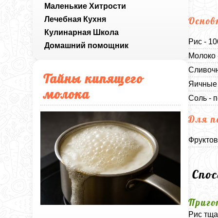
Маленькие Хитрости
Лечебная Кухня
Основ
Кулинарная Школа
Рис - 1
Домашний помощник
Молоко 
Сливочн
Тайны кипящего
Яичные 
молока
Соль - п
Для п
Фруктов
Спо
Приго
Рис тща