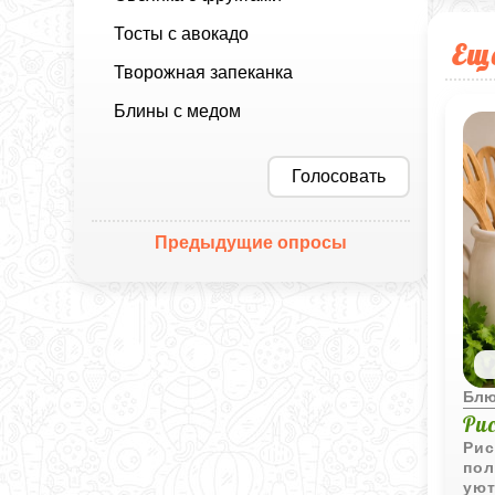
Тосты с авокадо
Ещ
Творожная запеканка
Блины с медом
Голосовать
Предыдущие опросы
Блю
Ри
Рис
пол
уют