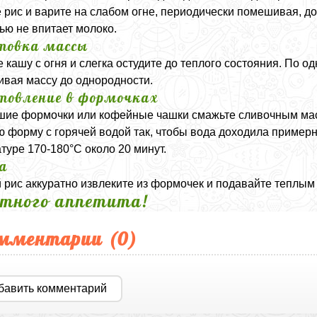
 рис и варите на слабом огне, периодически помешивая, до 
ью не впитает молоко.
товка массы
 кашу с огня и слегка остудите до теплого состояния. По 
вая массу до однородности.
товление в формочках
ие формочки или кофейные чашки смажьте сливочным масл
ю форму с горячей водой так, чтобы вода доходила примерн
туре 170-180°C около 20 минут.
а
 рис аккуратно извлеките из формочек и подавайте теплым
тного аппетита!
мментарии (
0
)
бавить комментарий