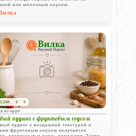
аной или молочным соусом.
Вилка
1,34K
0
0
а из круп
овый пудинг с фруктовым соусом
вый пудинг с воздушной текстурой и
ким фруктовым соусом получается
им, сливочным и очень домашним. Такое