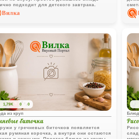
ично подходит для детского завтрака.
смет
Вилка
1,79K
0
0
да из круп
Блюд
ечневые биточки
Рис
ружи у гречневых биточков появляется
Рисо
кая румяная корочка, а внутри они остаются
слад
кими и нежными. Простое блюдо из крупы
мягк