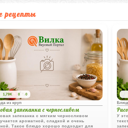
е рецепты
1,79K
0
0
да из круп
Блюд
совая запеканка с черносливом
Рис
овая запеканка с мягким черносливом
У эт
учается ароматной, сладкой и очень
текс
ной. Такое блюдо хорошо подходит для
запе