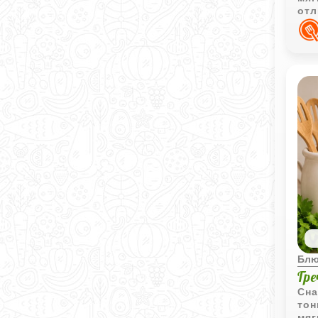
отл
Блю
Гр
Сна
тон
мяг