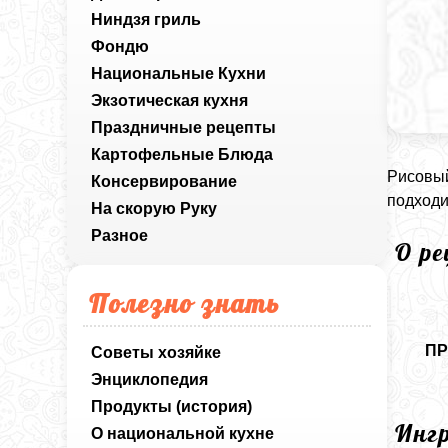
Ниндзя гриль
Фондю
Национальные Кухни
Экзотическая кухня
Праздничные рецепты
Картофельные Блюда
Рисовый
Консервирование
подходи
На скорую Руку
Разное
О р
Полезно знать
ПР
Советы хозяйке
Энциклопедия
Продукты (история)
Инг
О национальной кухне