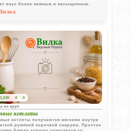
ет вкус более нежным и насыщенным.
Вилка
1,33K
0
0
а из круп
нные котлеты
ные котлеты получаются мягкими внутри
легкой румяной корочкой снаружи. Простое
шнее блюдо хорошо сочетается со