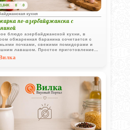
1,84K
0
0
байджанская кухня
жарка по-азербайджански с
аниной
ое блюдо азербайджанской кухни, в
ром обжаренная баранина сочетается с
ньими почками, свежими помидорами и
шним лавашом. Простое приготовление
оляет полностью раскрыть вкус мяса.
Вилка