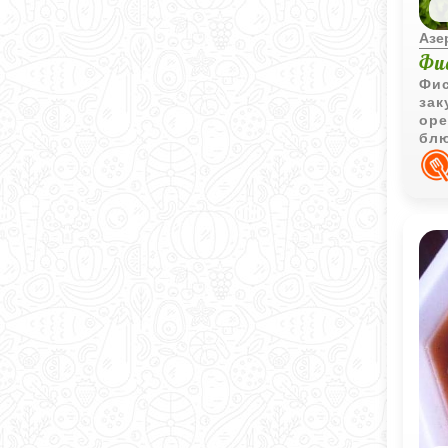
Азе
Фи
Фис
зак
оре
блю
отт