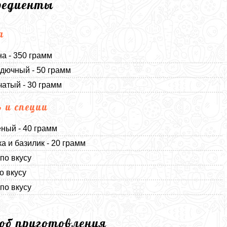
редиенты
а
а - 350 грамм
дючный - 50 грамм
чатый - 30 грамм
ь и специи
еный - 40 грамм
а и базилик - 20 грамм
 по вкусу
о вкусу
 по вкусу
соб приготовления