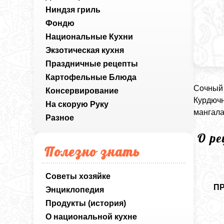
Ниндзя гриль
Фондю
Национальные Кухни
Экзотическая кухня
Праздничные рецепты
Картофельные Блюда
Сочный 
Консервирование
Курдючн
На скорую Руку
мангала
Разное
О р
Полезно знать
Советы хозяйке
П
Энциклопедия
Продукты (история)
О национальной кухне