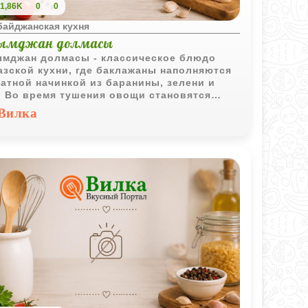
1,86K
0
0
байджанская кухня
ымджан долмасы
мджан долмасы - классическое блюдо
азской кухни, где баклажаны наполняются
атной начинкой из баранины, зелени и
. Во время тушения овощи становятся
ими и насыщаются мясным соком и
Вилка
атом свежих томатов.