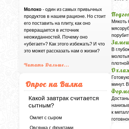
Молоко
- один из самых привычных
Подго
продуктов в нашем рационе. Но стоит
Мякоть 
его поставить на плиту, как оно
мясоруб
превращается в источник
порубит
неожиданностей. Почему оно
Заме
«убегает»? Как этого избежать? И что
В глубо
это может рассказать нам о жизни?
молотым
плотной
Читать Дальше...
Охла
Готовую
Опрос на Вилка
минут. 
Формо
Какой завтрак считается
Достань
сытным?
нанизыв
к метал
Омлет с сыром
готовно
Овсянка с фруктами