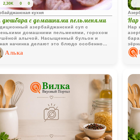
2,30K
0
0
рбайджанская кухня
Азер
п дюшбара с домашними пельменями
Нар
диционный азербайджанский суп с
Нар 
енькими домашними пельменями, горохом
азер
ушёной алычой. Насыщенный бульон и
бара
ная начинка делают это блюдо особенно
зёрн
азительным и сытным.
хара
Алька
боле