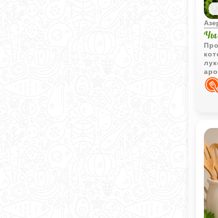
Азе
Чы
Про
кот
лук
аро
зол