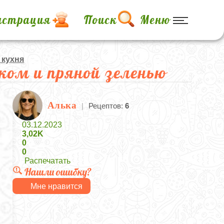
истрация
Поиск
Меню
 кухня
ком и пряной зеленью
Алька
|
Рецептов:
6
03.12.2023
3,02K
0
0
Распечатать
Нашли ошибку?
Мне нравится