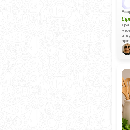
Азе
Су
Тра
мал
и с
пря
выр