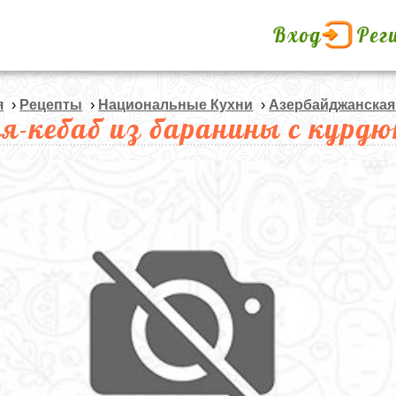
Вход
Рег
я
›
Рецепты
›
Национальные Кухни
›
Азербайджанская
я-кебаб из баранины с курдю