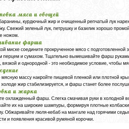
товка мяса и овощей
баранины, курдючный жир и очищенный репчатый лук нарежь
ку. Свежий зеленый лук, петрушку и базилик хорошо пром
е ножом.
шивание фарша
кой миске соедините прокрученное мясо с подготовленной 
 перцем и сумахом. Тщательно вымешивайте фарш руками в
, вязкой и однородной - это необходимое условие, чтобы 
ждение
 мясную массу накройте пищевой пленкой или плотной кры
В холоде жир стабилизируется, и фарш станет более послу
вка и жарка
те охлажденный фарш. Слегка смачивая руки в холодной в
айте их на широкие шампуры, формируя плотные колбаски
лу. Обжаривайте люля-кебаб на мангале над горячими седы
сти и появления красивой румяной корочки.