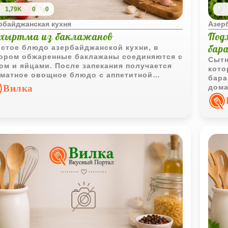
1,79K
0
0
рбайджанская кухня
Азер
хыртма из баклажанов
Под
бар
стое блюдо азербайджанской кухни, в
ором обжаренные баклажаны соединяются с
Сытн
ом и яйцами. После запекания получается
кото
матное овощное блюдо с аппетитной
бара
отистой поверхностью.
Вилка
дома
позв