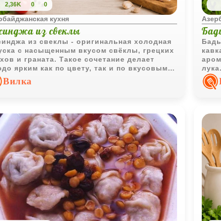
2,36K
0
0
рбайджанская кухня
Азер
синджа из свеклы
Бад
инджа из свеклы - оригинальная холодная
Бады
уска с насыщенным вкусом свёклы, грецких
кавк
хов и граната. Такое сочетание делает
аром
до ярким как по цвету, так и по вкусовым
лука
енкам.
мягк
Вилка
аром