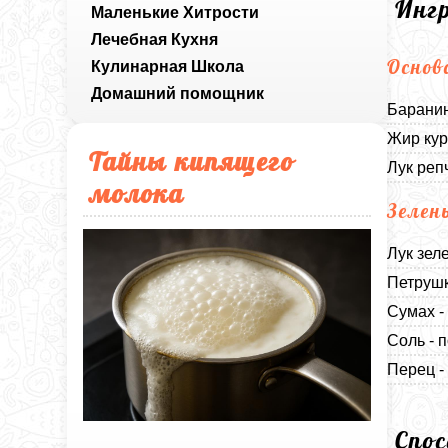
Инг
Маленькие Хитрости
Лечебная Кухня
Основ
Кулинарная Школа
Домашний помощник
Баранин
Жир кур
Тайны кипящего
Лук реп
молока
Зелен
Лук зел
Петрушк
Сумах -
Соль - п
Перец -
Спо