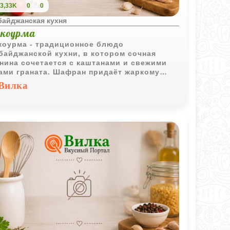
3,33K
0
0
байджанская кухня
 коурма
коурма - традиционное блюдо
байджанской кухни, в котором сочная
нина сочетается с каштанами и свежими
ами граната. Шафран придаёт жаркому
ктерный аромат, а зелень делает вкус ещё
Вилка
е ярким.