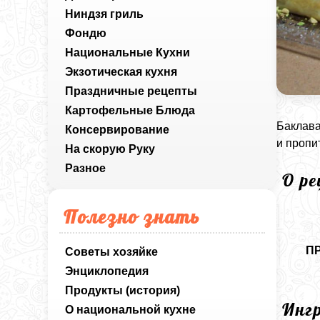
Ниндзя гриль
Фондю
Национальные Кухни
Экзотическая кухня
Праздничные рецепты
Картофельные Блюда
Баклава
Консервирование
и пропи
На скорую Руку
Разное
О р
Полезно знать
П
Советы хозяйке
Энциклопедия
Продукты (история)
Инг
О национальной кухне