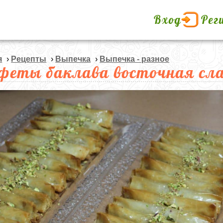
Вход
Рег
я
›
Рецепты
›
Выпечка
›
Выпечка - разное
феты баклава восточная сл