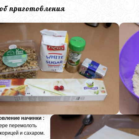
соб приготовления
овление начинки :
ере перемолоть
 корицей и сахаром.