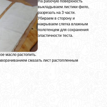
На рабочую поверхность
выкладываем листики фило,
разрезать на 3 части.
Убираем в сторону и
накрываем слегка влажным
полотенцем для сохранения
эластичности теста.
ое масло растопить.
аворачиванием смазать лист растопленным