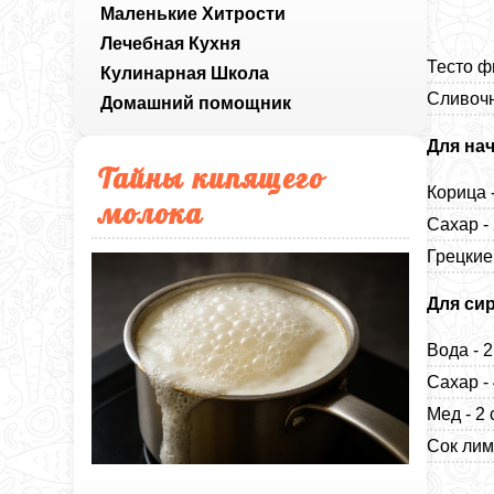
Маленькие Хитрости
Лечебная Кухня
Тесто ф
Кулинарная Школа
Сливочн
Домашний помощник
Для нач
Тайны кипящего
Корица 
молока
Сахар -
Грецкие
Для сир
Вода - 
Сахар -
Мед - 2
Сок лим