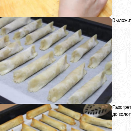
Выложит
Разогрет
до золот