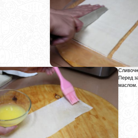
Сливочн
Перед з
маслом.