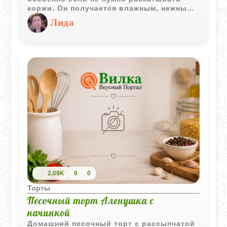
коржи. Он получается влажным, нежным
и ароматным благодаря мёду.
Лида
2,09K
0
0
Торты
Песочный торт Аленушка с
начинкой
Домашний песочный торт с рассыпчатой