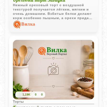
Нежный ореховый торт с воздушной
текстурой получается лёгким, мягким и
очень домашним. Взбитые белки делают
корж особенно пышным, а орехи придают
приятный насыщенный вкус.
Вилка
1,19K
0
0
Торты