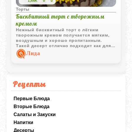
1,44K
0
0
Торты
Бисквитный торт с творожным
кремом
Нежный бисквитный торт с лёгким
творожным кремом получается мягким,
воздушным и хорошо пропитанным.
Такой десерт отлично подходит как для
праздника, так и для уютного домашнего
Лида
чаепития.
Рецепты
Первые Блюда
Вторые Блюда
Салаты и Закуски
Напитки
Десерты