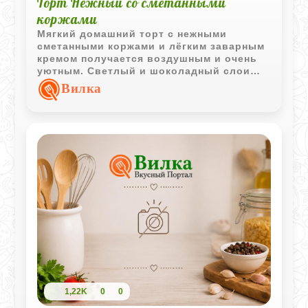
Торт Нежный со сметанными
коржами
Мягкий домашний торт с нежными
сметанными коржами и лёгким заварным
кремом получается воздушным и очень
уютным. Светлый и шоколадный слои
делают десерт красивым в разрезе, а
Вилка
белковая глазурь добавляет приятную
сладость и лёгкость.
1,22K
0
0