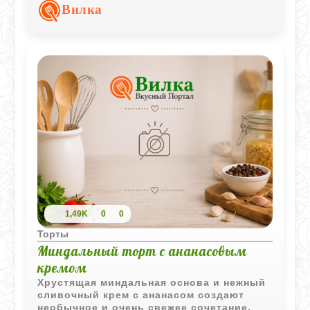
десерт становится плотным, ароматным
Вилка
и очень праздничным.
1,49K
0
0
Торты
Миндальный торт с ананасовым
кремом
Хрустящая миндальная основа и нежный
сливочный крем с ананасом создают
необычное и очень свежее сочетание.