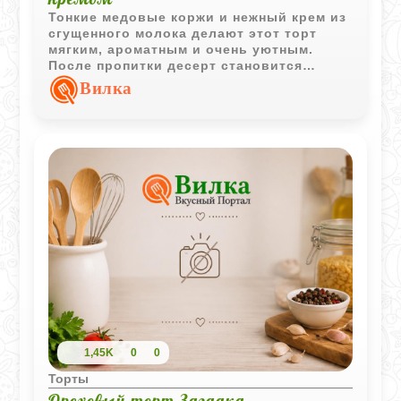
Тонкие медовые коржи и нежный крем из
сгущенного молока делают этот торт
мягким, ароматным и очень уютным.
После пропитки десерт становится
особенно нежным и буквально тает во
Вилка
рту.
1,45K
0
0
Торты
Ореховый торт Загадка