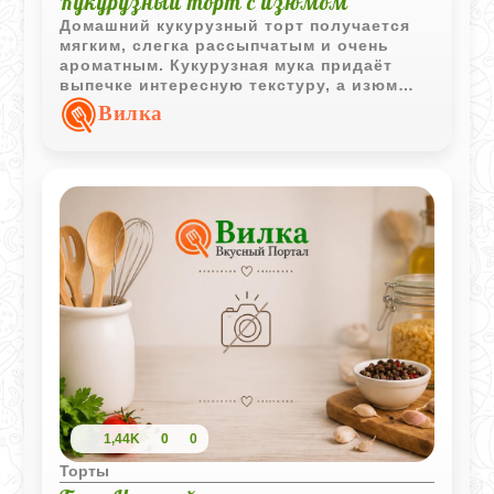
Кукурузный торт с изюмом
Домашний кукурузный торт получается
мягким, слегка рассыпчатым и очень
ароматным. Кукурузная мука придаёт
выпечке интересную текстуру, а изюм
делает вкус более насыщенным и
Вилка
уютным.
1,44K
0
0
Торты