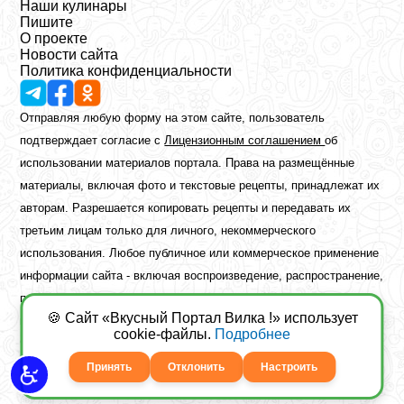
Наши кулинары
Пишите
О проекте
Новости сайта
Политика конфиденциальности
Отправляя любую форму на этом сайте, пользователь
подтверждает согласие с
Лицензионным соглашением
об
использовании материалов портала. Права на размещённые
материалы, включая фото и текстовые рецепты, принадлежат их
авторам. Разрешается копировать рецепты и передавать их
третьим лицам только для личного, некоммерческого
использования. Любое публичное или коммерческое применение
информации сайта - включая воспроизведение, распространение,
публикацию или обработку - возможно лишь при наличии
🍪 Сайт «Вкусный Портал Вилка !» использует
предварительного письменного разрешения правообладателя.
cookie-файлы.
Подробнее
Copyright ©2026 Вкусный Портал Вилка
Сайт построен
freebrush.net
Принять
Отклонить
Настроить