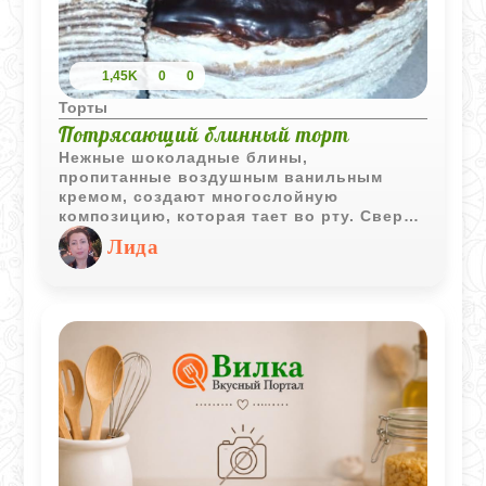
1,45K
0
0
Торты
Потрясающий блинный торт
Нежные шоколадные блины,
пропитанные воздушным ванильным
кремом, создают многослойную
композицию, которая тает во рту. Сверху
торт покрыт блестящим шоколадным
Лида
ганашем с лёгким ароматом коньяка,
придающим десерту изысканную глубину.