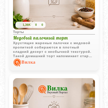
1,36K
0
0
Торты
Медовый палочный торт
Хрустящие жареные палочки с медовой
пропиткой собираются в плотный
сладкий десерт с необычной текстурой.
Такой домашний торт напоминает старые
семейные рецепты - простой, ароматный
Вилка
и очень уютный к чаю.