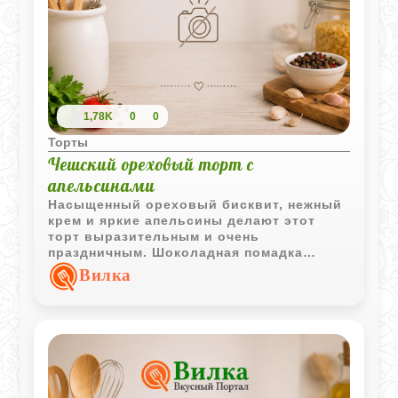
1,78K
0
0
Торты
Чешский ореховый торт с
апельсинами
Насыщенный ореховый бисквит, нежный
крем и яркие апельсины делают этот
торт выразительным и очень
праздничным. Шоколадная помадка
добавляет десерту глубокий вкус и
Вилка
красивый контраст.