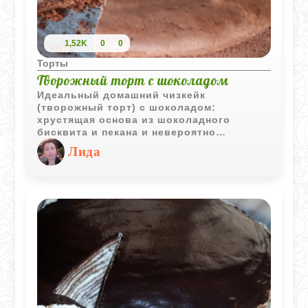
1,52K
0
0
Торты
Творожный торт с шоколадом
Идеальный домашний чизкейк
(творожный торт) с шоколадом:
хрустящая основа из шоколадного
бисквита и пекана и невероятно
воздушная начинка с маскарпоне,
Лида
сметаной и топленым шоколадом. Он
удивительно прост в приготовлении, но
по вкусу не уступает десертам из
элитных кондитерских.