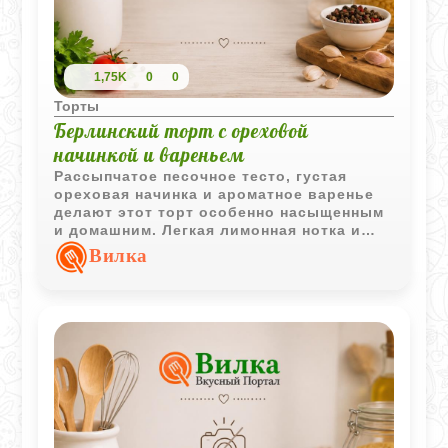
1,75K
0
0
Торты
Берлинский торт с ореховой
начинкой и вареньем
Рассыпчатое песочное тесто, густая
ореховая начинка и ароматное варенье
делают этот торт особенно насыщенным
и домашним. Легкая лимонная нотка и
хрустящая решетка сверху придают
Вилка
выпечке классический уютный характер.