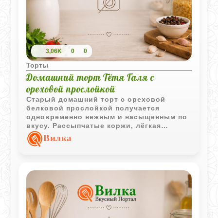
3,06K
0
0
Торты
Домашний торт Тётя Галя с
ореховой прослойкой
Старый домашний торт с ореховой
белковой прослойкой получается
одновременно нежным и насыщенным по
вкусу. Рассыпчатые коржи, лёгкая
ореховая масса и тонкая глазурь
Вилка
создают ту самую атмосферу домашней
выпечки из семейных рецептов.