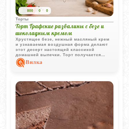
800
0
0
Торты
Торт Графские развалины с безе и
шоколадным кремом
Хрустящее безе, нежный масляный крем
и узнаваемая воздушная форма делают
этот десерт настоящей классикой
домашней выпечки. Торт получается
легким, сладким и очень эффектным на
Вилка
праздничном столе.