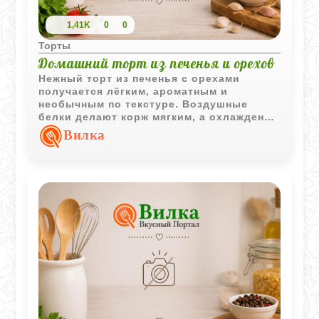
1,41K
0
0
Торты
Домашний торт из печенья и орехов
Нежный торт из печенья с орехами
получается лёгким, ароматным и
необычным по текстуре. Воздушные
белки делают корж мягким, а охлаждение
помогает десерту стать более плотным и
Вилка
насыщенным.