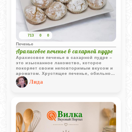
713
0
0
Печенье
Арахисовое печенье в сахарной пудре
Арахисовое печенье в сахарной пудре –
это изысканное лакомство, которое
покоряет своим неповторимым вкусом и
ароматом. Хрустящее печенье, обильно
посыпанное сахарной пудрой, приносит
Лида
удовольствие каждому, кто его
попробует. Насладитесь этим сладким
угощением в любое время дня – оно
обязательно поднимет вам настроение.