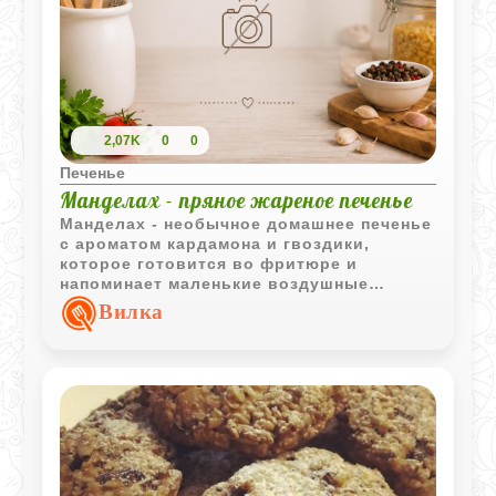
2,07K
0
0
Печенье
Манделах - пряное жареное печенье
Манделах - необычное домашнее печенье
с ароматом кардамона и гвоздики,
которое готовится во фритюре и
напоминает маленькие воздушные
пончики. Снаружи появляется тонкая
Вилка
золотистая корочка, а внутри печенье
остаётся мягким и ароматным.