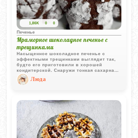
1,86K
0
0
Печенье
Мраморное шоколадное печенье с
трещинками
Насыщенное шоколадное печенье с
эффектными трещинками выглядит так,
будто его приготовили в хорошей
кондитерской. Снаружи тонкая сахарная
корочка, внутри - мягкая и слегка
Люда
влажная текстура с ярким вкусом какао.
Идеальная выпечка для любителей
шоколадных десертов.