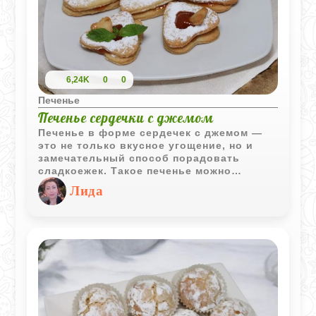
6,24K
0
0
Печенье
Печенье сердечки с джемом
Печенье в форме сердечек с джемом —
это не только вкусное угощение, но и
замечательный способ порадовать
сладкоежек. Такое печенье можно
приготовить дома это не займет много
Лида
времени. Для начинки подойдет любой
джем на ваш выбор.