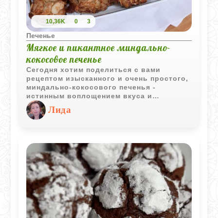
10,36K
0
3
Печенье
Мягкое и пикантное миндально-
кокосовое печенье
Сегодня хотим поделиться с вами
рецептом изысканного и очень простого,
миндально-кокосового печенья -
истинным воплощением вкуса и
качества. В этом десерте сочетаются
Лида
нотки хрустящего миндаля и нежного
кокоса, создавая идеальный дуэт в
каждом укусе.