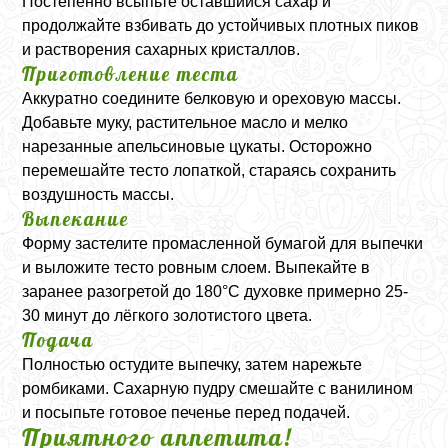
Постепенно всыпьте оставшийся сахар и
продолжайте взбивать до устойчивых плотных пиков
и растворения сахарных кристаллов.
Приготовление теста
Аккуратно соедините белковую и ореховую массы.
Добавьте муку, растительное масло и мелко
нарезанные апельсиновые цукаты. Осторожно
перемешайте тесто лопаткой, стараясь сохранить
воздушность массы.
Выпекание
Форму застелите промасленной бумагой для выпечки
и выложите тесто ровным слоем. Выпекайте в
заранее разогретой до 180°C духовке примерно 25-
30 минут до лёгкого золотистого цвета.
Подача
Полностью остудите выпечку, затем нарежьте
ромбиками. Сахарную пудру смешайте с ванилином
и посыпьте готовое печенье перед подачей.
Приятного аппетита!