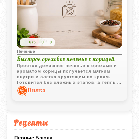
675
0
0
Печенье
Быстрое ореховое печенье с корицей
Простое домашнее печенье с орехами и
ароматом корицы получается мягким
внутри и слегка хрустящим по краям.
Готовится без сложных этапов, а тёплые
ломтики особенно хорошо подходят к
Вилка
чаю или кофе в холодный вечер.
Рецепты
Первые Блюда