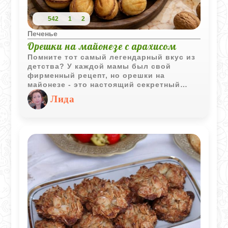
542
1
2
Печенье
Орешки на майонезе с арахисом
Помните тот самый легендарный вкус из
детства? У каждой мамы был свой
фирменный рецепт, но орешки на
майонезе - это настоящий секретный
приём, который всегда работает
Лида
безотказно. Майонез делает тесто
удивительно нежным, рассыпчатым и
очень удобным в работе. Такие орешки
остаются свежими и на следующий
день… если, конечно, им удастся дожить
до утра.