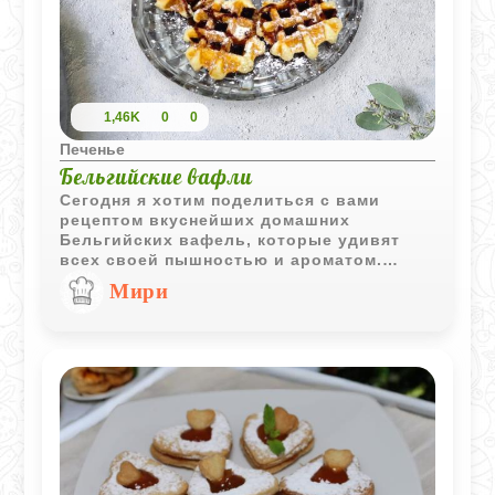
1,46K
0
0
Печенье
Бельгийские вафли
Сегодня я хотим поделиться с вами
рецептом вкуснейших домашних
Бельгийских вафель, которые удивят
всех своей пышностью и ароматом.
Бельгийские вафли – хрустящие
Мири
снаружи, мягкие и воздушные внутри. В
основном вафли имеют квадратную или
круглую форму. Подаются в качестве
десерта со взбитыми сливками,
сахарной пудрой, фруктами, шоколадом
или кленовым сиропом и многое другое!
Получается один из самых вкусных и
ароматных десертов!