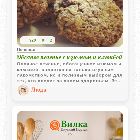
920
0
2
Печенье
Овсяное печенье с изюмом и клюквой
Овсяное печенье, обогащенное изюмом и
клюквой, является не только вкусным
лакомством, но и полезным выбором для
тех, кто следит за своим здоровьем. Эти
печенья могут стать отличным
Люда
дополнением к утреннему чаю или кофе,
а также идеальным перекусом в течение
дня.