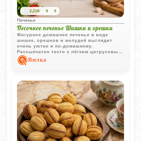
2,21K
0
0
Печенье
Песочное печенье Шишки и орешки
Фигурное домашнее печенье в виде
шишек, орешков и желудей выглядит
очень уютно и по-домашнему.
Рассыпчатое тесто с лёгким цитрусовым
ароматом отлично сочетается с любой
Вилка
сладкой начинкой - от джема до крема и
орехов.