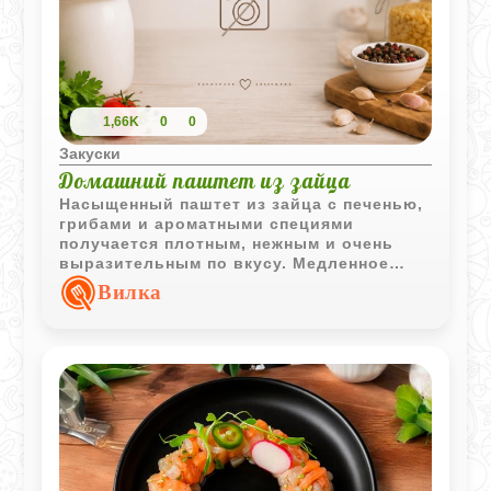
1,66K
0
0
Закуски
Домашний паштет из зайца
Насыщенный паштет из зайца с печенью,
грибами и ароматными специями
получается плотным, нежным и очень
выразительным по вкусу. Медленное
тушение делает мясо мягким, а
Вилка
охлажденный паштет отлично подходит
для праздничной мясной нарезки.