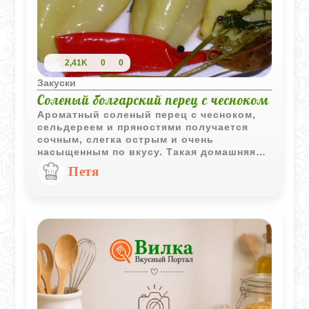
2,41K
0
0
Закуски
Соленый болгарский перец с чесноком
Ароматный соленый перец с чесноком,
сельдереем и пряностями получается
сочным, слегка острым и очень
насыщенным по вкусу. Такая домашняя
закуска хорошо сочетается с мясными
Петя
блюдами, картофелем и свежим хлебом.