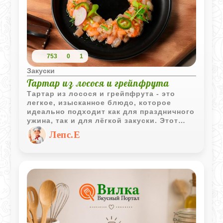
753
0
1
Закуски
Тартар из лосося и грейпфрута
Тартар из лосося и грейпфрута - это
легкое, изысканное блюдо, которое
идеально подходит как для праздничного
ужина, так и для лёгкой закуски. Этот
рецепт сочетает в себе свежесть,
Лепс.Е
текстурное разнообразие и изысканную
простоту, превращая привычные
продукты в кулинарный шедевр.