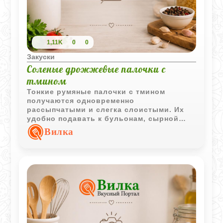
1,11K
0
0
Закуски
Соленые дрожжевые палочки с
тмином
Тонкие румяные палочки с тмином
получаются одновременно
рассыпчатыми и слегка слоистыми. Их
удобно подавать к бульонам, сырной
тарелке или просто как домашнюю
Вилка
соленую выпечку для перекуса.