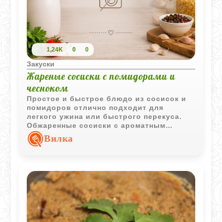
1,24K
0
0
Закуски
Жареные сосиски с помидорами и
чесноком
Простое и быстрое блюдо из сосисок и
помидоров отлично подходит для
легкого ужина или быстрого перекуса.
Обжаренные сосиски с ароматным
чесноком и сочными помидорами
Вилка
получаются сытными и очень
домашними.