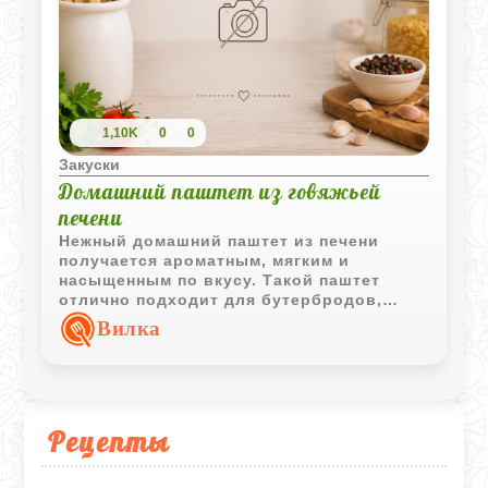
1,10K
0
0
Закуски
Домашний паштет из говяжьей
печени
Нежный домашний паштет из печени
получается ароматным, мягким и
насыщенным по вкусу. Такой паштет
отлично подходит для бутербродов,
закусок и уютного домашнего завтрака.
Вилка
Рецепты