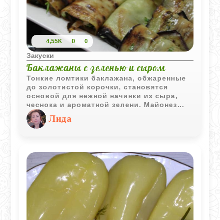
4,55K
0
0
Закуски
Баклажаны с зеленью и сыром
Тонкие ломтики баклажана, обжаренные
до золотистой корочки, становятся
основой для нежной начинки из сыра,
чеснока и ароматной зелени. Майонез
придаёт кремовую текстуру, а свежая
Лида
петрушка и кинза - яркий вкус и
грузинский характер. Блюдо подаётся
охлаждённым, что делает его особенно
освежающим в тёплое время года.