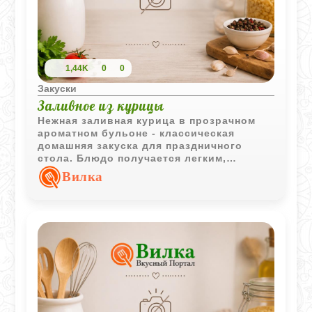
1,44K
0
0
Закуски
Заливное из курицы
Нежная заливная курица в прозрачном
ароматном бульоне - классическая
домашняя закуска для праздничного
стола. Блюдо получается легким,
насыщенным по вкусу и очень удобным
Вилка
для холодной подачи.