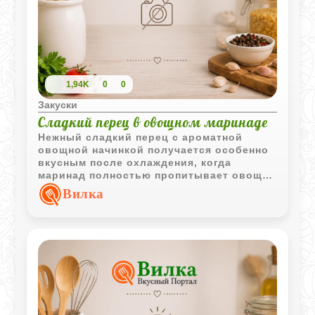
1,94K
0
0
Закуски
Сладкий перец в овощном маринаде
Нежный сладкий перец с ароматной
овощной начинкой получается особенно
вкусным после охлаждения, когда
маринад полностью пропитывает овощи.
Такое блюдо можно подать как холодную
Вилка
закуску или легкий овощной ужин.