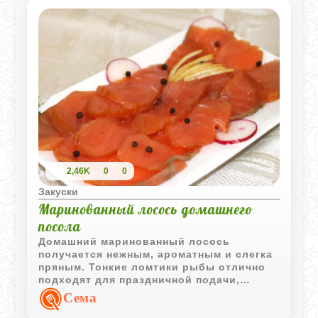
2,46K
0
0
Закуски
Маринованный лосось домашнего
посола
Домашний маринованный лосось
получается нежным, ароматным и слегка
пряным. Тонкие ломтики рыбы отлично
подходят для праздничной подачи,
бутербродов, закусочных тарелок или
Сема
легких салатов.