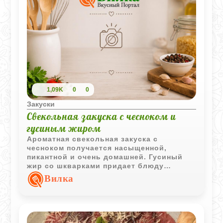
1,09K
0
0
Закуски
Свекольная закуска с чесноком и
гусиным жиром
Ароматная свекольная закуска с
чесноком получается насыщенной,
пикантной и очень домашней. Гусиный
жир со шкварками придает блюду
особый вкус, а свекла делает его мягким
Вилка
и сочным.