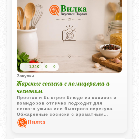
1,24K
0
0
Закуски
Жареные сосиски с помидорами и
чесноком
Простое и быстрое блюдо из сосисок и
помидоров отлично подходит для
легкого ужина или быстрого перекуса.
Обжаренные сосиски с ароматным
чесноком и сочными помидорами
Вилка
получаются сытными и очень
домашними.