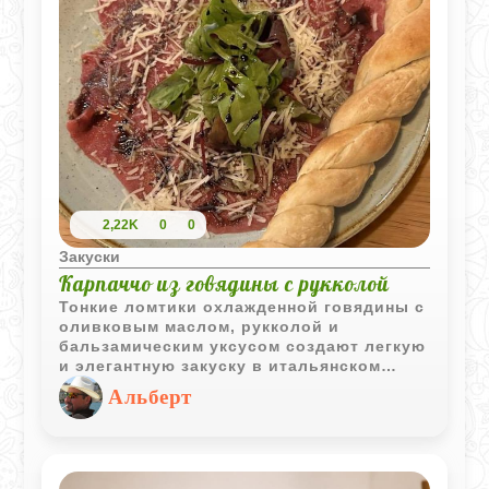
2,22K
0
0
Закуски
Карпаччо из говядины с рукколой
Тонкие ломтики охлажденной говядины с
оливковым маслом, рукколой и
бальзамическим уксусом создают легкую
и элегантную закуску в итальянском
стиле. Карпаччо получается свежим,
Альберт
пикантным и отлично подходит для
праздничной подачи.