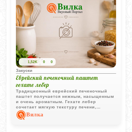
хлебом. Этот завтрак не только вкусен,
но и сытен, и, что важно, его можно
приготовить без особых усилий, даже не
будучи профессиональным шеф-
поваром.
1,52K
0
0
Закуски
Еврейский печеночный паштет
гехате лебер
Традиционный еврейский печеночный
паштет получается нежным, насыщенным
и очень ароматным. Гехате лебер
сочетает мягкую текстуру печени,
сладость жареного лука и характерный
Вилка
вкус гусиного жира.