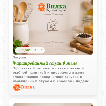
1,66K
0
0
Закуски
Фаршированный сазан в желе
Эффектный заливной сазан с нежной
рыбной начинкой и прозрачным желе -
классическая праздничная закуска с
насыщенным вкусом и красивой подачей.
Такое блюдо требует времени, но
Вилка
результат полностью оправдывает
усилия.