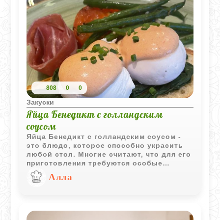
808
0
0
Закуски
Яйца Бенедикт с голландским
соусом
Яйца Бенедикт с голландским соусом -
это блюдо, которое способно украсить
любой стол. Многие считают, что для его
приготовления требуются особые
кулинарные навыки, но на самом деле
Алла
все гораздо проще. Секрет вкусного
блюда заключается в правильно
приготовленном голландском соусе,
который идеально сочетается с мягко
сваренным яйцом и поджаренным