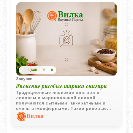
1,64K
0
0
Закуски
Японские рисовые шарики онигири
Традиционные японские онигири с
лососем и маринованной сливой
получаются сытными, аккуратными и
очень атмосферными. Такие рисовые
шарики удобно брать с собой, подавать
Вилка
как закуску или использовать для
легкого перекуса в японском стиле.