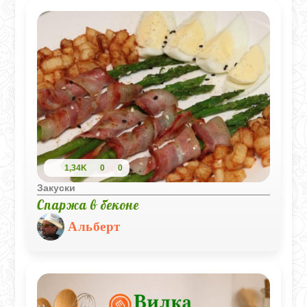
своим изысканным вкусом и ароматом.
1,34K
0
0
Закуски
Спаржа в беконе
Альберт