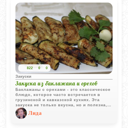
822
0
0
Закуски
Закуска из баклажана и орехов
Баклажаны с орехами - это классическое
блюдо, которое часто встречается в
грузинской и кавказской кухнях. Эта
закуска не только вкусна, но и полезна,
сочетая в себе питательные свойства
Лида
баклажанов и орехов. Приготовление
такой закуски не требует много времени
и усилий, но результат всегда радует