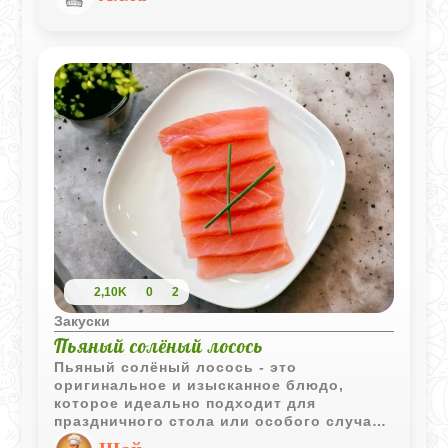
все гораздо проще. Секрет вкусного
блюда заключается в правильно
приготовленном голландском соусе,
который идеально сочетается с мягко
сваренным яйцом и поджаренным
хлебом. Этот завтрак не только вкусен,
но и сытен, и, что важно, его можно
приготовить без особых усилий, даже не
будучи профессиональным шеф-
поваром.
2,10K
0
2
Закуски
Пьяный солёный лосось
Пьяный солёный лосось - это
оригинальное и изысканное блюдо,
которое идеально подходит для
праздничного стола или особого случая.
Лосось маринуется в смеси соли, сахара