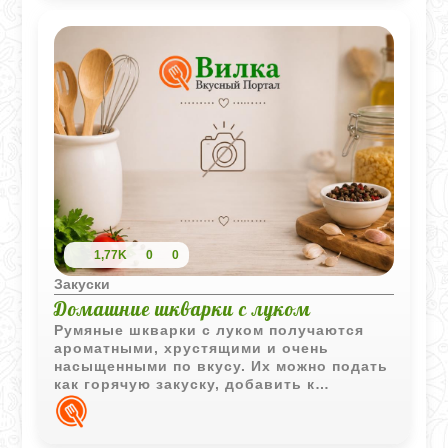
1,77K
0
0
Закуски
Домашние шкварки с луком
Румяные шкварки с луком получаются
ароматными, хрустящими и очень
насыщенными по вкусу. Их можно подать
как горячую закуску, добавить к
картофелю или использовать
вытопленный жир для приготовления
других домашних блюд.