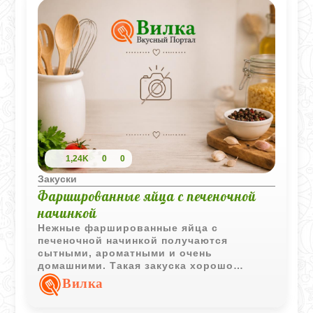
1,24K
0
0
Закуски
Фаршированные яйца с печеночной
начинкой
Нежные фаршированные яйца с
печеночной начинкой получаются
сытными, ароматными и очень
домашними. Такая закуска хорошо
подходит для праздничного стола и
Вилка
классической холодной подачи.