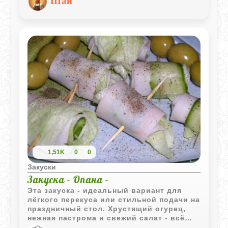
Шай
и алкоголя, что придаёт ему
неповторимый вкус и аромат.
1,51K
0
0
Закуски
Закуска - Опана -
Эта закуска - идеальный вариант для
лёгкого перекуса или стильной подачи на
праздничный стол. Хрустящий огурец,
нежная пастрома и свежий салат - всё
это свёрнуто в аккуратные рулетики,