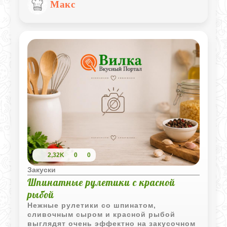
Макс
которые удобно есть руками. А оливки
добавляют пикантности и завершают
вкус.
2,32K
0
0
Закуски
Шпинатные рулетики с красной
рыбой
Нежные рулетики со шпинатом,
сливочным сыром и красной рыбой
выглядят очень эффектно на закусочном