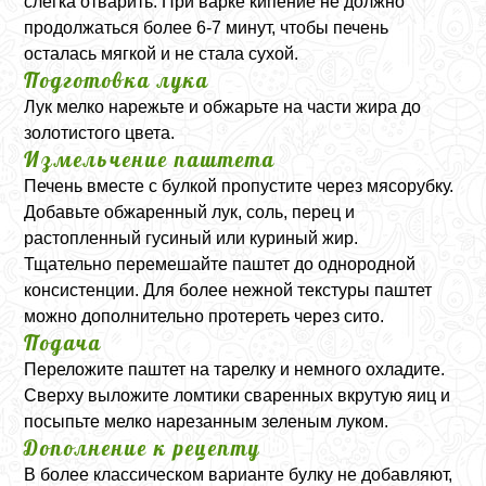
слегка отварить. При варке кипение не должно
продолжаться более 6-7 минут, чтобы печень
осталась мягкой и не стала сухой.
Подготовка лука
Лук мелко нарежьте и обжарьте на части жира до
золотистого цвета.
Измельчение паштета
Печень вместе с булкой пропустите через мясорубку.
Добавьте обжаренный лук, соль, перец и
растопленный гусиный или куриный жир.
Тщательно перемешайте паштет до однородной
консистенции. Для более нежной текстуры паштет
можно дополнительно протереть через сито.
Подача
Переложите паштет на тарелку и немного охладите.
Сверху выложите ломтики сваренных вкрутую яиц и
посыпьте мелко нарезанным зеленым луком.
Дополнение к рецепту
В более классическом варианте булку не добавляют,