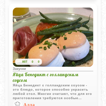
быстрее, чем вы успеете подать
основное блюдо.
807
0
0
Закуски
Яйца Бенедикт с голландским
соусом
Яйца Бенедикт с голландским соусом -
это блюдо, которое способно украсить
любой стол. Многие считают, что для его
приготовления требуются особые
кулинарные навыки, но на самом деле
Алла