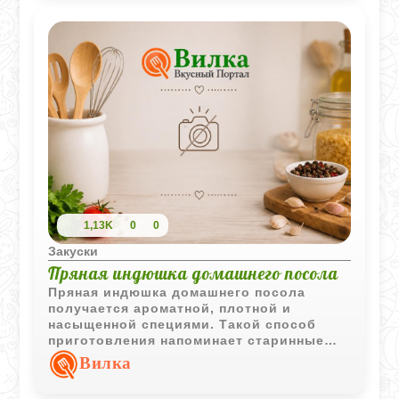
1,13K
0
0
Закуски
Пряная индюшка домашнего посола
Пряная индюшка домашнего посола
получается ароматной, плотной и
насыщенной специями. Такой способ
приготовления напоминает старинные
мясные закуски, которые отлично
Вилка
подходят для праздничной нарезки и
холодной подачи.