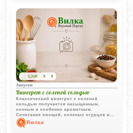
1,31K
0
0
Закуски
Винегрет с соленой сельдью
Классический винегрет с соленой
сельдью получается насыщенным,
сочным и особенно ароматным.
Сочетание овощей, соленых огурцов и
рыбы делает салат более сытным и
Вилка
выразительным по вкусу.