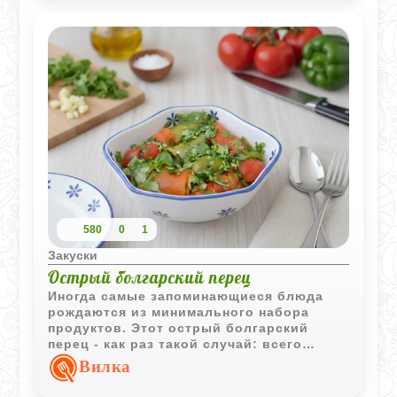
580
0
1
Закуски
Острый болгарский перец
Иногда самые запоминающиеся блюда
рождаются из минимального набора
продуктов. Этот острый болгарский
перец - как раз такой случай: всего
несколько ингредиентов, немного огня,
Вилка
щепотка терпения - и у вас готова
закуска, которая исчезает со стола