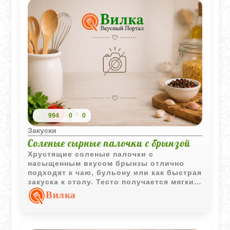
994
0
0
Закуски
Соленые сырные палочки с брынзой
Хрустящие соленые палочки с
насыщенным вкусом брынзы отлично
подходят к чаю, бульону или как быстрая
закуска к столу. Тесто получается мягким
и пластичным, а сверху появляется
Вилка
аппетитная румяная корочка с крупной
солью или ароматным тмином.