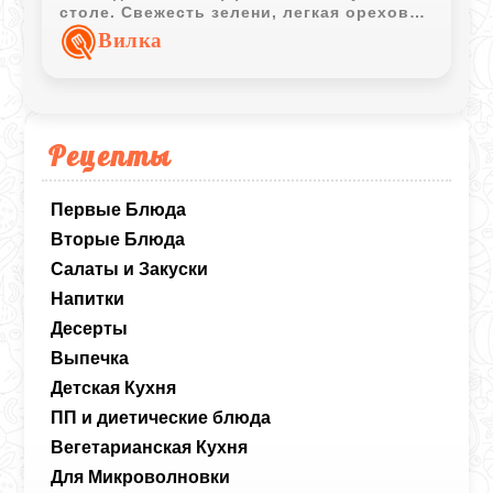
столе. Свежесть зелени, легкая ореховая
нотка и мягкая кремовая начинка делают
Вилка
эту закуску одновременно легкой и
насыщенной.
Рецепты
Первые Блюда
Вторые Блюда
Салаты и Закуски
Напитки
Десерты
Выпечка
Детская Кухня
ПП и диетические блюда
Вегетарианская Кухня
Для Микроволновки