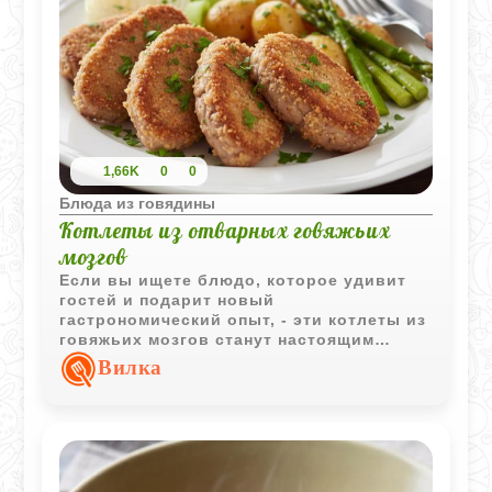
1,66K
0
0
Блюда из говядины
Котлеты из отварных говяжьих
мозгов
Если вы ищете блюдо, которое удивит
гостей и подарит новый
гастрономический опыт, - эти котлеты из
говяжьих мозгов станут настоящим
открытием. Несмотря на необычный
Вилка
ингредиент, результат получается
невероятно деликатным: мягкая, почти
кремовая текстура внутри и аппетитная
золотистая корочка снаружи.