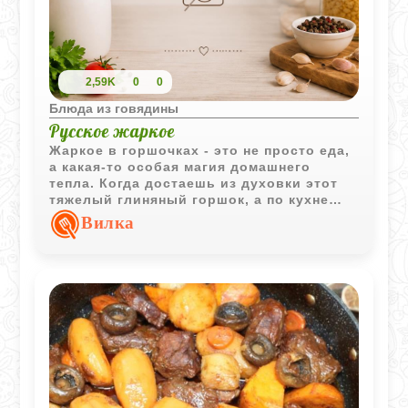
2,59K
0
0
Блюда из говядины
Русское жаркое
Жаркое в горшочках - это не просто еда,
а какая-то особая магия домашнего
тепла. Когда достаешь из духовки этот
тяжелый глиняный горшок, а по кухне
разносится аромат томленого мяса и
Вилка
чеснока, сразу становится как-то очень
уютно. Весь секрет здесь в том, что
каждый ингредиент сначала проходит
через сковородку: картофель
схватывается корочкой, лук становится
золотистым, а мясо запечатывает в себе
все соки. В духовке они лишь
обмениваются ароматами, создавая тот
самый густой и насыщенный вкус,
который мы так любим.