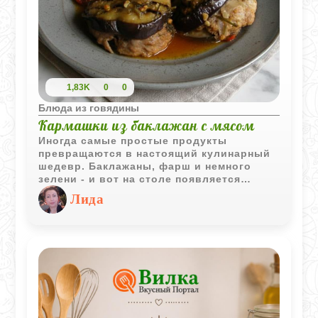
1,83K
0
0
Блюда из говядины
Кармашки из баклажан с мясом
Иногда самые простые продукты
превращаются в настоящий кулинарный
шедевр. Баклажаны, фарш и немного
зелени - и вот на столе появляется
блюдо, которое одинаково понравится и
Лида
любителям домашней кухни, и тем, кто
ищет новые вкусы. Кармашки из
баклажан с мясом - это сочные овощные
«шайбы», наполненные ароматным
фаршем и тушёные в собственном соке с
помидорами и кинзой.