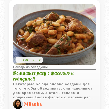
приготовления и изысканности вкуса.
606
0
0
Блюда из говядины
Домашнее рагу с фасолью и
говядиной
Некоторые блюда словно созданы для
того, чтобы объединять, они наполняют
дом ароматами, а стол - теплом и
общением. Белая фасоль с мясным рагу
в томатном соусе - именно такое блюдо:
Milanka
сытное, ароматное и по-настоящему