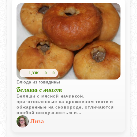
1,33K
0
0
Блюда из говядины
Беляши с мясом
Беляши с мясной начинкой,
приготовленные на дрожжевом тесте и
обжаренные на сковороде, отличаются
особой воздушностью и
непревзойденным вкусом. Это блюдо
Лиза
является классическим представителем
домашней кулинарии и завоевало
популярность благодаря своей простоте