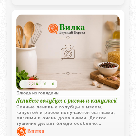
домашнее. Нежное мясо, медленно
томлённое с пряностями, сочетается с
мягкой фасолью и насыщенным соусом,
создавая гармоничный вкус, который
нравится всем. Рецепт не требует
сложных техник - он прост в исполнении,
но результат впечатляет.
2,21K
0
0
Блюда из говядины
Ленивые голубцы с рисом и капустой
Сочные ленивые голубцы с мясом,
капустой и рисом получаются сытными,
мягкими и очень домашними. Долгое
тушение делает блюдо особенно
ароматным и насыщенным.
Вилка