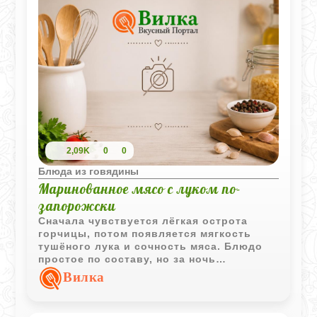
2,09K
0
0
Блюда из говядины
Маринованное мясо с луком по-
запорожски
Сначала чувствуется лёгкая острота
горчицы, потом появляется мягкость
тушёного лука и сочность мяса. Блюдо
простое по составу, но за ночь
маринования вкус становится глубоким и
Вилка
насыщенным, словно у старого
домашнего рецепта, который готовят без
спешки.