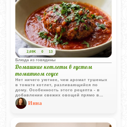
2,69K
0
13
Блюда из говядины
Домашние котлеты в густом
томатном соусе
Нет ничего уютнее, чем аромат тушеных
в томате котлет, разливающийся по
дому. Особенность этого рецепта - в
добавлении свежих овощей прямо в
мясную основу. Мелко натертая морковь,
Инна
картофель и лук делают текстуру мяса
невероятно мягкой, а свежая зелень
придает весеннюю свежесть.