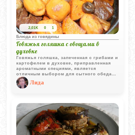
2,01K
0
1
Блюда из говядины
Говяжья голяшка с овощами в
духовке
Говяжья голяшка, запеченная с грибами и
картофелем в духовке, приправленная
ароматными специями, является
отличным выбором для сытного обеда
или ужина. Это блюдо не только вкусное,
Лида
но и ароматное, благодаря
использованию разнообразных специй,
которые подчеркивают и усиливают вкус
мяса и овощей.