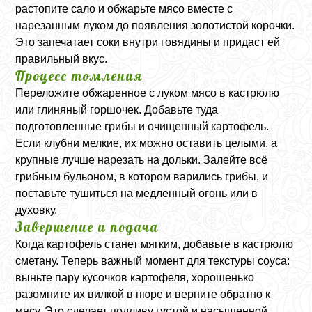
растопите сало и обжарьте мясо вместе с
нарезанным луком до появления золотистой корочки.
Это запечатает соки внутри говядины и придаст ей
правильный вкус.
Процесс томления
Переложите обжаренное с луком мясо в кастрюлю
или глиняный горшочек. Добавьте туда
подготовленные грибы и очищенный картофель.
Если клубни мелкие, их можно оставить целыми, а
крупные лучше нарезать на дольки. Залейте всё
грибным бульоном, в котором варились грибы, и
поставьте тушиться на медленный огонь или в
духовку.
Завершение и подача
Когда картофель станет мягким, добавьте в кастрюлю
сметану. Теперь важный момент для текстуры соуса:
выньте пару кусочков картофеля, хорошенько
разомните их вилкой в пюре и верните обратно к
мясу. Это сделает подливу густой и насыщенной.