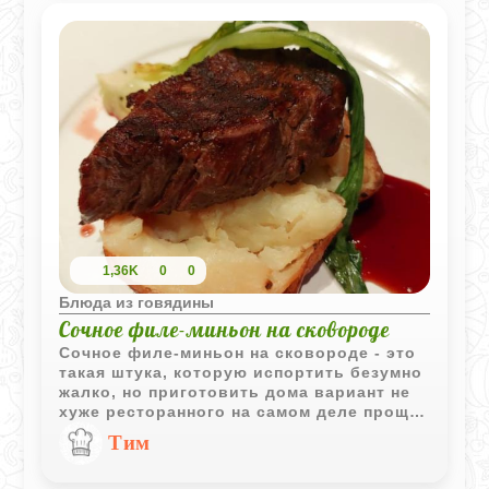
1,36K
0
0
Блюда из говядины
Сочное филе-миньон на сковороде
Сочное филе-миньон на сковороде - это
такая штука, которую испортить безумно
жалко, но приготовить дома вариант не
хуже ресторанного на самом деле проще,
чем кажется. Главное правило, которое
Тим
вообще нельзя нарушать - дать мясу
«согреться» после холодильника. Это