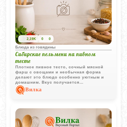
сладостью лука.
2,19K
0
0
Блюда из говядины
Сибирские пельмени на пивном
тесте
Плотное пивное тесто, сочный мясной
фарш с овощами и необычная форма
делают это блюдо особенно уютным и
домашним. Вкус получается
насыщенным, а тесто после варки
Вилка
остается упругим и ароматным.