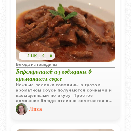
2,11K
0
0
Блюда из говядины
Бефстроганов из говядины в
ароматном соусе
Нежные полоски говядины в густом
ароматном соусе получаются сочными и
насыщенными по вкусу. Простое
домашнее блюдо отлично сочетается с
картофельным пюре, рисом или свежими
Лиза
овощами.