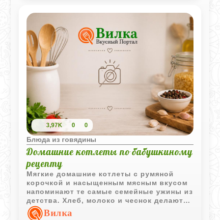
база. Если кинуть холодный кусок на
горячую сковородку, он просто зажмется
и будет жестким. В этом рецепте
картошка со сливочным маслом и
чесноком просто идеально дополняет
нежность мяса. Получается честный и
очень уютный ужин, ради которого не
нужно никуда идти.
3,97K
0
0
Блюда из говядины
Домашние котлеты по бабушкиному
рецепту
Мягкие домашние котлеты с румяной
корочкой и насыщенным мясным вкусом
напоминают те самые семейные ужины из
детства. Хлеб, молоко и чеснок делают
фарш особенно сочным и ароматным.
Вилка