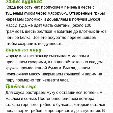
Замес пудинга
Когда все остынет, пропускаем печень вместе с
тушеным луком через мясорубку. Отваренные грибы
нарезаем соломкой и добавляем в получившуюся
массу. Туда же идет часть сметаны (около 100
граммов), шесть желтков и взбитые до плотных пиков
четыре белка. Все это аккуратно перемешиваем,
чтобы сохранить воздушность.
Варка на пару
Форму или кастрюльку смазываем маслом и
присыпаем сухарями, а на дно обязательно кладем
кружок промасленной бумаги. Выкладываем
печеночную массу, накрываем крышкой и варим на
пару примерно три четверти часа.
Грибной соус
Для соуса растираем муку с оставшимся топленым
маслом и солью. Постепенно вливаем полтора
стакана горячего грибного бульона, который остался
после варки грибов, и провариваем до загустения. В