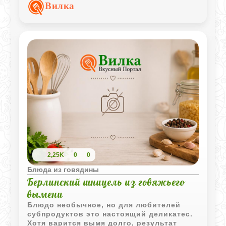
маринования вкус становится глубоким и
Вилка
насыщенным, словно у старого
домашнего рецепта, который готовят без
спешки.
2,25K
0
0
Блюда из говядины
Берлинский шницель из говяжьего
вымени
Блюдо необычное, но для любителей
субпродуктов это настоящий деликатес.
Хотя варится вымя долго, результат