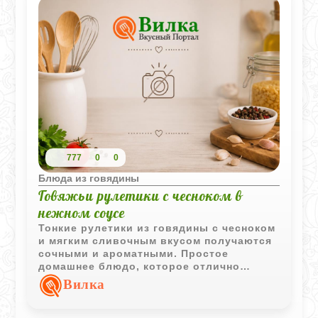
777
0
0
Блюда из говядины
Говяжьи рулетики с чесноком в
нежном соусе
Тонкие рулетики из говядины с чесноком
и мягким сливочным вкусом получаются
сочными и ароматными. Простое
домашнее блюдо, которое отлично
сочетается с картофелем, кашами или
Вилка
овощами.