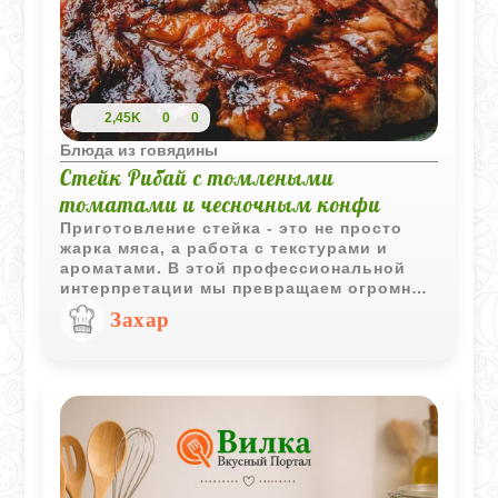
2,45K
0
0
Блюда из говядины
Стейк Рибай с томлеными
томатами и чесночным конфи
Приготовление стейка - это не просто
жарка мяса, а работа с текстурами и
ароматами. В этой профессиональной
интерпретации мы превращаем огромное
количество чеснока из «проблемы» в
Захар
изысканный гарнир. Вместо того чтобы
просто сжечь его на сковороде, мы
протомим его в масле до состояния
мягкого крема. Помидоры же лучше
брать мясистые, чтобы они дали сок,
который вместе с мясными соками
образует идеальный натуральный соус.
Кориандр здесь играет роль мостика
между брутальной говядиной и