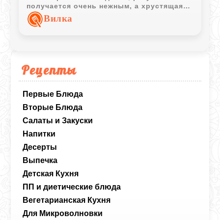
получается очень нежным, а хрустящая
панировка делает его похожим на
Вилка
классический шницель. Это отличный
способ попробовать что-то из старой
берлинской кухни прямо у себя дома.
Рецепты
Первые Блюда
Вторые Блюда
Салаты и Закуски
Напитки
Десерты
Выпечка
Детская Кухня
ПП и диетические блюда
Вегетарианская Кухня
Для Микроволновки