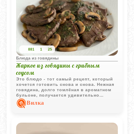
881
1
25
Блюда из говядины
Жаркое из говядины с грибным
соусом
Это блюдо - тот самый рецепт, который
хочется готовить снова и снова. Нежная
говядина, долго томлёная в ароматном
бульоне, получается удивительно
мягкой, а густой грибной соус добавляет
Вилка
глубины и настоящего домашнего уюта.
Это идеальный вариант, когда хочется
порадовать близких чем‑то простым, но
по‑настоящему вкусным.