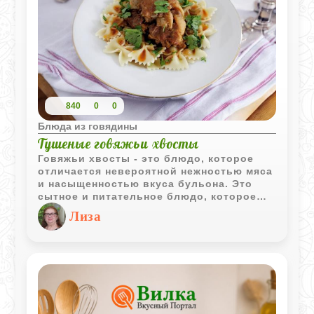
840
0
0
Блюда из говядины
Тушеные говяжьи хвосты
Говяжьи хвосты - это блюдо, которое
отличается невероятной нежностью мяса
и насыщенностью вкуса бульона. Это
сытное и питательное блюдо, которое
готовится довольно долго, но результат
Лиза
того стоит. Мясо становится настолько
мягким, что легко отделяется от костей.
Говяжьи хвосты содержат много
коллагена, железа и белка, при этом они
не слишком жирные.