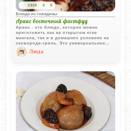
3,91K
0
0
Блюда из говядины
Араис восточный фастфуд
Араис - это блюдо, которое можно
приготовить как на открытом огне
мангала, так и в домашних условиях на
сковороде-гриль. Это универсальное
блюдо, идеально подходящее для
Люда
быстрого и вкусного обеда или ужина.
Приготовление араиса не требует
особых кулинарных навыков, и его
можно легко адаптировать под любые
вкусовые предпочтения, используя
различные виды мяса и специи.