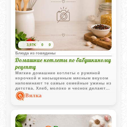
3,97K
0
0
Блюда из говядины
Домашние котлеты по бабушкиному
рецепту
Мягкие домашние котлеты с румяной
корочкой и насыщенным мясным вкусом
напоминают те самые семейные ужины из
детства. Хлеб, молоко и чеснок делают
фарш особенно сочным и ароматным.
Вилка