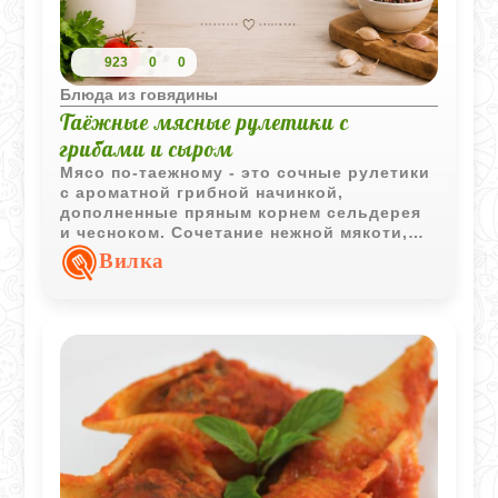
923
0
0
Блюда из говядины
Таёжные мясные рулетики с
грибами и сыром
Мясо по-таежному - это сочные рулетики
с ароматной грибной начинкой,
дополненные пряным корнем сельдерея
и чесноком. Сочетание нежной мякоти,
подтаявшего сыра и наваристых
Вилка
сушеных грибов создает по настоящему
глубокий, "лесной" вкус, который
согреет в любой холодный вечер.