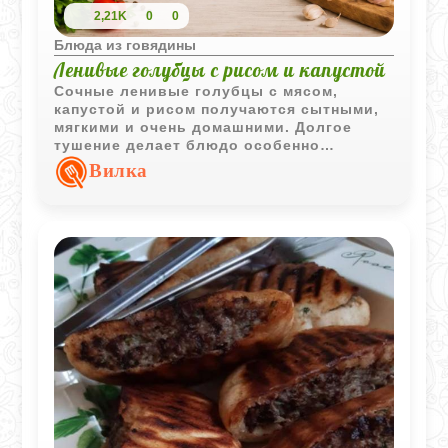
2,21K
0
0
Блюда из говядины
Ленивые голубцы с рисом и капустой
Сочные ленивые голубцы с мясом,
капустой и рисом получаются сытными,
мягкими и очень домашними. Долгое
тушение делает блюдо особенно
ароматным и насыщенным.
Вилка