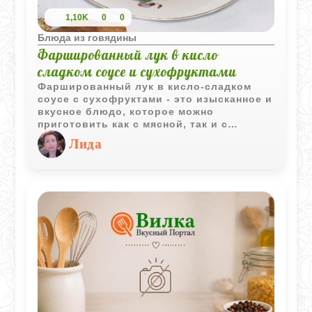
1,10K
0
0
Блюда из говядины
Фаршированный лук в кисло
сладком соусе и сухофруктами
Фаршированный лук в кисло-сладком
соусе с сухофруктами - это изысканное и
вкусное блюдо, которое можно
приготовить как с мясной, так и с
вегетарианской начинкой. Соус
Лида
готовится на основе томатного соуса с
добавлением гранатового концентрата и
сушеных абрикосов, что придает ему
насыщенный кисло-сладкий вкус.