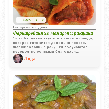
1,20K
0
0
Блюда из говядины
Фаршированные макароны ракушки
Это обалденно вкусное и сытное блюдо,
которое готовится довольно просто.
Фаршированные ракушки получаются
невероятно сочными благодаря
насыщенному томатному соусу и овощам
Лида
в мясной начинке. Отличный вариант для
полноценного семейного ужина, когда
хочется чего-то уютного и по-настоящему
домашнего.