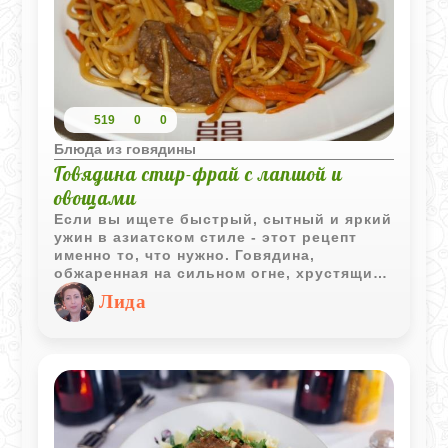
519
0
0
Блюда из говядины
Говядина стир‑фрай с лапшой и
овощами
Если вы ищете быстрый, сытный и яркий
ужин в азиатском стиле - этот рецепт
именно то, что нужно. Говядина,
обжаренная на сильном огне, хрустящие
овощи и лапша в пикантно‑сладком соусе
Лида
создают гармонию вкусов, которая
напоминает китайский чоу мейн или
японскую якисобу.