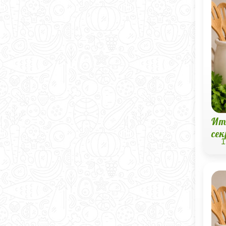
Ит
се
1