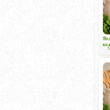
Не
ко
5