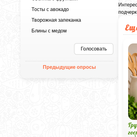
Интерес
Тосты с авокадо
подчерк
Творожная запеканка
Ещ
Блины с медом
Голосовать
Предыдущие опросы
Гр
го