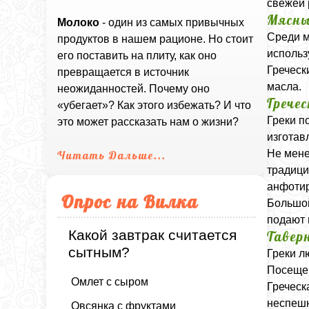
свежей 
Мясны
Молоко
- один из самых привычных
Среди м
продуктов в нашем рационе. Но стоит
использ
его поставить на плиту, как оно
Греческ
превращается в источник
масла.
неожиданностей. Почему оно
Грече
«убегает»? Как этого избежать? И что
Греки п
это может рассказать нам о жизни?
изготав
Не мене
Читать Дальше...
традици
анфотир
Опрос на Вилка
Большой
подают 
Какой завтрак считается
Тавер
сытным?
Греки л
Посещен
Омлет с сыром
Греческ
неспешн
Овсянка с фруктами