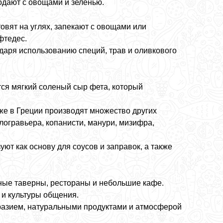
одают с овощами и зеленью.
овят на углях, запекают с овощами или
фтедес.
аря использованию специй, трав и оливкового
ся мягкий соленый сыр фета, который
е в Греции производят множество других
логравьера, копанисти, манури, мизифра,
уют как основу для соусов и заправок, а также
ные таверны, рестораны и небольшие кафе.
и культуры общения.
бразием, натуральными продуктами и атмосферой