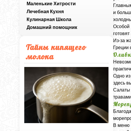
Маленькие Хитрости
Главным
Лечебная Кухня
и больш
Кулинарная Школа
холодны
Особой 
Домашний помощник
готовят
Из-за ж
Тайны кипящего
Греции 
Оливк
молока
Невозмо
практич
Одно из
здесь в
Салаты 
травами
Мореп
Благода
морепро
В меню 