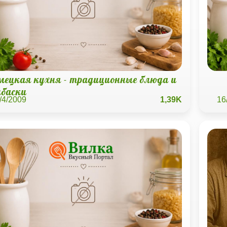
мецкая кухня - традиционные блюда и
лбаски
/4/2009
1,39K
16