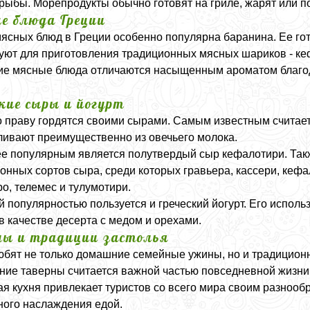
рыбы. Морепродукты обычно готовят на гриле, жарят или п
е блюда Греции
ясных блюд в Греции особенно популярна баранина. Ее гот
уют для приготовления традиционных мясных шариков - ке
ие мясные блюда отличаются насыщенным ароматом благод
ские сыры и йогурт
о праву гордятся своими сырами. Самым известным считает
ливают преимущественно из овечьего молока.
е популярным является полутвердый сыр кефалотири. Такж
онных сортов сыра, среди которых гравьера, кассери, кефа
о, телемес и тулумотири.
 популярностью пользуется и греческий йогурт. Его использ
в качестве десерта с медом и орехами.
ны и традиции застолья
юбят не только домашние семейные ужины, но и традицион
ие таверны считается важной частью повседневной жизни 
ая кухня привлекает туристов со всего мира своим разноо
ого наслаждения едой.