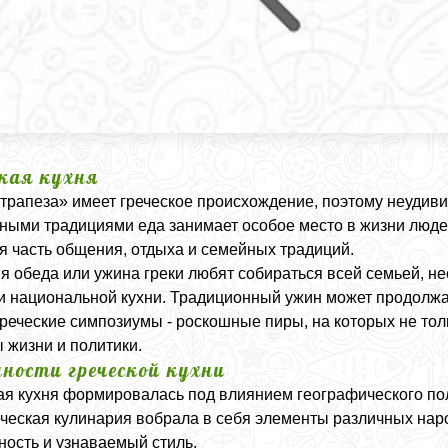
ская кухня
трапеза» имеет греческое происхождение, поэтому неудиви
ными традициями еда занимает особое место в жизни людей.
я часть общения, отдыха и семейных традиций.
я обеда или ужина греки любят собираться всей семьей, н
 национальной кухни. Традиционный ужин может продолжат
реческие симпозиумы - роскошные пиры, на которых не то
 жизни и политики.
нности греческой кухни
ая кухня формировалась под влиянием географического пол
еческая кулинария вобрала в себя элементы различных нар
ность и узнаваемый стиль.