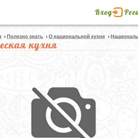
Вход
Рег
я
›
Полезно знать
›
О национальной кухне
›
Националь
ческая кухня