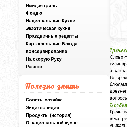
Ниндзя гриль
Фондю
Национальные Кухни
Экзотическая кухня
Праздничные рецепты
Картофельные Блюда
Грече
Консервирование
Слово «
На скорую Руку
кулинар
Разное
а важна
Во врем
Полезно знать
блюдами
древнег
вопросы
Советы хозяйке
Особе
Энциклопедия
Греческ
Продукты (история)
века гр
О национальной кухне
уникаль