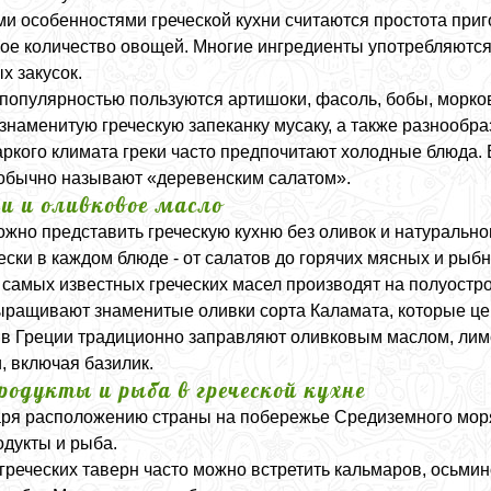
и особенностями греческой кухни считаются простота приг
ое количество овощей. Многие ингредиенты употребляются 
х закусок.
популярностью пользуются артишоки, фасоль, бобы, морко
 знаменитую греческую запеканку мусаку, а также разнообр
аркого климата греки часто предпочитают холодные блюда.
обычно называют «деревенским салатом».
и и оливковое масло
жно представить греческую кухню без оливок и натуральног
ески в каждом блюде - от салатов до горячих мясных и рыб
 самых известных греческих масел производят на полуостр
ыращивают знаменитые оливки сорта Каламата, которые це
в Греции традиционно заправляют оливковым маслом, лим
, включая базилик.
родукты и рыба в греческой кухне
ря расположению страны на побережье Средиземного моря,
дукты и рыба.
греческих таверн часто можно встретить кальмаров, осьмин