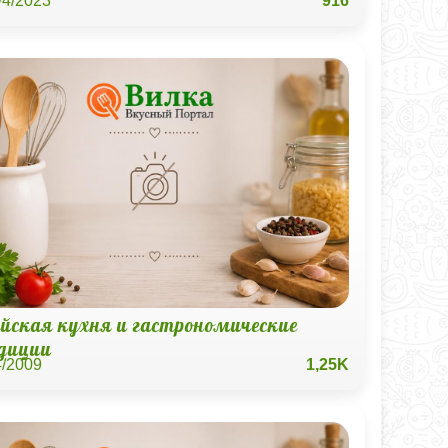
/4/2023
916
ейская кухня и гастрономические
диции
4/2009
1,25K