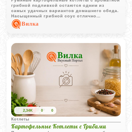
Румяные картофельные котлеты с ароматной
грибной подливкой остаются одним из
самых удачных вариантов домашнего обеда.
Насыщенный грибной соус отлично
дополняет мягкую картофельную основу и
Вилка
делает блюдо особенно аппетитным.
2,34K
0
0
Котлеты
Картофельные Котлеты с Грибами