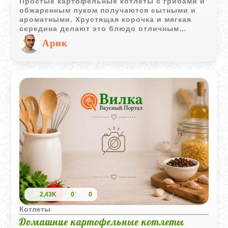
Простые картофельные котлеты с грибами и
обжаренным луком получаются сытными и
ароматными. Хрустящая корочка и мягкая
середина делают это блюдо отличным
вариантом для домашнего обеда или ужина.
Арик
2,43K
0
0
Котлеты
Домашние картофельные котлеты