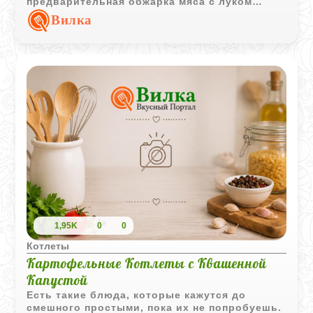
предварительная обжарка мяса с луком
делает начинку ароматной и насыщенной.
Вилка
Подача с томатным соусом добавляет
приятную кислинку, которая идеально
балансирует вкус картофеля.
1,95K
0
0
Котлеты
Картофельные Котлеты с Квашенной
Капустой
Есть такие блюда, которые кажутся до
смешного простыми, пока их не попробуешь.