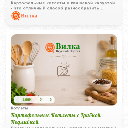
Картофельные котлеты с квашеной капустой
- это отличный способ разнообразить
привычный гарнир или сделать полноценный
Вилка
легкий ужин из того, что всегда найдется в
холодильнике. Главное тут - хорошо
обжарить лук, именно он дает тот самый
правильный аромат, который собирает всех
на кухне еще до того, как тарелки окажутся
на столе.
1,99K
0
0
Котлеты
Картофельные Котлеты с Грибной
Подливкой