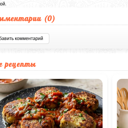
ой.
мментарии (
0
)
бавить комментарий
е рецепты