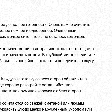
ре до полной готовности. Очень важно очистить
ся более нежной и однородной. Очищенный
зь мелкое сито, чтобы не осталось комочков.
 количестве жира до красивого золотистого цвета.
ого измельчить ножом. В глубокой миске соедините
авьте сырое яйцо, посолите и поперчите по вкусу.
Каждую заготовку со всех сторон обваляйте в
де хорошо разогрейте оставшийся жир.
ппетитной румяной корочки с обеих сторон.
но сочетаются со свежей сметаной или любым
 украсить блюдо мелко нарубленным укропом или