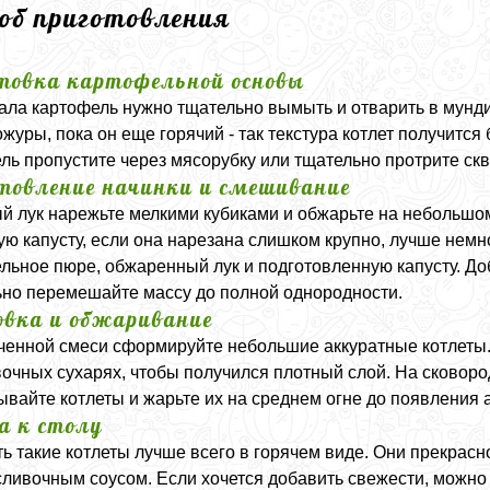
соб приготовления
товка картофельной основы
ала картофель нужно тщательно вымыть и отварить в мунди
кожуры, пока он еще горячий - так текстура котлет получит
ль пропустите через мясорубку или тщательно протрите скво
товление начинки и смешивание
й лук нарежьте мелкими кубиками и обжарьте на небольшом
ю капусту, если она нарезана слишком крупно, лучше немн
льное пюре, обжаренный лук и подготовленную капусту. Доб
но перемешайте массу до полной однородности.
вка и обжаривание
ченной смеси сформируйте небольшие аккуратные котлеты. 
очных сухарях, чтобы получился плотный слой. На сковоро
вайте котлеты и жарьте их на среднем огне до появления а
а к столу
ь такие котлеты лучше всего в горячем виде. Они прекрас
сливочным соусом. Если хочется добавить свежести, можно