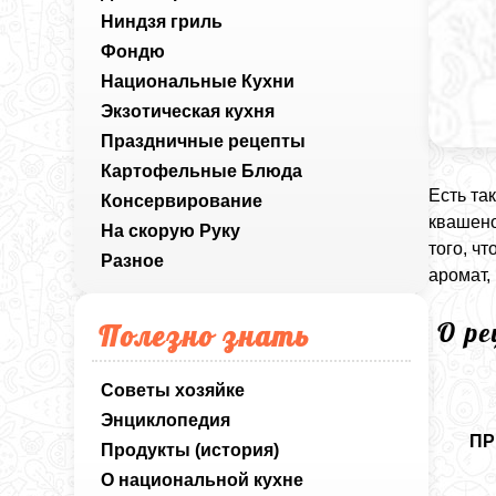
Ниндзя гриль
Фондю
Национальные Кухни
Экзотическая кухня
Праздничные рецепты
Картофельные Блюда
Есть та
Консервирование
квашено
На скорую Руку
того, ч
Разное
аромат,
О р
Полезно знать
Советы хозяйке
Энциклопедия
ПР
Продукты (история)
О национальной кухне