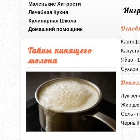
Маленькие Хитрости
Инг
Лечебная Кухня
Кулинарная Школа
Основ
Домашний помощник
Картофе
Тайны кипящего
Капуста
молока
Яйцо - 
Сухари 
Допол
Лук реп
Жир для
Соль - п
Черный 