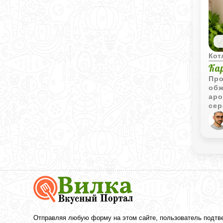
Кот
Ка
Про
обж
аро
сер
вар
Вкусный
Портал
Вилка
—
рецепты
Отправляя любую форму на этом сайте, пользователь подтв