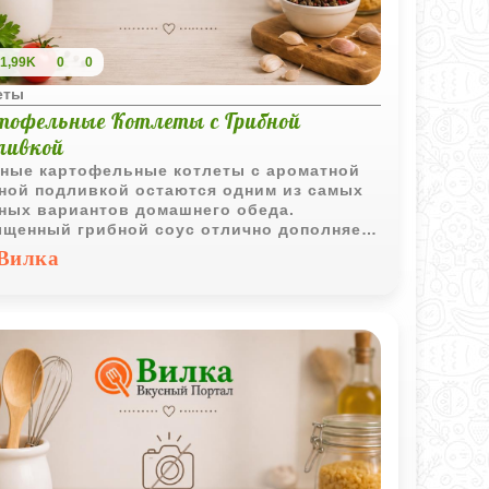
1,99K
0
0
еты
тофельные Котлеты с Грибной
ливкой
ные картофельные котлеты с ароматной
ной подливкой остаются одним из самых
ных вариантов домашнего обеда.
щенный грибной соус отлично дополняет
ую картофельную основу и делает блюдо
Вилка
енно аппетитным.