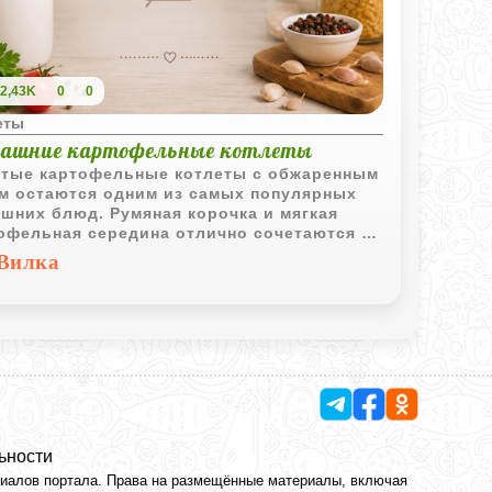
2,43K
0
0
еты
ашние картофельные котлеты
тые картофельные котлеты с обжаренным
м остаются одним из самых популярных
шних блюд. Румяная корочка и мягкая
офельная середина отлично сочетаются со
анным или грибным соусом.
Вилка
ьности
риалов портала. Права на размещённые материалы, включая