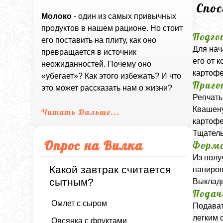
Спо
Молоко
- один из самых привычных
продуктов в нашем рационе. Но стоит
Подго
его поставить на плиту, как оно
Для нач
превращается в источник
его от 
неожиданностей. Почему оно
картофе
«убегает»? Как этого избежать? И что
Приго
это может рассказать нам о жизни?
Репчаты
Квашену
Читать Дальше...
картофе
Тщатель
Опрос на Вилка
Формо
Из полу
Какой завтрак считается
паниров
сытным?
Выклады
Подач
Омлет с сыром
Подават
легким 
Овсянка с фруктами