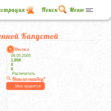
истрация
Поиск
Меню
енной Капустой
Вилка
06.05.2005
1,95K
0
0
Распечатать
Нашли ошибку?
Мне нравится