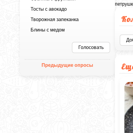
петрушк
Тосты с авокадо
Ко
Творожная запеканка
Блины с медом
До
Голосовать
Ещ
Предыдущие опросы