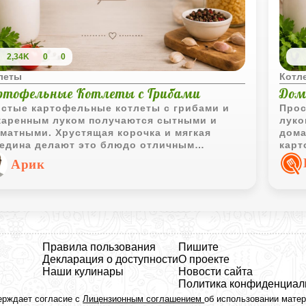
2,34K
0
0
леты
Котл
ртофельные Котлеты с Грибами
Дом
стые картофельные котлеты с грибами и
Прос
аренным луком получаются сытными и
луко
матными. Хрустящая корочка и мягкая
дома
едина делают это блюдо отличным
карт
иантом для домашнего обеда или ужина.
смет
Арик
Правила пользования
Пишите
Декларация о доступности
О проекте
Наши кулинары
Новости сайта
Политика конфиденциал
ерждает согласие с
Лицензионным соглашением
об использовании мате