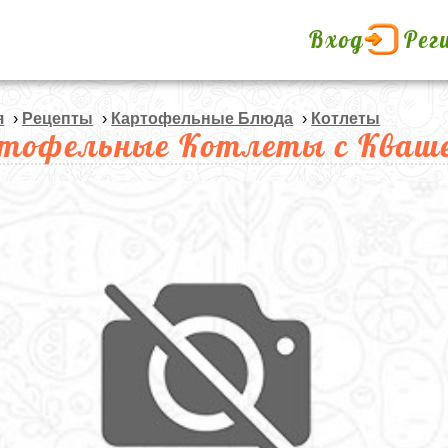
Вход
Рег
я
›
Рецепты
›
Картофельные Блюда
›
Котлеты
тофельные Котлеты с Кваш