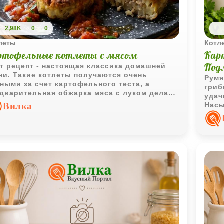
2,98K
0
0
леты
Котл
ртофельные котлеты с мясом
Кар
Под
т рецепт - настоящая классика домашней
ни. Такие котлеты получаются очень
Румя
ными за счет картофельного теста, а
гриб
дварительная обжарка мяса с луком делает
удач
инку ароматной и насыщенной. Подача с
Вилка
Насы
атным соусом добавляет приятную
мягк
линку, которая идеально балансирует вкус
особ
тофеля.