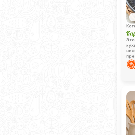
Кот
Ка
Это
кух
неж
пре
нач
том
кис
кар