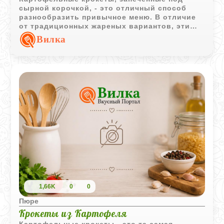
сырной корочкой, - это отличный способ
разнообразить привычное меню. В отличие
от традиционных жареных вариантов, эти
крокеты сначала отвариваются, а затем
Вилка
томятся в духовке, что делает их текстуру
невероятно нежной и легкой. Майоран
добавляет блюду тонкий пряный аромат,
который идеально сочетается с
расплавленным сыром и сливочным маслом.
Это блюдо может быть как самостоятельным
перекусом, так и оригинальным гарниром к
мясу или рыбе.
1,66K
0
0
Пюре
Крокеты из Картофеля