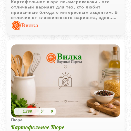
Картофельное пюре по-американски - это
отличный вариант для тех, кто любит
привычные блюда с интересным акцентом. В
отличие от классического варианта, здесь
картофель не просто разминается, а
Вилка
доводится до совершенства в духовке под
густым соусом. Сметана и тертый сыр
образуют при запекании аппетитную
золотистую корочку, которая сохраняет
нежность и сочность пюре внутри. Такой
гарнир получается очень сытным и
насыщенным, он идеально дополняет
запеченное мясо или стейки, превращая
обычный ужин в маленькое событие.
1,78K
0
0
Пюре
Картофельное Пюре