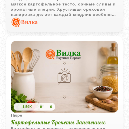
мягкое картофельное тесто, сочные сливы и
ароматные специи. Хрустящая ореховая
панировка делает каждый кнедлик особенно
интересным по текстуре.
Вилка
1,59K
0
0
Пюре
Картофельные Крокеты Запеченные
Картофельные крокеты, запеченные под