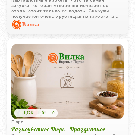
Картофельные крокеты - это та самая
закуска, которая мгновенно исчезает со
стола, стоит только ее подать. Снаружи
получается очень хрустящая панировка, а
внутри - нежное, почти кремовое
Вилка
картофельное пюре. Весь секрет здесь в
двойной панировке, которая создает
надежную корочку и не дает крокетам
развалиться при жарке во фритюре. Это
отличный способ подать привычный
картофель по-новому, особенно если
дополнить его холодным соусом.
1,72K
0
0
Пюре
Разноцветное Пюре - Праздничное