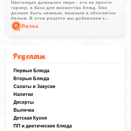
Настоящее домашнее пюре - это не просто
гарнир, а база для множества блюд. Оно
должно быть нежным, пышным и абсолютно
белым. В этом рецепте мы добавляем к
классике немного деревенского колорита в
Вилка
виде хрустящих шкварок, которые делают
блюдо по-настоящему сытным и очень
ароматным. Если хочется
поэкспериментировать со вкусом, можно
добавить пару ложек сметаны для легкой
Рецепты
кислинки, а если вы планируете
использовать это пюре как основу для
запеканки, в него стоит замешать яичные
Первые Блюда
желтки.
Вторые Блюда
Салаты и Закуски
Напитки
Десерты
Выпечка
Детская Кухня
ПП и диетические блюда