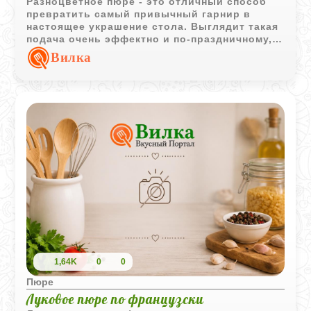
Разноцветное пюре - это отличный способ
превратить самый привычный гарнир в
настоящее украшение стола. Выглядит такая
подача очень эффектно и по-праздничному,
хотя по сути мы используем только
Вилка
натуральные красители. За счет добавления
взбитых белков текстура картофеля
становится необычайно легкой и воздушной,
почти как мусс. Каждый сектор на блюде
имеет свой тонкий оттенок вкуса - от
нежности шпината до легкой кислинки
томата, а яйца в мешочек в центре делают
это блюдо завершенным и очень сытным.
1,64K
0
0
Пюре
Луковое пюре по французски