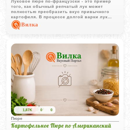
Луковое пюре по-французски - это пример
того, как обычный репчатый лук может
полностью преобразить вкус привычного
картофеля. В процессе долгой варки лук
теряет свою резкость и становится
Вилка
сладковатым, отдавая блюду нежный
кремовый аромат. Благодаря добавлению
пяти желтков и сливочного масла текстура
получается невероятно шелковистой и
насыщенной. Это отличный гарнир к
запеченной птице или мясу, когда хочется
чего-то более изысканного, чем стандартная
толченка.
1,87K
0
0
Пюре
Картофельное Пюре по Американский