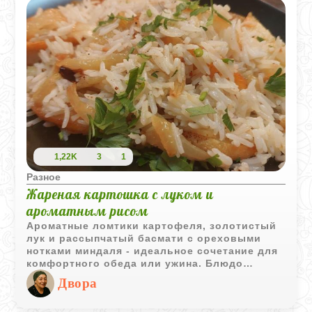
1,22K
3
1
Разное
Жареная картошка с луком и
ароматным рисом
Ароматные ломтики картофеля, золотистый
лук и рассыпчатый басмати с ореховыми
нотками миндаля - идеальное сочетание для
комфортного обеда или ужина. Блюдо
подойдет как гарнир, но и в качестве
Двора
самостоятельной трапезы оно играет ярко и
насыщенно.