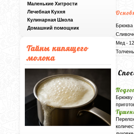
Маленькие Хитрости
Лечебная Кухня
Основ
Кулинарная Школа
Брюква 
Домашний помощник
Сливочн
Мед - 1
Тайны кипящего
Толчены
молока
Спо
Подго
Брюкву 
пригото
Тушен
Перелож
количес
духовке