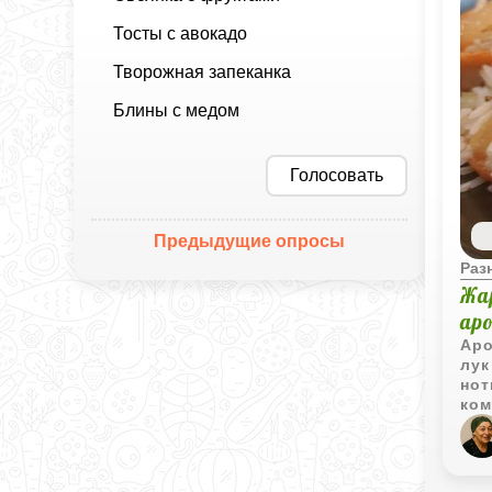
Тосты с авокадо
Творожная запеканка
Блины с медом
Голосовать
Предыдущие опросы
Раз
Жа
ар
Аро
лук
нот
ком
под
сам
нас