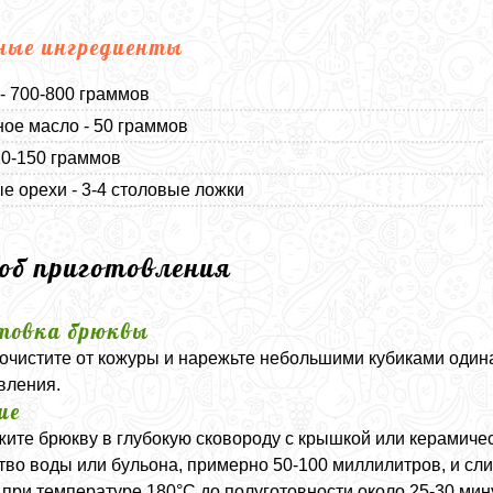
ные ингредиенты
- 700-800 граммов
ое масло - 50 граммов
20-150 граммов
е орехи - 3-4 столовые ложки
соб приготовления
товка брюквы
очистите от кожуры и нарежьте небольшими кубиками один
вления.
ие
ите брюкву в глубокую сковороду с крышкой или керамиче
тво воды или бульона, примерно 50-100 миллилитров, и сли
 при температуре 180°C до полуготовности около 25-30 мину