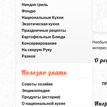
Ниндзя гриль
Фондю
Национальные Кухни
Экзотическая кухня
Праздничные рецепты
Картофельные Блюда
Необычн
Консервирование
интерес
На скорую Руку
Разное
О р
Полезно знать
П
Советы хозяйке
Энциклопедия
Продукты (история)
Инг
О национальной кухне