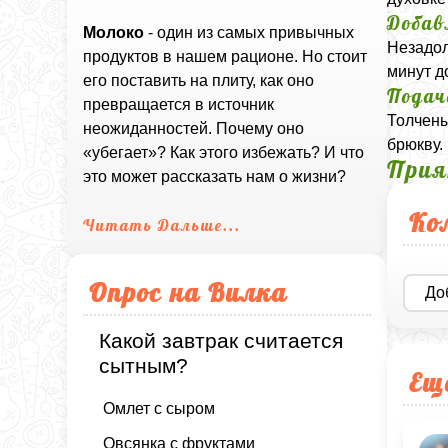
Добав
Молоко
- один из самых привычных
Незадол
продуктов в нашем рационе. Но стоит
минут д
его поставить на плиту, как оно
Подач
превращается в источник
Толчены
неожиданностей. Почему оно
брюкву.
«убегает»? Как этого избежать? И что
Прия
это может рассказать нам о жизни?
Ко
Читать Дальше...
Опрос на Вилка
До
Какой завтрак считается
сытным?
Ещ
Омлет с сыром
Овсянка с фруктами