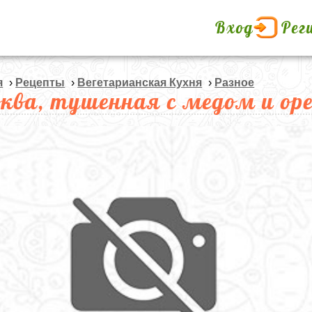
Вход
Рег
я
›
Рецепты
›
Вегетарианская Кухня
›
Разное
ква, тушенная с медом и ор