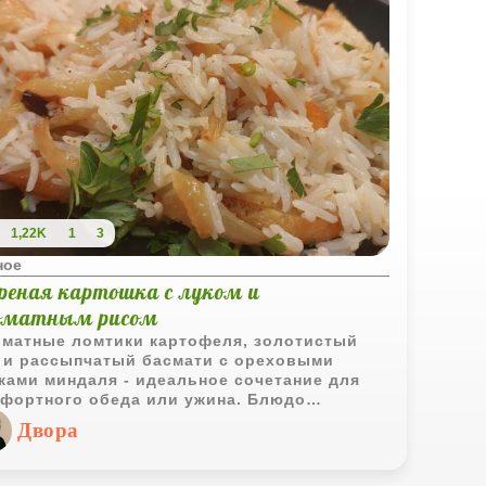
1,22K
1
3
ное
реная картошка с луком и
оматным рисом
матные ломтики картофеля, золотистый
 и рассыпчатый басмати с ореховыми
ками миндаля - идеальное сочетание для
фортного обеда или ужина. Блюдо
ойдет как гарнир, но и в качестве
Двора
остоятельной трапезы оно играет ярко и
ыщенно.