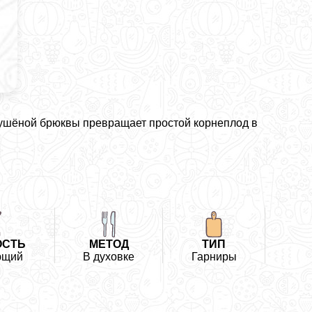
тушёной брюквы превращает простой корнеплод в
ОСТЬ
МЕТОД
ТИП
ющий
В духовке
Гарниры