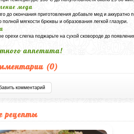
ление меда
го до окончания приготовления добавьте мед и аккуратно
о полной мягкости брюквы и образования легкой глазури.
а
е орехи слегка поджарьте на сухой сковороде до появлени
тного аппетита!
мментарии (
0
)
бавить комментарий
е рецепты