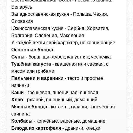
Беларусь
Западнославянская кухня - Польша, Чехия,
Словакия
Южнославянская кухня - Сербия, Хорватия,
Болгария, Словения, Македония
У каждой ветви свой характер, но корни общие.
Основные блюда
Супы
- борщ, щи, журек, капустняк, чеснечка
Тушёная капуста
- квашеная или свежая, с
мясом или грибами
Пельмени и вареники
- тесто и простые
начинки
Каши
- гречневая, пшеничная, ячневая
Хлеб
- ржаной, пшеничный, домашний
Мясные блюда
- котлеты, гуляши, запечённая
свинина
Колбасы
- копчёные, варёные, домашние
Блюда из картофеля
- драники, клёцки,