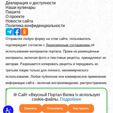
Декларация о доступности
Наши кулинары
Пишите
О проекте
Новости сайта
Политика конфиденциальности
Отправляя любую форму на этом сайте, пользователь
подтверждает согласие с
Лицензионным соглашением
об
использовании материалов портала. Права на размещённые
материалы, включая фото и текстовые рецепты, принадлежат их
авторам. Разрешается копировать рецепты и передавать их
третьим лицам только для личного, некоммерческого
использования. Любое публичное или коммерческое применение
информации сайта - включая воспроизведение, распространение,
публикацию или обработку - возможно лишь при наличии
🍪 Сайт «Вкусный Портал Вилка !» использует
предварительного письменного разрешения правообладателя.
cookie-файлы.
Подробнее
Copyright ©2026 Вкусный Портал Вилка
Сайт построен
freebrush.net
Принять
Отклонить
Настроить