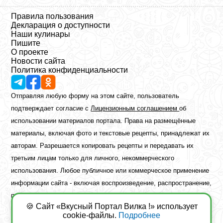
Правила пользования
Декларация о доступности
Наши кулинары
Пишите
О проекте
Новости сайта
Политика конфиденциальности
Отправляя любую форму на этом сайте, пользователь
подтверждает согласие с
Лицензионным соглашением
об
использовании материалов портала. Права на размещённые
материалы, включая фото и текстовые рецепты, принадлежат их
авторам. Разрешается копировать рецепты и передавать их
третьим лицам только для личного, некоммерческого
использования. Любое публичное или коммерческое применение
информации сайта - включая воспроизведение, распространение,
публикацию или обработку - возможно лишь при наличии
🍪 Сайт «Вкусный Портал Вилка !» использует
предварительного письменного разрешения правообладателя.
cookie-файлы.
Подробнее
Copyright ©2026 Вкусный Портал Вилка