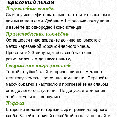
приготовления
Подготовка основы
Сметану или кефир тщательно разотрите с сахаром и
яичными желтками. Добавьте 1 столовую ложку пива
и взбейте до однородной консистенции.
Приготовление похлёбки
Оставшееся пиво доведите до кипения вместе с
мелко нарезанной корочкой чёрного хлеба.
Проварите 2-3 минуты, чтобы хлеб частично
размягчился и отдал вкус напитку.
Соединение ингредиентов
Тонкой струйкой влейте горячее пиво в сметанно-
желтковую смесь, постоянно помешивая. Перелейте
массу обратно в кастрюлю и прогревайте на слабом
огне до лёгкого загустения. Не допускайте кипения,
чтобы желтки не свернулись.
Подача
В тарелки положите тёртый сыр и гренки из чёрного
хлеба. Залейте горячей похлёбкой и сразу подавайте