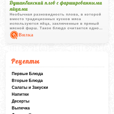
Душанбинский плов с фаршированными
яйцами
Необычная разновидность плова, в которой
вместо традиционных кусков мяса
используются яйца, заключенные в пряный
мясной фарш. Такое блюдо считается одной
из интересных вариаций таджикского плова
Вилка
и отличается эффектной подачей.
Рецепты
Первые Блюда
Вторые Блюда
Салаты и Закуски
Напитки
Десерты
Выпечка