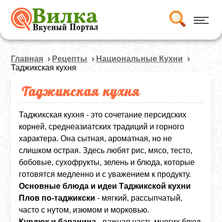
Главная
›
Рецепты
›
Национальные Кухни
›
Таджикская кухня
Таджикская кухня
Таджикская кухня - это сочетание персидских
корней, среднеазиатских традиций и горного
характера. Она сытная, ароматная, но не
слишком острая. Здесь любят рис, мясо, тесто,
бобовые, сухофрукты, зелень и блюда, которые
готовятся медленно и с уважением к продукту.
Основные блюда и идеи Таджикской кухни
Плов по‑таджикски
- мягкий, рассыпчатый,
часто с нутом, изюмом и морковью.
Курдюк и баранина
- важная часть многих блюд.