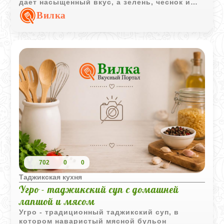
дает насыщенный вкус, а зелень, чеснок и
сметана делают подачу особенно аппетитной.
Вилка
702
0
0
Таджикская кухня
Угро - таджикский суп с домашней
лапшой и мясом
Угро - традиционный таджикский суп, в
котором наваристый мясной бульон