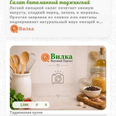
Салат витаминный таджикский
Легкий овощной салат сочетает свежую
капусту, сладкий перец, зелень и морковь.
Простая заправка из сливок или сметаны
подчеркивает натуральный вкус овощей и
делает блюдо отличным дополнением к
Вилка
повседневному меню.
1,58K
0
0
Таджикская кухня