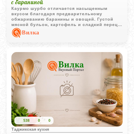
с бараниной
Каурмо шурбо отличается насыщенным
вкусом благодаря предварительному
обжариванию баранины и овощей. Густой
мясной бульон, картофель и сладкий перец
делают этот таджикский суп сытным и
Вилка
ароматным.
538
0
0
Таджикская кухня