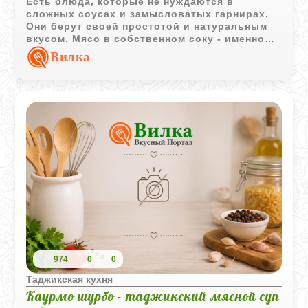
Есть блюда, которые не нуждаются в
сложных соусах и замысловатых гарнирах.
Они берут своей простотой и натуральным
вкусом. Мясо в собственном соку - именно
такое блюдо. А если добавить немного
Вилка
курдючного жира, оно превращается в
настоящий восточный деликатес: сочное,
ароматное и невероятно насыщенное.
974
0
0
Таджикская кухня
Каурмо шурбо - таджикский мясной суп