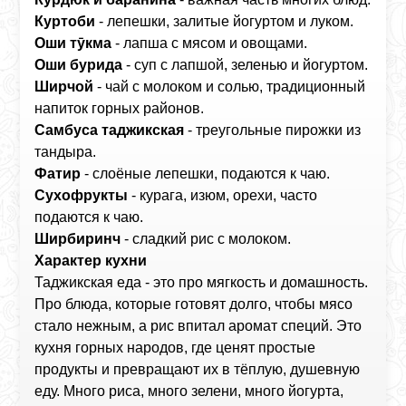
Куртоби
- лепешки, залитые йогуртом и луком.
Оши тӯкма
- лапша с мясом и овощами.
Оши бурида
- суп с лапшой, зеленью и йогуртом.
Ширчой
- чай с молоком и солью, традиционный
напиток горных районов.
Самбуса таджикская
- треугольные пирожки из
тандыра.
Фатир
- слоёные лепешки, подаются к чаю.
Сухофрукты
- курага, изюм, орехи, часто
подаются к чаю.
Ширбиринч
- сладкий рис с молоком.
Характер кухни
Таджикская еда - это про мягкость и домашность.
Про блюда, которые готовят долго, чтобы мясо
стало нежным, а рис впитал аромат специй. Это
кухня горных народов, где ценят простые
продукты и превращают их в тёплую, душевную
еду. Много риса, много зелени, много йогурта,