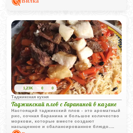
Вилка
молоком.
1,23K
0
0
Таджикская кухня
Таджикский плов с бараниной в казане
Настоящий таджикский плов - это ароматный
рис, сочная баранина и большое количество
моркови, которые вместе создают
насыщенное и сбалансированное блюдо.
Такой плов традиционно готовят в казане и