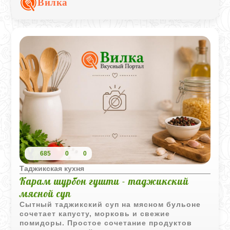
Вилка
подают с овощами и свежей зеленью.
685
0
0
Таджикская кухня
Карам шурбон гушти - таджикский
мясной суп
Сытный таджикский суп на мясном бульоне
сочетает капусту, морковь и свежие
помидоры. Простое сочетание продуктов