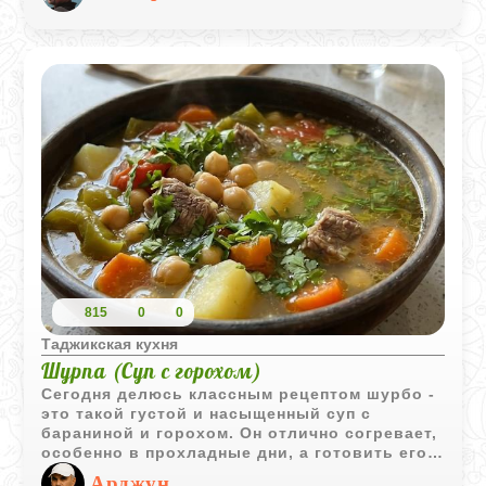
ценность, способствуя длительному чувству
сытости.
815
0
0
Таджикская кухня
Шурпа (Суп с горохом)
Сегодня делюсь классным рецептом шурбо -
это такой густой и насыщенный суп с
бараниной и горохом. Он отлично согревает,
особенно в прохладные дни, а готовить его
одно удовольствие. Вкус получается по-
Арджун