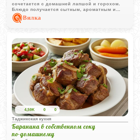
сочетается с домашней лапшой и горохом.
Блюдо получается сытным, ароматным и
отлично подходит для семейного обеда.
Вилка
4,59K
0
0
Таджикская кухня
Баранина в собственном соку
по‑домашнему