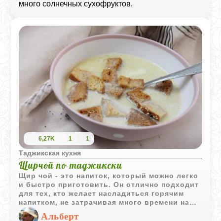
много солнечных сухофруктов.
6,27K
1
1
Таджикская кухня
Щирчой по-таджикски
Щир чой - это напиток, который можно легко
и быстро приготовить. Он отлично подходит
для тех, кто желает насладиться горячим
напитком, не затрачивая много времени на
его приготовление. Этот молочный чай имеет
Альберт
приятный вкус и высокую питательную