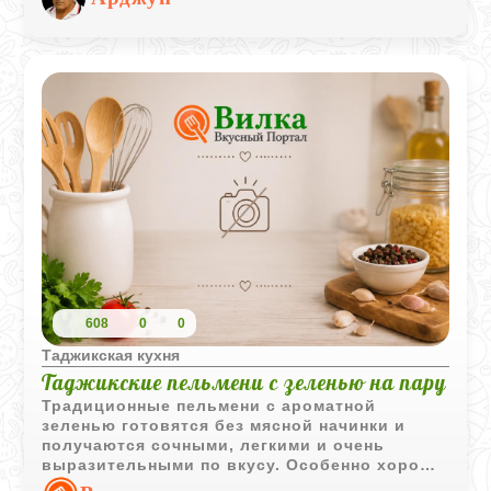
настоящему домашним, наваристым, а мясо
буквально тает во рту.
608
0
0
Таджикская кухня
Таджикские пельмени с зеленью на пару
Традиционные пельмени с ароматной
зеленью готовятся без мясной начинки и
получаются сочными, легкими и очень
выразительными по вкусу. Особенно хорошо
они сочетаются со сметаной или кислым