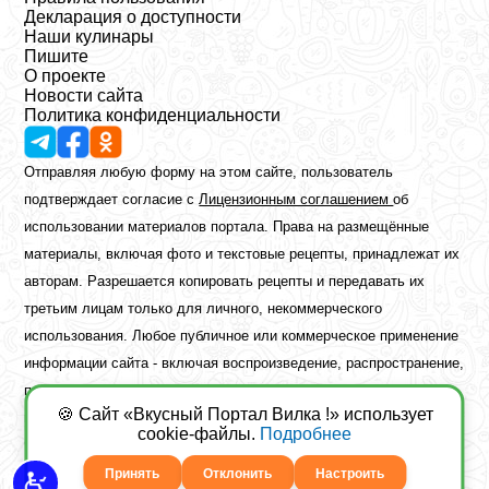
Декларация о доступности
Наши кулинары
Пишите
О проекте
Новости сайта
Политика конфиденциальности
Отправляя любую форму на этом сайте, пользователь
подтверждает согласие с
Лицензионным соглашением
об
использовании материалов портала. Права на размещённые
материалы, включая фото и текстовые рецепты, принадлежат их
авторам. Разрешается копировать рецепты и передавать их
третьим лицам только для личного, некоммерческого
использования. Любое публичное или коммерческое применение
информации сайта - включая воспроизведение, распространение,
публикацию или обработку - возможно лишь при наличии
🍪 Сайт «Вкусный Портал Вилка !» использует
предварительного письменного разрешения правообладателя.
cookie-файлы.
Подробнее
Copyright ©2026 Вкусный Портал Вилка
Сайт построен
freebrush.net
Принять
Отклонить
Настроить