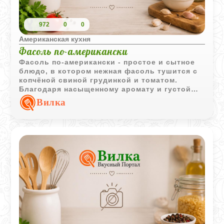
972
0
0
Американская кухня
Фасоль по-американски
Фасоль по-американски - простое и сытное
блюдо, в котором нежная фасоль тушится с
копчёной свиной грудинкой и томатом.
Благодаря насыщенному аромату и густой
подливе оно отлично подходит для
Вилка
домашнего обеда или ужина.