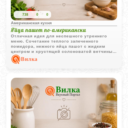
738
0
0
Американская кухня
Яйца пашот по-американски
Отличная идея для неспешного утреннего
меню. Сочетание теплого запеченного
помидора, нежного яйца пашот с жидким
центром и хрустящей солоноватой ветчины
работает безотказно. Выглядит такой
Вилка
завтрак очень нарядно, почти как в
ресторане, а готовится из самых простых
продуктов.