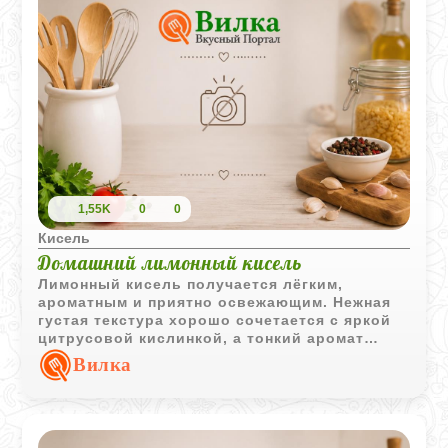
1,55K
0
0
Кисель
Домашний лимонный кисель
Лимонный кисель получается лёгким,
ароматным и приятно освежающим. Нежная
густая текстура хорошо сочетается с яркой
цитрусовой кислинкой, а тонкий аромат
лимонной цедры делает напиток особенно
Вилка
выразительным.