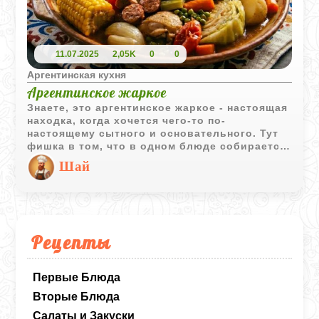
11.07.2025
2,05K
0
0
Аргентинская кухня
Аргентинское жаркое
Знаете, это аргентинское жаркое - настоящая
находка, когда хочется чего-то по-
настоящему сытного и основательного. Тут
фишка в том, что в одном блюде собирается
целая компания: и говядина, и баранина, и
Шай
курица, да еще и копчености для того самого
аромата. Всё это долго томится с овощами и
кукурузой, пока вкусы не перемешаются в
нечто совершенно особенное. Получается
очень по-домашнему. В конце у вас на столе
оказывается и сочное мясо с овощами на
Рецепты
большом блюде, и горячий бульон отдельно.
Идеально заходит со свежим хлебом и в
хорошей компании.
Первые Блюда
Вторые Блюда
Салаты и Закуски