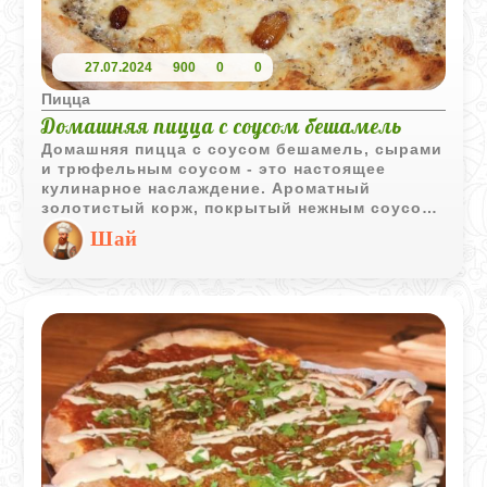
27.07.2024
900
0
0
Пицца
Домашняя пицца с соусом бешамель
Домашняя пицца с соусом бешамель, сырами
и трюфельным соусом - это настоящее
кулинарное наслаждение. Ароматный
золотистый корж, покрытый нежным соусом
бешамель, смешанным с изысканными
Шай
сырами, и завершенный штрихом – богатым
трюфельным соусом.