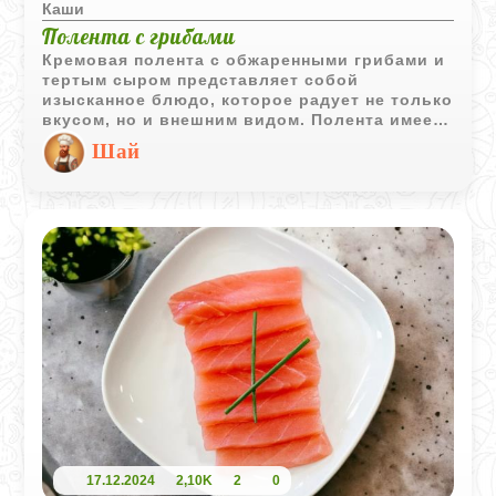
Каши
Полента с грибами
Кремовая полента с обжаренными грибами и
тертым сыром представляет собой
изысканное блюдо, которое радует не только
вкусом, но и внешним видом. Полента имеет
насыщенный желтый цвет, грибы
Шай
подрумянены до золотого оттенка и
аккуратно выложены сверху, создавая
изящную линию. Веточка свежего тимьяна
добавляет последний штрих, придавая
блюду свежий зеленый акцент и завершая
его гармоничный вид.
17.12.2024
2,10K
2
0