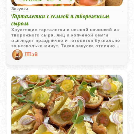
21.11.2024
859
0
0
Закуски
Тарталетки с семгой и творожным
сыром
Хрустящие тарталетки с нежной начинкой из
творожного сыра, яиц и копченой семги
выглядят празднично и готовятся буквально
за несколько минут. Такая закуска отлично
подходит для фуршета, семейного застолья
Шай
или новогоднего стола.