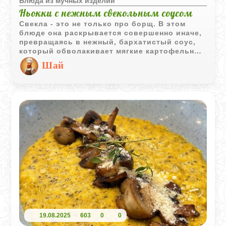
Блюда из мучных изделий
Ньокки с нежным свекольным соусом
Свекла - это не только про борщ. В этом
блюде она раскрывается совершенно иначе,
превращаясь в нежный, бархатистый соус,
который обволакивает мягкие картофельные
ньокки. Цвет получается просто
Шай
фантастический - такой ужин точно
запомнится. Сами ньокки мы сделаем
классическими: воздушными, с легким
ароматом мускатного ореха. Это отличный
способ превратить простые продукты в
нечто ресторанного уровня, не проводя при
этом полдня у плиты.
19.08.2025
603
0
0