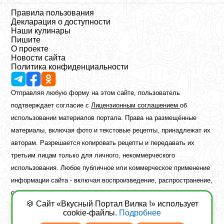
Правила пользования
Декларация о доступности
Наши кулинары
Пишите
О проекте
Новости сайта
Политика конфиденциальности
Отправляя любую форму на этом сайте, пользователь
подтверждает согласие с
Лицензионным соглашением
об
использовании материалов портала. Права на размещённые
материалы, включая фото и текстовые рецепты, принадлежат их
авторам. Разрешается копировать рецепты и передавать их
третьим лицам только для личного, некоммерческого
использования. Любое публичное или коммерческое применение
информации сайта - включая воспроизведение, распространение,
публикацию или обработку - возможно лишь при наличии
🍪 Сайт «Вкусный Портал Вилка !» использует
предварительного письменного разрешения правообладателя.
cookie-файлы.
Подробнее
Copyright ©2026 Вкусный Портал Вилка