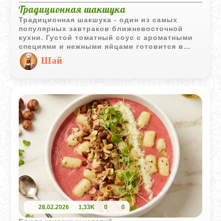
Традиционная шакшука
Традиционная шакшука - один из самых
популярных завтраков ближневосточной
кухни. Густой томатный соус с ароматными
специями и нежными яйцами готовится в
одной сковороде и прекрасно сочетается с
Шай
теплой питой, свежим хлебом или халой.
28.02.2026
1,33K
0
0