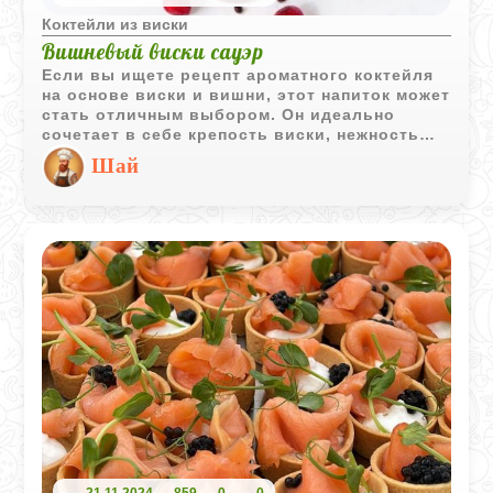
Коктейли из виски
Вишневый виски сауэр
Если вы ищете рецепт ароматного коктейля
на основе виски и вишни, этот напиток может
стать отличным выбором. Он идеально
сочетает в себе крепость виски, нежность
вишни и свежесть лимонного сока, создавая
Шай
богатый и изысканный вкус. Прост в
приготовлении и элегантен, он отлично
подойдет для любого события.