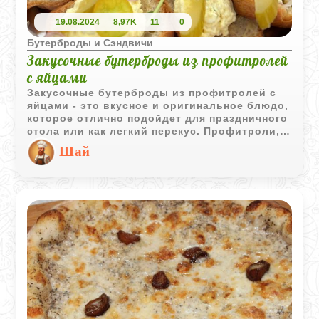
19.08.2024
8,97K
11
0
Бутерброды и Сэндвичи
Закусочные бутерброды из профитролей
с яйцами
Закусочные бутерброды из профитролей с
яйцами - это вкусное и оригинальное блюдо,
которое отлично подойдет для праздничного
стола или как легкий перекус. Профитроли,
наполненные нежным яичным кремом, могут
Шай
быть украшены разнообразными топпингами,
такими как зелень, мелко нарезанные овощи
или даже икра для добавления
изысканности.