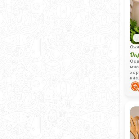
Ожи
Ок
Осв
мяс
хор
кис
блю
одн