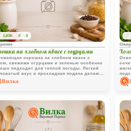
1,83K
0
0
рение
Ожир
рошка на хлебном квасе с огурцами
Хол
ежающая окрошка на хлебном квасе с
Осве
ом, свежими огурцами и зеленью особенно
соче
ошо подходит для теплой погоды. Легкий
мягк
ловатый вкус и прохладная подача делают
подх
до очень домашним и сытным
дома
Вилка
овременно.