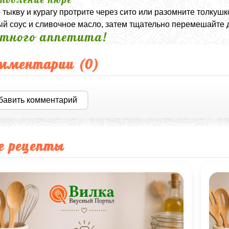
 тыкву и курагу протрите через сито или разомните толкуш
й соус и сливочное масло, затем тщательно перемешайте д
тного аппетита!
мментарии (
0
)
бавить комментарий
е рецепты