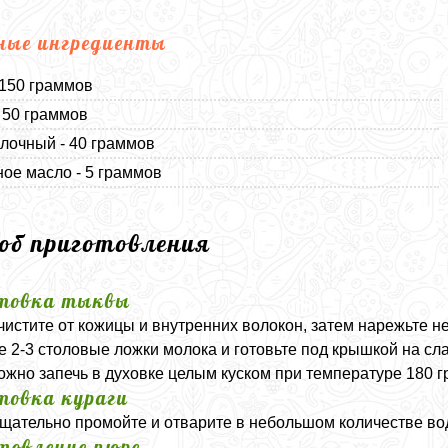
ные ингредиенты
 150 граммов
- 50 граммов
лочный - 40 граммов
ое масло - 5 граммов
соб приготовления
товка тыквы
чистите от кожицы и внутренних волокон, затем нарежьте 
е 2-3 столовые ложки молока и готовьте под крышкой на сла
ожно запечь в духовке целым куском при температуре 180 г
товка кураги
тщательно промойте и отварите в небольшом количестве во
товление пюре