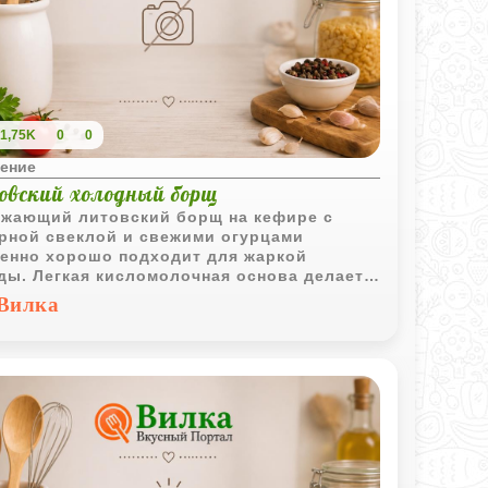
1,75K
0
0
ение
овский холодный борщ
жающий литовский борщ на кефире с
рной свеклой и свежими огурцами
енно хорошо подходит для жаркой
ды. Легкая кисломолочная основа делает
прохладным, ярким и очень домашним.
Вилка