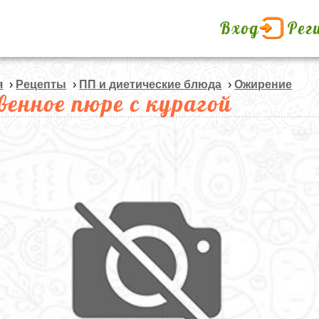
Вход
Рег
я
›
Рецепты
›
ПП и диетические блюда
›
Ожирение
венное пюре с курагой