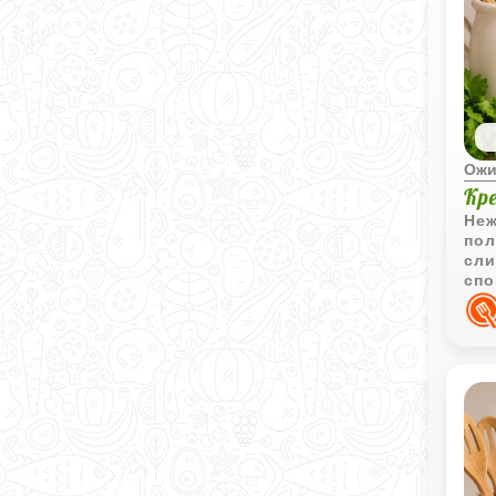
Ожи
Кр
Неж
пол
сли
спо
мор