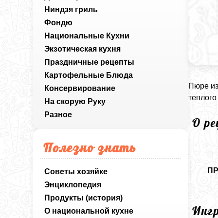
Ниндзя гриль
Фондю
Национальные Кухни
Экзотическая кухня
Праздничные рецепты
Картофельные Блюда
Пюре из
Консервирование
теплого
На скорую Руку
Разное
О р
Полезно знать
П
Советы хозяйке
Энциклопедия
Продукты (история)
Инг
О национальной кухне