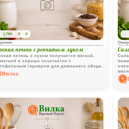
1,79K
0
0
рение
Ожир
реная печень с репчатым луком
Сала
еная печень с луком получается мягкой,
Сала
матной и хорошо сочетается с
поми
тофельным гарниром для домашнего обеда.
очен
масл
Вилка
слад