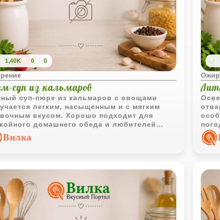
1,40K
0
0
рение
Ожир
ем-суп из кальмаров
Лит
ный суп-пюре из кальмаров с овощами
Осве
учается легким, насыщенным и с мягким
отва
вочным вкусом. Хорошо подходит для
особ
койного домашнего обеда и любителей
пого
епродуктов.
суп 
Вилка