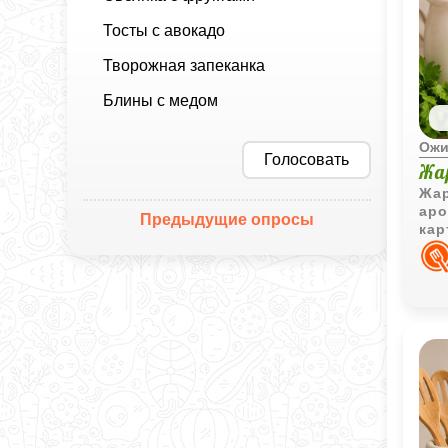
Тосты с авокадо
Творожная запеканка
Блины с медом
Ожи
Голосовать
Жа
Жар
аро
Предыдущие опросы
кар