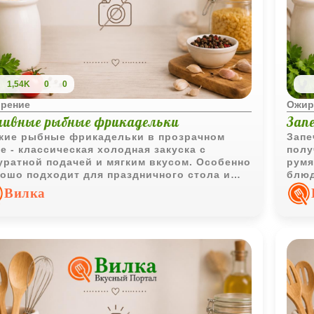
1,54K
0
0
рение
Ожир
ливные рыбные фрикадельки
Зап
кие рыбные фрикадельки в прозрачном
Запе
е - классическая холодная закуска с
полу
уратной подачей и мягким вкусом. Особенно
румя
ошо подходит для праздничного стола и
блюд
него меню.
и дл
Вилка