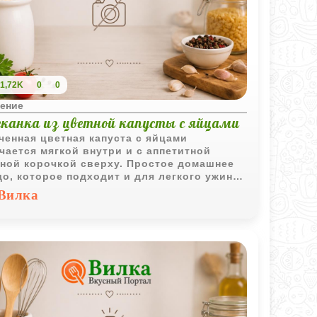
1,72K
0
0
ение
еканка из цветной капусты с яйцами
ченная цветная капуста с яйцами
чается мягкой внутри и с аппетитной
ной корочкой сверху. Простое домашнее
о, которое подходит и для легкого ужина,
я горячего гарнира.
Вилка