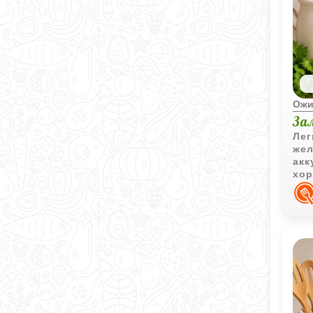
Ожи
За
Лег
жел
акк
хор
лет