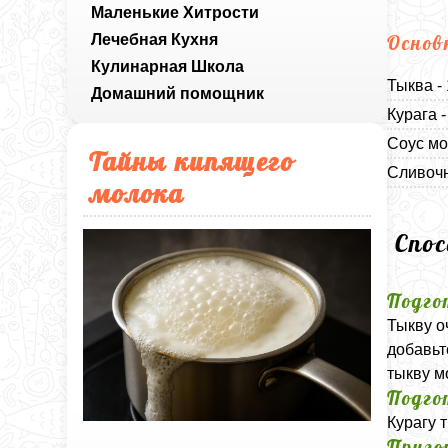
Маленькие Хитрости
Лечебная Кухня
Основ
Кулинарная Школа
Тыква -
Домашний помощник
Курага 
Соус мо
Тайны кипящего
Сливочн
молока
Спо
Подго
Тыкву о
добавьт
тыкву м
Подго
Курагу 
Приго