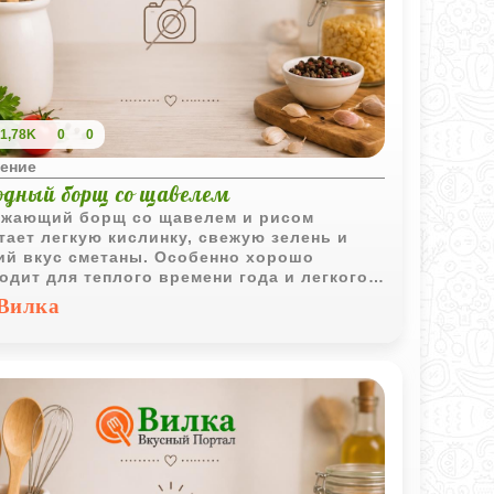
1,78K
0
0
ение
одный борщ со щавелем
жающий борщ со щавелем и рисом
тает легкую кислинку, свежую зелень и
ий вкус сметаны. Особенно хорошо
одит для теплого времени года и легкого
шнего обеда.
Вилка