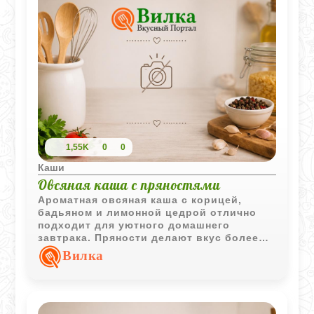
1,55K
0
0
Каши
Овсяная каша с пряностями
Ароматная овсяная каша с корицей,
бадьяном и лимонной цедрой отлично
подходит для уютного домашнего
завтрака. Пряности делают вкус более
насыщенным, а молочная основа придаёт
Вилка
каше мягкую текстуру.