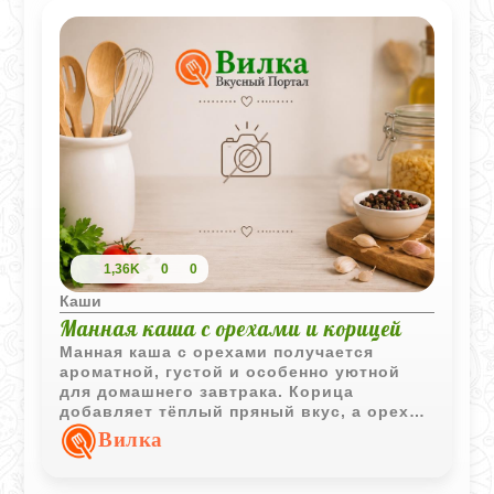
1,36K
0
0
Каши
Манная каша с орехами и корицей
Манная каша с орехами получается
ароматной, густой и особенно уютной
для домашнего завтрака. Корица
добавляет тёплый пряный вкус, а орехи
делают кашу более насыщенной и
Вилка
сытной.