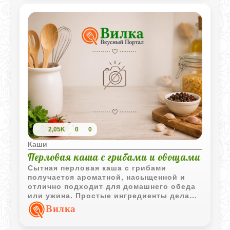
2,05K
0
0
Каши
Перловая каша с грибами и овощами
Сытная перловая каша с грибами
получается ароматной, насыщенной и
отлично подходит для домашнего обеда
или ужина. Простые ингредиенты делают
блюдо доступным, а грибной отвар
Вилка
придаёт крупе особенно выразительный
вкус.