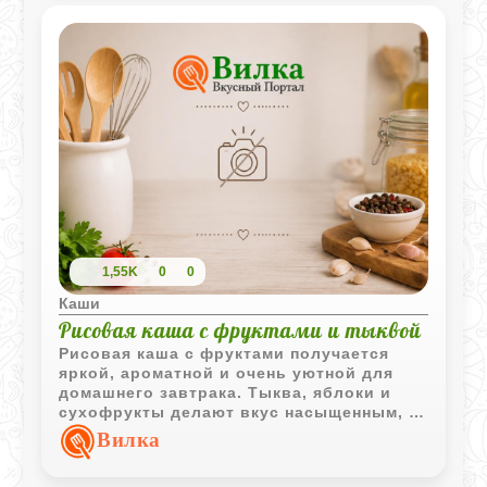
1,55K
0
0
Каши
Рисовая каша с фруктами и тыквой
Рисовая каша с фруктами получается
яркой, ароматной и очень уютной для
домашнего завтрака. Тыква, яблоки и
сухофрукты делают вкус насыщенным, а
лёгкая корица добавляет тёплый пряный
Вилка
оттенок.