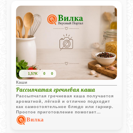
1,57K
0
0
Каши
Рассыпчатая гречневая каша
Рассыпчатая гречневая каша получается
ароматной, лёгкой и отлично подходит
как самостоятельное блюдо или гарнир.
Простое приготовление помогает
сохранить естественный вкус крупы и
Вилка
приятную текстуру.