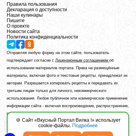
Правила пользования
Декларация о доступности
Наши кулинары
Пишите
О проекте
Новости сайта
Политика конфиденциальности
Отправляя любую форму на этом сайте, пользователь
подтверждает согласие с
Лицензионным соглашением
об
использовании материалов портала. Права на размещённые
материалы, включая фото и текстовые рецепты, принадлежат их
авторам. Разрешается копировать рецепты и передавать их
третьим лицам только для личного, некоммерческого
использования. Любое публичное или коммерческое применение
информации сайта - включая воспроизведение, распространение,
публикацию или обработку - возможно лишь при наличии
🍪 Сайт «Вкусный Портал Вилка !» использует
предварительного письменного разрешения правообладателя.
cookie-файлы.
Подробнее
Copyright ©2026 Вкусный Портал Вилка
Сайт построен
freebrush.net