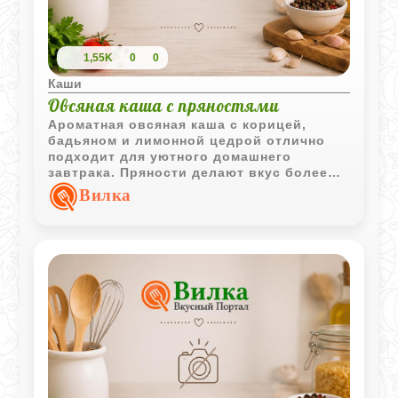
1,55K
0
0
Каши
Овсяная каша с пряностями
Ароматная овсяная каша с корицей,
бадьяном и лимонной цедрой отлично
подходит для уютного домашнего
завтрака. Пряности делают вкус более
насыщенным, а молочная основа придаёт
Вилка
каше мягкую текстуру.