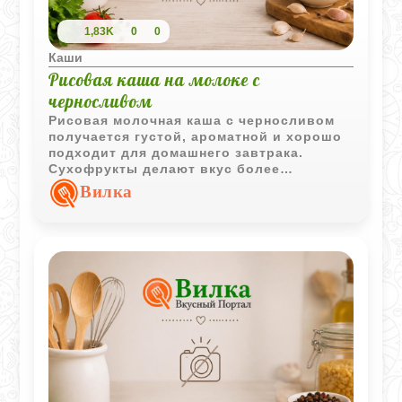
1,83K
0
0
Каши
Рисовая каша на молоке с
черносливом
Рисовая молочная каша с черносливом
получается густой, ароматной и хорошо
подходит для домашнего завтрака.
Сухофрукты делают вкус более
насыщенным, а упревание в духовке
Вилка
придаёт каше особенно приятную
текстуру.