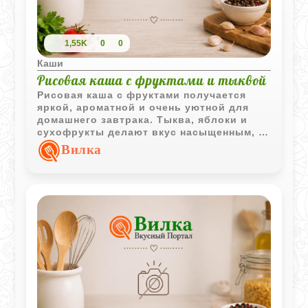
1,55K
0
0
Каши
Рисовая каша с фруктами и тыквой
Рисовая каша с фруктами получается
яркой, ароматной и очень уютной для
домашнего завтрака. Тыква, яблоки и
сухофрукты делают вкус насыщенным, а
лёгкая корица добавляет тёплый пряный
Вилка
оттенок.