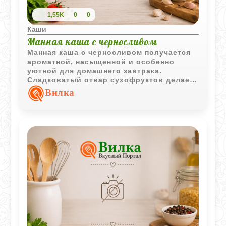
1,55K
0
0
Каши
Манная каша с черносливом
Манная каша с черносливом получается
ароматной, насыщенной и особенно
уютной для домашнего завтрака.
Сладковатый отвар сухофруктов делает
вкус более глубоким и мягким.
Вилка