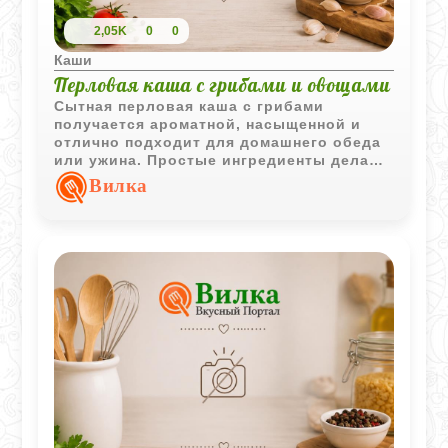
2,05K
0
0
Каши
Перловая каша с грибами и овощами
Сытная перловая каша с грибами
получается ароматной, насыщенной и
отлично подходит для домашнего обеда
или ужина. Простые ингредиенты делают
блюдо доступным, а грибной отвар
Вилка
придаёт крупе особенно выразительный
вкус.