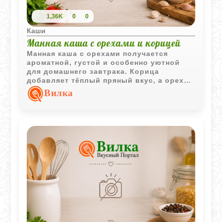
1,36K
0
0
Каши
Манная каша с орехами и корицей
Манная каша с орехами получается
ароматной, густой и особенно уютной
для домашнего завтрака. Корица
добавляет тёплый пряный вкус, а орехи
делают кашу более насыщенной и
Вилка
сытной.