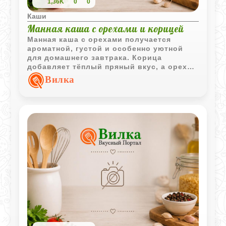
1,36K
0
0
Каши
Манная каша с орехами и корицей
Манная каша с орехами получается
ароматной, густой и особенно уютной
для домашнего завтрака. Корица
добавляет тёплый пряный вкус, а орехи
делают кашу более насыщенной и
Вилка
сытной.