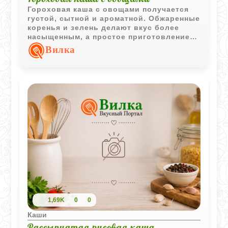
Гороховая каша с овощами получается
густой, сытной и ароматной. Обжаренные
коренья и зелень делают вкус более
насыщенным, а простое приготовление
отлично подходит для домашнего обеда.
Вилка
1,69K
0
0
Каши
Рассыпчатая рисовая каша