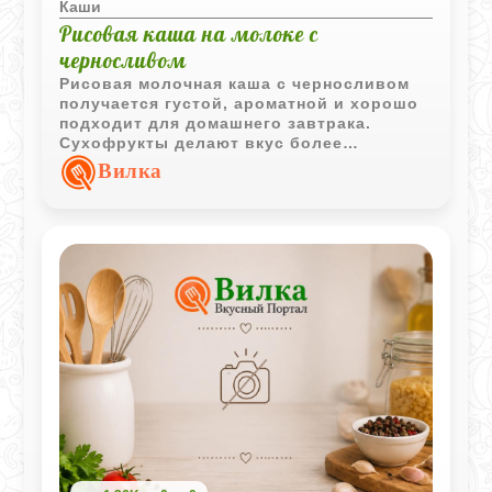
Каши
Рисовая каша на молоке с
черносливом
Рисовая молочная каша с черносливом
получается густой, ароматной и хорошо
подходит для домашнего завтрака.
Сухофрукты делают вкус более
насыщенным, а упревание в духовке
Вилка
придаёт каше особенно приятную
текстуру.