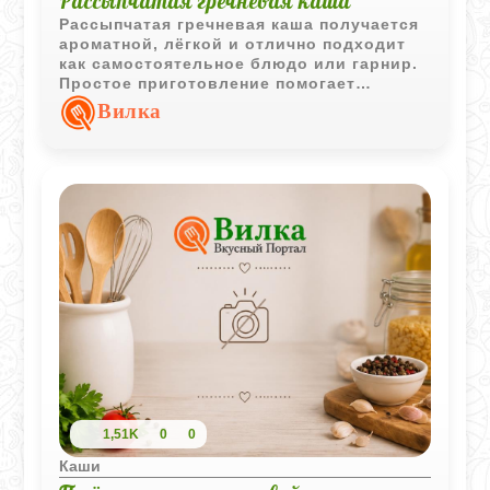
Рассыпчатая гречневая каша
Рассыпчатая гречневая каша получается
ароматной, лёгкой и отлично подходит
как самостоятельное блюдо или гарнир.
Простое приготовление помогает
сохранить естественный вкус крупы и
Вилка
приятную текстуру.
1,51K
0
0
Каши