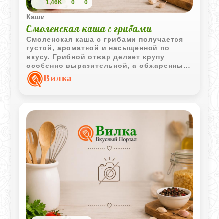
1,46K
0
0
Каши
Смоленская каша с грибами
Смоленская каша с грибами получается
густой, ароматной и насыщенной по
вкусу. Грибной отвар делает крупу
особенно выразительной, а обжаренный
лук добавляет блюду домашний
Вилка
характер.