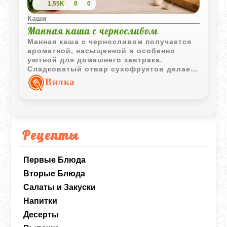
1,55K
0
0
Каши
Манная каша с черносливом
Манная каша с черносливом получается
ароматной, насыщенной и особенно
уютной для домашнего завтрака.
Сладковатый отвар сухофруктов делает
вкус более глубоким и мягким.
Вилка
Рецепты
Первые Блюда
Вторые Блюда
Салаты и Закуски
Напитки
Десерты