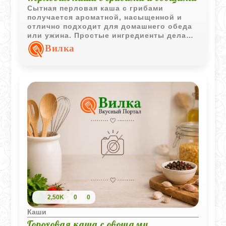
Сытная перловая каша с грибами
получается ароматной, насыщенной и
отлично подходит для домашнего обеда
или ужина. Простые ингредиенты делают
блюдо доступным, а грибной отвар
Вилка
придаёт крупе особенно выразительный
вкус.
2,50K
0
0
Каши
Гороховая каша с овощами