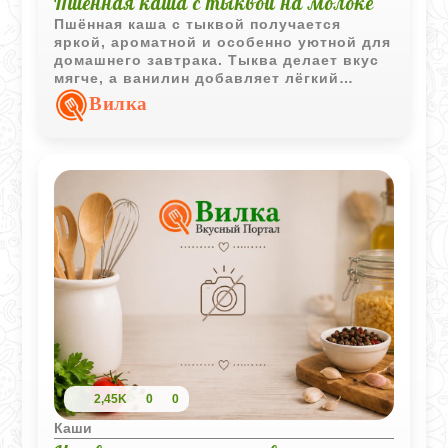
Пшённая каша с тыквой на молоке
Пшённая каша с тыквой получается
яркой, ароматной и особенно уютной для
домашнего завтрака. Тыква делает вкус
мягче, а ванилин добавляет лёгкий
сладкий аромат.
Вилка
2,45K
0
0
Каши