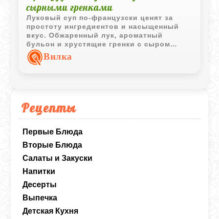
сырными гренками
Луковый суп по-французски ценят за
простоту ингредиентов и насыщенный
вкус. Обжаренный лук, ароматный
бульон и хрустящие гренки с сыром
создают классическое сочетание,
Вилка
которое остаётся популярным во всём
мире.
Рецепты
Первые Блюда
Вторые Блюда
Салаты и Закуски
Напитки
Десерты
Выпечка
Детская Кухня