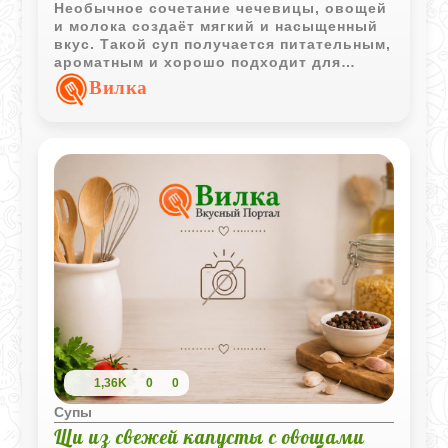
Необычное сочетание чечевицы, овощей
и молока создаёт мягкий и насыщенный
вкус. Такой суп получается питательным,
ароматным и хорошо подходит для
домашнего обеда в прохладное время
Вилка
года.
1,36K
0
0
Супы
Щи из свежей капусты с овощами