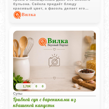
бульона. Свёкла придаёт блюду
красивый цвет, а фасоль делает его
более питательным и выразительным по
Вилка
вкусу.
1,70K
0
0
Супы
Грибной суп с варениками из
квашеной капусты