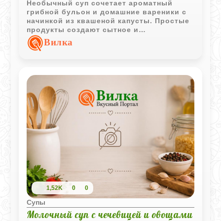
Необычный суп сочетает ароматный
грибной бульон и домашние вареники с
начинкой из квашеной капусты. Простые
продукты создают сытное и
выразительное блюдо с характерным
Вилка
вкусом традиционной домашней кухни.
1,52K
0
0
Супы
Молочный суп с чечевицей и овощами