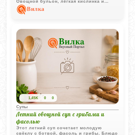
Овощной бульон, лёгкая кислинка и
насыщенный вкус делают этот суп
Вилка
отличным вариантом для семейного
обеда.
1,45K
0
0
Супы
Летний овощной суп с грибами и
фасолью
Этот летний суп сочетает молодую
свёклу с ботвой, фасоль и грибы. Блюдо