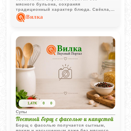
мясного бульона, сохраняя
традиционный характер блюда. Свёкла,
капуста и ароматные коренья создают
Вилка
гармоничное сочетание, которое
особенно хорошо раскрывается после
настаивания.
1,47K
0
0
Супы
Постный борщ с фасолью и капустой
Борщ с фасолью получается сытным,
ярким и насыщенным даже без мясного