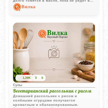
долго томятся в масле, пока не уйдет вся
лишняя влага. Такой прием делает вкус
Вилка
очень глубоким и по-хорошему
сливочным, хотя в рецепте нет мяса. Рис
и картофель добавляют сытости, а
нежный аромат топленого масла
превращает обычный обед в нечто
особенное. Очень по-домашнему и
совсем не сложно.
1,39K
0
0
Супы
Вегетарианский рассольник с рисом
Домашний рассольник с рисом и
солёными огурцами получается
ароматным и сбалансированным.