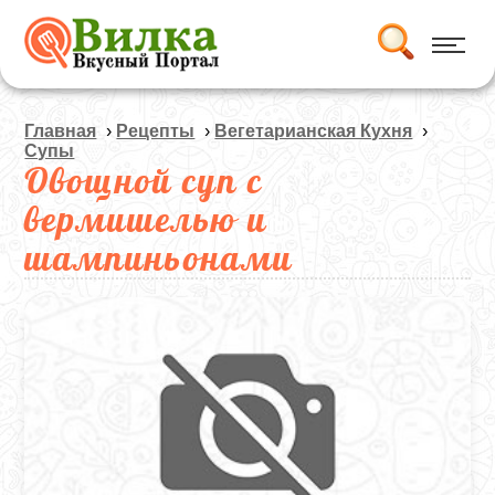
Главная
›
Рецепты
›
Вегетарианская Кухня
›
Супы
Овощной суп с
вермишелью и
шампиньонами