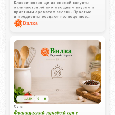
Классические щи из свежей капусты
отличаются лёгким овощным вкусом и
приятным ароматом зелени. Простые
ингредиенты создают полноценное
первое блюдо, которое особенно хорошо
Вилка
раскрывается после
непродолжительного настаивания.
1,43K
0
0
Супы
Французский луковый суп с