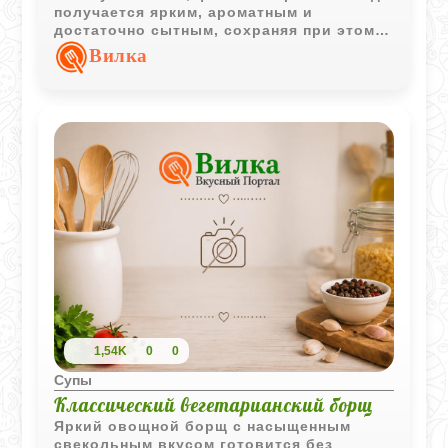
получается ярким, ароматным и
достаточно сытным, сохраняя при этом
лёгкий овощной характер.
Вилка
1,54K
0
0
Супы
Классический вегетарианский борщ
Яркий овощной борщ с насыщенным
свекольным вкусом готовится без