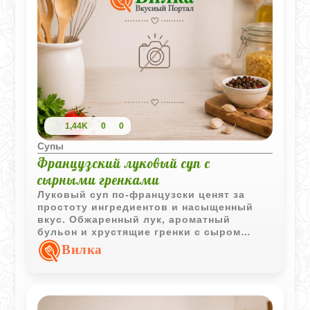
1,44K
0
0
Супы
Французский луковый суп с
сырными гренками
Луковый суп по-французски ценят за
простоту ингредиентов и насыщенный
вкус. Обжаренный лук, ароматный
бульон и хрустящие гренки с сыром
создают классическое сочетание,
Вилка
которое остаётся популярным во всём
мире.