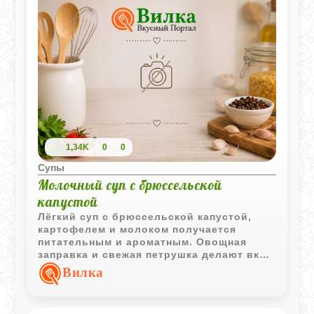
1,34K
0
0
Супы
Молочный суп с брюссельской
капустой
Лёгкий суп с брюссельской капустой,
картофелем и молоком получается
питательным и ароматным. Овощная
заправка и свежая петрушка делают вкус
более выразительным, сохраняя
Вилка
домашний характер блюда.