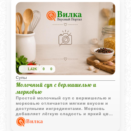
1,42K
0
0
Супы
Молочный суп с вермишелью и
морковью
Простой молочный суп с вермишелью и
морковью отличается мягким вкусом и
доступными ингредиентами. Морковь
добавляет лёгкую сладость и яркий цвет,
делая блюдо уютным и по-домашнему
Вилка
аппетитным.