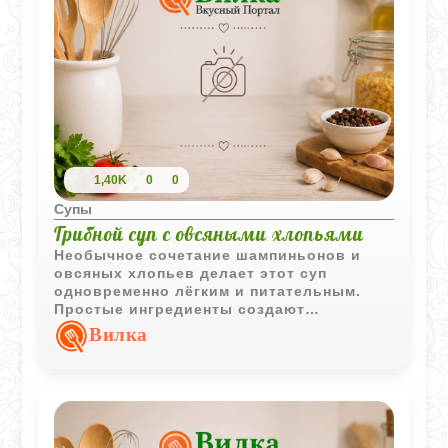
1,40K
0
0
Супы
Грибной суп с овсяными хлопьями
Необычное сочетание шампиньонов и
овсяных хлопьев делает этот суп
одновременно лёгким и питательным.
Простые ингредиенты создают
насыщенный вкус, а томатная заправка
Вилка
добавляет приятную овощную нотку.