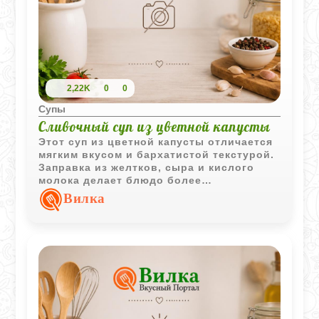
2,22K
0
0
Супы
Сливочный суп из цветной капусты
Этот суп из цветной капусты отличается
мягким вкусом и бархатистой текстурой.
Заправка из желтков, сыра и кислого
молока делает блюдо более
насыщенным, сохраняя лёгкость
Вилка
овощной основы.