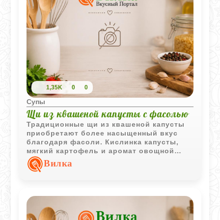
совсем не сложно.
1,35K
0
0
Супы
Щи из квашеной капусты с фасолью
Традиционные щи из квашеной капусты
приобретают более насыщенный вкус
благодаря фасоли. Кислинка капусты,
мягкий картофель и аромат овощной
зажарки делают блюдо сытным и
Вилка
особенно уютным в прохладное время
года.