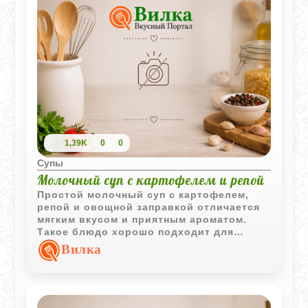
1,39K
0
0
Супы
Молочный суп с картофелем и репой
Простой молочный суп с картофелем,
репой и овощной заправкой отличается
мягким вкусом и приятным ароматом.
Такое блюдо хорошо подходит для
домашнего обеда и знакомит с
Вилка
традиционными сочетаниями овощей и
молока.