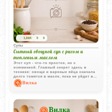
1,66K
0
0
Супы
Сытный овощной суп с рисом и
топленым маслом
Этот суп - что-то простое, но с
изюминкой. Главный секрет здесь в
технике: овощи и вареные яйца сначала
долго томятся в масле, пока не уйдет вся
лишняя влага. Такой прием делает вкус
Вилка
очень глубоким и по-хорошему
сливочным, хотя в рецепте нет мяса. Рис
и картофель добавляют сытости, а
нежный аромат топленого масла
превращает обычный обед в нечто
особенное. Очень по-домашнему и