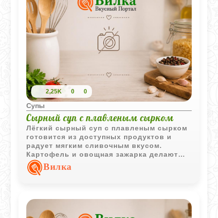
2,25K
0
0
Супы
Сырный суп с плавленым сырком
Лёгкий сырный суп с плавленым сырком
готовится из доступных продуктов и
радует мягким сливочным вкусом.
Картофель и овощная зажарка делают
блюдо более сытным, сохраняя его
Вилка
простоту и домашний характер.