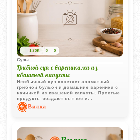
1,70K
0
0
Супы
Грибной суп с варениками из
квашеной капусты
Необычный суп сочетает ароматный
грибной бульон и домашние вареники с
начинкой из квашеной капусты. Простые
продукты создают сытное и
выразительное блюдо с характерным
Вилка
вкусом традиционной домашней кухни.