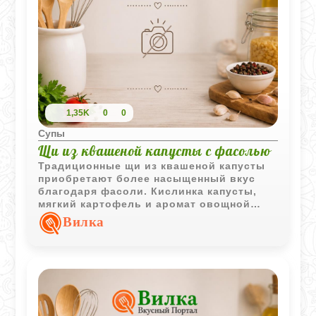
1,35K
0
0
Супы
Щи из квашеной капусты с фасолью
Традиционные щи из квашеной капусты
приобретают более насыщенный вкус
благодаря фасоли. Кислинка капусты,
мягкий картофель и аромат овощной
зажарки делают блюдо сытным и
Вилка
особенно уютным в прохладное время
года.