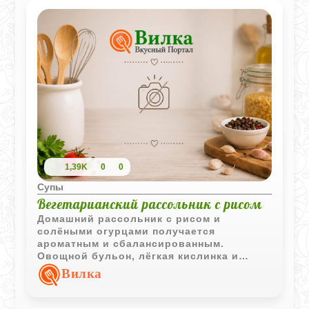
1,39K
0
0
Супы
Вегетарианский рассольник с рисом
Домашний рассольник с рисом и
солёными огурцами получается
ароматным и сбалансированным.
Овощной бульон, лёгкая кислинка и
насыщенный вкус делают этот суп
Вилка
отличным вариантом для семейного
обеда.