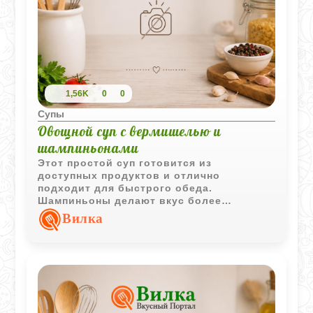
1,56K
0
0
Супы
Овощной суп с вермишелью и
шампиньонами
Этот простой суп готовится из
доступных продуктов и отлично
подходит для быстрого обеда.
Шампиньоны делают вкус более
насыщенным, а вермишель добавляет
Вилка
блюду сытность без лишней сложности в
приготовлении.