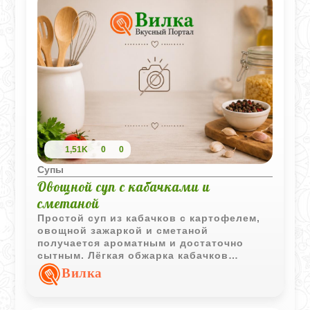
1,51K
0
0
Супы
Овощной суп с кабачками и
сметаной
Простой суп из кабачков с картофелем,
овощной зажаркой и сметаной
получается ароматным и достаточно
сытным. Лёгкая обжарка кабачков
придаёт блюду более насыщенный вкус и
Вилка
аппетитный аромат.