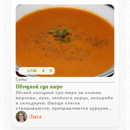
1,71K
0
0
Супы
Овощной суп пюре
Лёгкий овощной суп‑пюре на основе
моркови, лука, зелёного перца, кольраби
и сельдерея. Овощи слегка
отвариваются, приправляются куркумой,
затем измельчаются с бульоном до
Лиза
нежной текстуры. Свежая тёртая
помидорная мякоть и укроп добавляют
яркость и аромат. Полезный, простой и