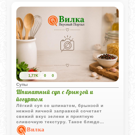
очень домашний суп.
1,77K
0
0
Супы
Шпинатный суп с брынзой и
йогуртом
Лёгкий суп со шпинатом, брынзой и
нежной яичной заправкой сочетает
свежий вкус зелени и приятную
сливочную текстуру. Такое блюдо
хорошо подходит для обеда и готовится
Вилка
из доступных продуктов.