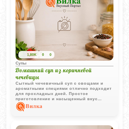
1,80K
0
0
Супы
Домашний суп из коричневой
чечевицы
Сытный чечевичный суп с овощами и
ароматными специями отлично подходит
для прохладных дней. Простое
приготовление и насыщенный вкус
делают его одним из самых популярных
Вилка
блюд из бобовых.