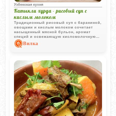
Узбекская кухня
Катыкли хурда - рисовый суп с
кислым молоком
Традиционный рисовый суп с бараниной,
овощами и кислым молоком сочетает
насыщенный мясной бульон, аромат
специй и освежающую кисломолочную
заправку. Блюдо получается сытным и
Вилка
выразительным по вкусу.