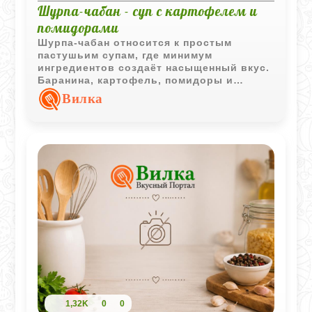
Шурпа-чабан - суп с картофелем и
помидорами
Шурпа-чабан относится к простым
пастушьим супам, где минимум
ингредиентов создаёт насыщенный вкус.
Баранина, картофель, помидоры и
свежая зелень делают блюдо сытным и
Вилка
ароматным.
1,32K
0
0