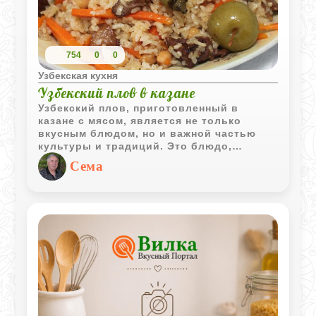
754
0
0
Узбекская кухня
Узбекский плов в казане
Узбекский плов, приготовленный в
казане с мясом, является не только
вкусным блюдом, но и важной частью
культуры и традиций. Это блюдо,
сочетающее в себе ароматные специи и
Сема
сочное мясо, обладает уникальным
вкусом и текстурой, которые делают его
излюбленным на многих столах.