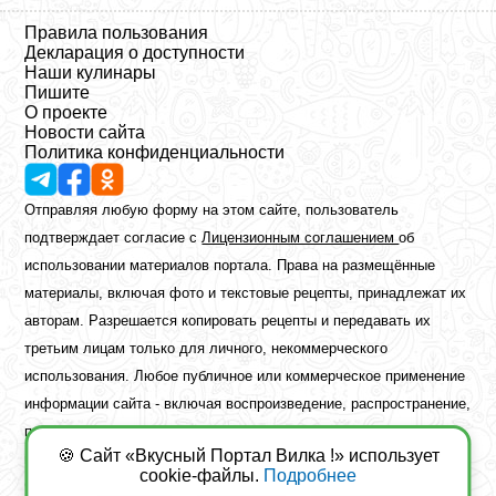
Правила пользования
Декларация о доступности
Наши кулинары
Пишите
О проекте
Новости сайта
Политика конфиденциальности
Отправляя любую форму на этом сайте, пользователь
подтверждает согласие с
Лицензионным соглашением
об
использовании материалов портала. Права на размещённые
материалы, включая фото и текстовые рецепты, принадлежат их
авторам. Разрешается копировать рецепты и передавать их
третьим лицам только для личного, некоммерческого
использования. Любое публичное или коммерческое применение
информации сайта - включая воспроизведение, распространение,
публикацию или обработку - возможно лишь при наличии
🍪 Сайт «Вкусный Портал Вилка !» использует
предварительного письменного разрешения правообладателя.
cookie-файлы.
Подробнее
Copyright ©2026 Вкусный Портал Вилка