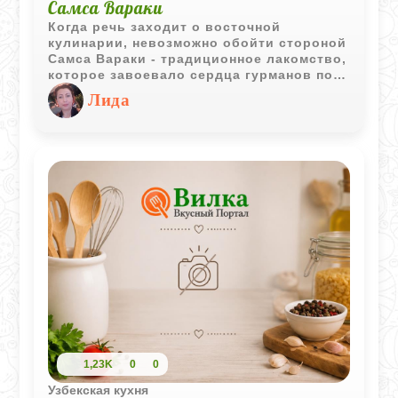
Самса Вараки
Когда речь заходит о восточной
кулинарии, невозможно обойти стороной
Самса Вараки - традиционное лакомство,
которое завоевало сердца гурманов по
всему миру. Это не просто пирожок, это
Лида
целая история, заключенная в слоях
хрустящего теста и ароматной мясной
начинки.
1,23K
0
0
Узбекская кухня