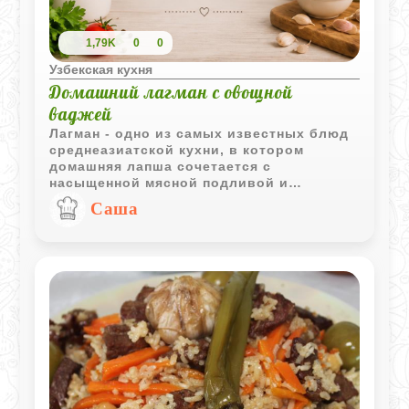
1,79K
0
0
Узбекская кухня
Домашний лагман с овощной
ваджей
Лагман - одно из самых известных блюд
среднеазиатской кухни, в котором
домашняя лапша сочетается с
насыщенной мясной подливой и
большим количеством овощей. Богатый
Саша
вкус, аромат специй и яркие краски
делают это блюдо полноценным обедом
для всей семьи.