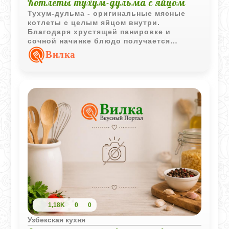
Котлеты тухум-дульма с яйцом
Тухум-дульма - оригинальные мясные
котлеты с целым яйцом внутри.
Благодаря хрустящей панировке и
сочной начинке блюдо получается
эффектным в разрезе и отлично
Вилка
подходит как для повседневного, так и
для праздничного стола.
1,18K
0
0
Узбекская кухня