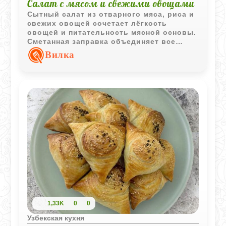
Салат с мясом и свежими овощами
Сытный салат из отварного мяса, риса и
свежих овощей сочетает лёгкость
овощей и питательность мясной основы.
Сметанная заправка объединяет все
ингредиенты в гармоничное и
Вилка
освежающее блюдо.
1,33K
0
0
Узбекская кухня