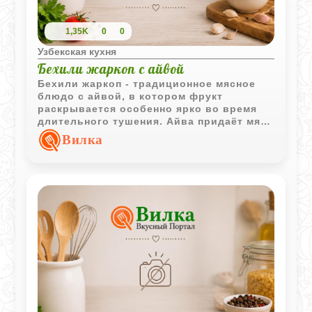
1,35K
0
0
Узбекская кухня
Бехили жаркоп с айвой
Бехили жаркоп - традиционное мясное
блюдо с айвой, в котором фрукт
раскрывается особенно ярко во время
длительного тушения. Айва придаёт мясу
тонкий аромат и лёгкую кисло-сладкую
Вилка
нотку, делая вкус блюда более
выразительным и насыщенным.