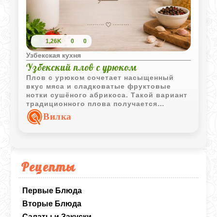
1,26K
0
0
Узбекская кухня
Узбекский плов с урюком
Плов с урюком сочетает насыщенный
вкус мяса и сладковатые фруктовые
нотки сушёного абрикоса. Такой вариант
традиционного плова получается
ароматным, рассыпчатым и особенно
Вилка
выразительным благодаря контрасту
мяса, риса и сухофруктов.
Рецепты
Первые Блюда
Вторые Блюда
Салаты и Закуски