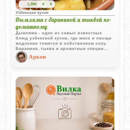
1,38K
0
0
Узбекская кухня
Дымляма с бараниной и тыквой по-
домашнему
Дымляма - одно из самых известных
блюд узбекской кухни, где мясо и овощи
медленно томятся в собственном соку.
Баранина, тыква и ароматные специи
создают насыщенное и сытное блюдо,
Аркон
которое отлично подходит для
семейного обеда или ужина.